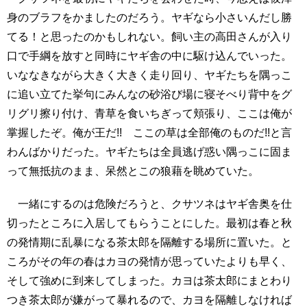
身のブラフをかましたのだろう。ヤギなら小さいんだし勝
てる！と思ったのかもしれない。飼い主の高田さんが入り
口で手綱を放すと同時にヤギ舎の中に駆け込んでいった。
いななきながら大きく大きく走り回り、ヤギたちを隅っこ
に追い立てた挙句にみんなの砂浴び場に寝そべり背中をグ
リグリ擦り付け、青草を食いちぎって頬張り、ここは俺が
掌握したぞ。俺が王だ!! ここの草は全部俺のものだ!!と言
わんばかりだった。ヤギたちは全員逃げ惑い隅っこに固ま
って無抵抗のまま、呆然とこの狼藉を眺めていた。
一緒にするのは危険だろうと、クサツネはヤギ舎奥を仕
切ったところに入居してもらうことにした。最初は春と秋
の発情期に乱暴になる茶太郎を隔離する場所に置いた。と
ころがその年の春はカヨの発情が思っていたよりも早く、
そして強めに到来してしまった。カヨは茶太郎にまとわり
つき茶太郎が嫌がって暴れるので、カヨを隔離しなければ