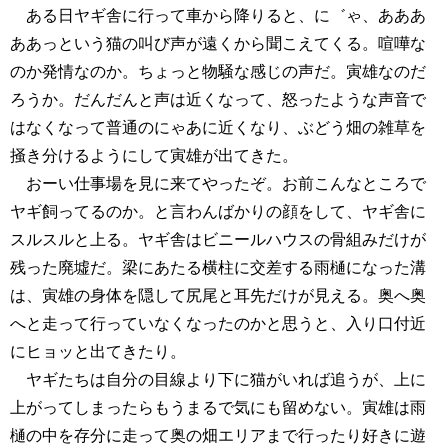
ある日ヤギ舎に行って車から降りると、に゛ゃ、あああ
ああっという猫の叫び声が遠くから聞こえてくる。喧嘩な
のか発情なのか。ちょっと物騒な感じの声だ。寅雄なのだ
ろうか。だんだんと声は近くなって、怒ったような声音で
はなくなって普通のにゃあに近くなり、ぶどう畑の雑草を
掻き分けるようにして寅雄が出てきた。
おーい仕事場を見に来てやったぞ。お前こんなところで
ヤギ飼ってるのか。と言わんばかりの顔をして、ヤギ舎に
スルスルと上る。ヤギ舎はビニールハウスの骨組みだけが
残った廃墟だ。梁にあたる横柱に交差する雨樋になった溝
は、寅雄の身体を隠して尻尾と耳先だけが見える。奥へ奥
へと走って行っていなくなったのかと思うと、入り口付近
にヒョッと出てきたり。
ヤギたちは自分の目線より下に猫がいれば追うが、上に
上がってしまったらもうまるで気にも留めない。寅雄は雨
樋の中を存分に走って奥の畑エリアまで行ったり好きに遊