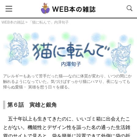
WEB本の雑誌
>
「猫に転んで」内澤旬子
猫に転んで
アレルギーもあって苦手だった猫──なのに体質が変わり、いつの間にか
触れるようになっていた。気づけばすっかり猫にハマり、夜になっても
帰らぬ愛猫・ 寅雄を想う日々を綴る。
第６話 寅雄と銀角
五十年以上も生きてきたのに、いいゴミ箱に出会えたこ
とがない。機能性とデザイン性を謳った名の通った生活雑
貨のサイトで見ると、袋を簡単に設置できて外側に袋の折