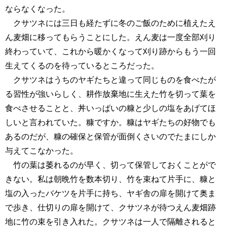
ならなくなった。
クサツネには三日も経たずに冬のご飯のために植えたえ
ん麦畑に移ってもらうことにした。えん麦は一度全部刈り
終わっていて、これから暖かくなって刈り跡からもう一回
生えてくるのを待っているところだった。
クサツネはうちのヤギたちと違って同じものを食べたが
る習性が強いらしく、耕作放棄地に生えた竹を切って葉を
食べさせることと、丼いっぱいの糠と少しの塩をあげてほ
しいと言われていた。糠ですか。糠はヤギたちの好物でも
あるのだが、糠の確保と保管が面倒くさいのでたまにしか
与えてこなかった。
竹の葉は萎れるのが早く、切って保管しておくことがで
きない。私は朝晩竹を数本切り、竹を束ねて片手に、糠と
塩の入ったバケツを片手に持ち、ヤギ舎の扉を開けて奥ま
で歩き、仕切りの扉を開けて、クサツネが待つえん麦畑跡
地に竹の束を引き入れた。クサツネは一人で隔離されると