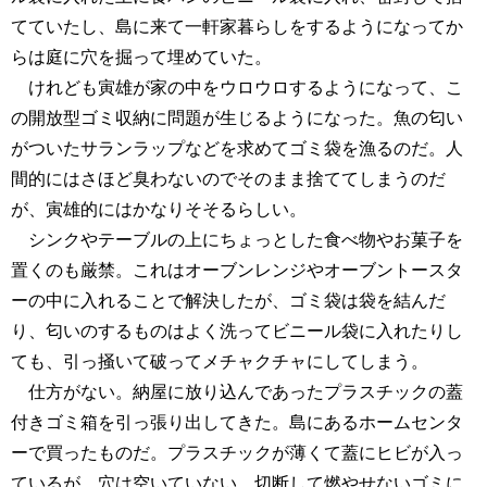
てていたし、島に来て一軒家暮らしをするようになってか
らは庭に穴を掘って埋めていた。
けれども寅雄が家の中をウロウロするようになって、こ
の開放型ゴミ収納に問題が生じるようになった。魚の匂い
がついたサランラップなどを求めてゴミ袋を漁るのだ。人
間的にはさほど臭わないのでそのまま捨ててしまうのだ
が、寅雄的にはかなりそそるらしい。
シンクやテーブルの上にちょっとした食べ物やお菓子を
置くのも厳禁。これはオーブンレンジやオーブントースタ
ーの中に入れることで解決したが、ゴミ袋は袋を結んだ
り、匂いのするものはよく洗ってビニール袋に入れたりし
ても、引っ掻いて破ってメチャクチャにしてしまう。
仕方がない。納屋に放り込んであったプラスチックの蓋
付きゴミ箱を引っ張り出してきた。島にあるホームセンタ
ーで買ったものだ。プラスチックが薄くて蓋にヒビが入っ
ているが、穴は空いていない。切断して燃やせないゴミに