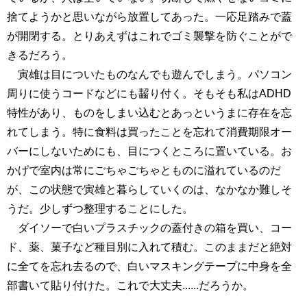
捨てようかと思いながら放置してあった。一応足踏みで蓋
が開閉する。とりあえずはこれでゴミ襲撃を防ぐことがで
きるだろう。
寅雄は目についたものなんでも遊んでしまう。パソコン
周りに使うコードなどにも齧り付く。そもそも私はADHD
特性があり、ものをしまい込むとあっというまに存在を忘
れてしまう。特に食料は買ったことを忘れて消費期限オー
バーにしないためにも、目につくところに置いている。お
かげで室内は常にごちゃごちゃとものに溢れているのだ
が、この状態で寅雄と暮らしていくのは、なかなか難しそ
うだ。少しずつ整理することにした。
ダイソーで白いプラスチックの蓋付きの箱を買い、コー
ド、薬、菓子など種目別に入れて積む。このままだと絶対
に全てを忘れ去るので、白いマスキングテープに中身を全
部書いて貼り付けた。これで大丈夫......だろうか。