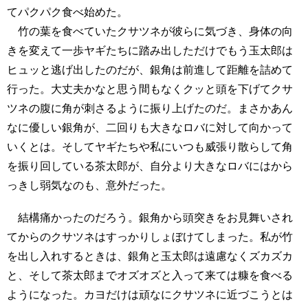
てパクパク食べ始めた。
竹の葉を食べていたクサツネが彼らに気づき、身体の向
きを変えて一歩ヤギたちに踏み出しただけでもう玉太郎は
ヒュッと逃げ出したのだが、銀角は前進して距離を詰めて
行った。大丈夫かなと思う間もなくクッと頭を下げてクサ
ツネの腹に角が刺さるように振り上げたのだ。まさかあん
なに優しい銀角が、二回りも大きなロバに対して向かって
いくとは。そしてヤギたちや私にいつも威張り散らして角
を振り回している茶太郎が、自分より大きなロバにはから
っきし弱気なのも、意外だった。
結構痛かったのだろう。銀角から頭突きをお見舞いされ
てからのクサツネはすっかりしょぼけてしまった。私が竹
を出し入れするときは、銀角と玉太郎は遠慮なくズカズカ
と、そして茶太郎までオズオズと入って来ては糠を食べる
ようになった。カヨだけは頑なにクサツネに近づこうとは