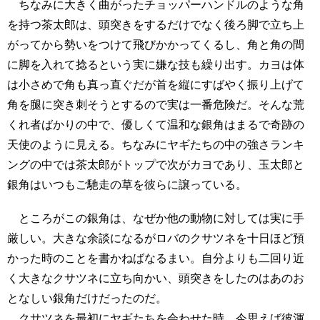
ちなみに大きく曲がったチョッパーハンドルのような角
を持つ茶太郎は、頭突きをするだけでなく後ろ脚で立ち上
がってから勢いをつけて飛びかかってくるし、角と角の間
に脚を入れて捻るという実に嫌な技も繰り出す。カヨは体
は小さめで角も真っ直ぐだが首を縦にすばやく振り上げて
角を腿に突き刺そうとするので実は一番危険だ。そんな荒
くれ者ばかりの中で、優しくて温和な銀角はまるで奇跡の
天使のように見える。ちなみにヤギたちの中の強さランキ
ングの中では茶太郎がトップで次がカヨであり、玉太郎と
銀角はいつもご馳走の草を彼らに譲っている。
ところがこの銀角は、なぜか他の動物に対しては実に手
厳しい。大きな余談になるがロバのクサツネを十日ほど預
かった時のことを書かねばなるまい。自分よりも二回り近
く大きなクサツネに立ち向かい、頭突きをしたのはあのお
となしい銀角だけだったのだ。
クサツネを最初にヤギたちを会わせた時、今思えば彼渾