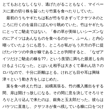
とてもおとなしくなり、逃げたがることもなく、マイペー
スに麦の切り株を齧ったり竹葉を食べたりしていた。
最初のうちヤギたちは私が竹を引きずってクサツネのと
ころに行くのを遠目にぼんやり眺めていた。竹はヤギたち
にとってご馳走ではない。「春の草が美味しいシーズンな
のにアイツはあんなものを食べるのかー。ふーん」と内心
嘲っていたようにも思う。ところが私がもう片方の手に提
げたバケツの中身が糠であることが判明すると、「なぜア
イツだけご馳走の糠を??」という羨望に満ちた眼差しを向
けるようになった。とはいえ相手は大きくて暴れん坊？の
ロバなので、十分に距離はとる。けれども目や耳は興味
津々という動き方をしはじめた。
葉を食べ終えた竹は、結構嵩張る。竹の搬入搬出をする
間、扉は開けっ放しになる。その間に意を決してそろりそ
ろりと入り込んで来たのは、銀角と玉太郎だった。彼らは
バケツに直進し、クサツネが食べ残している糠に口をつけ