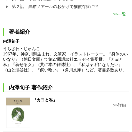
第２話 黒猫ノアールのおかげで猫依存症に!?
一覧
著者紹介
内澤旬子
うちざわ・じゅんこ
1967年、神奈川県生まれ。文筆家・イラストレーター。『身体のい
いなり』（朝日文庫）で第27回講談社エッセイ賞受賞。『カヨと
私』『着せる女』（共に本の雑誌社）、『私はヤギになりたい』
（山と渓谷社）、『飼い喰い』（角川文庫）など、著書多数あり。
内澤旬子 著作紹介
『カヨと私』
詳細