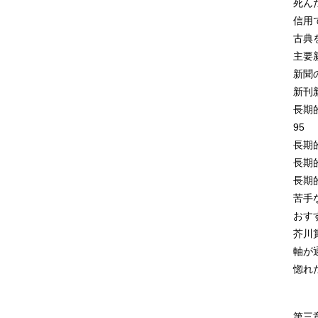
死ん
信用
古典
主要
新聞
新刊
長期
95
長期
長期
長期
苦手
おす
芥川
軸が
惚れ
第三