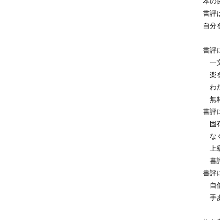
本の
書評
自分
書評
一文
楽を
わた
無粋
書評
固有
なく
上級
書評
書評
自信
手あ