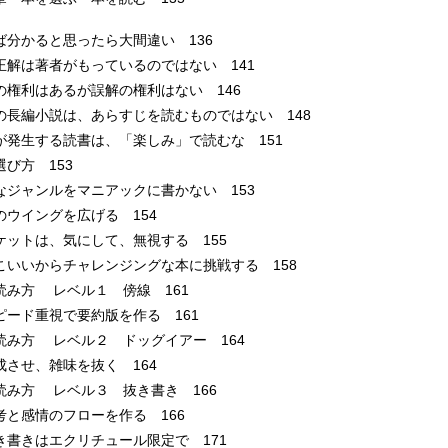
ば分かると思ったら大間違い 136
正解は著者がもっているのではない 141
の権利はあるが誤解の権利はない 146
の長編小説は、あらすじを読むものではない 148
が発生する読書は、「楽しみ」で読むな 151
選び方 153
なジャンルをマニアックに書かない 153
のウイングを広げる 154
ケットは、気にして、無視する 155
こいいからチャレンジングな本に挑戦する 158
読み方 レベル１ 傍線 161
ード重視で要約版を作る 161
読み方 レベル２ ドッグイアー 164
させ、雑味を抜く 164
読み方 レベル３ 抜き書き 166
と感情のフローを作る 166
書きはエクリチュール限定で 171