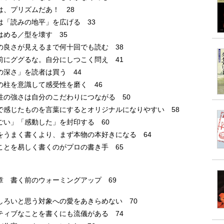
は、プリズムだあ！ 28
は「読みの地平」を広げる 33
はめる／型を壊す 35
の良さが見えるまで何十回でも読む 38
前にググるな。自分にしつこく問え 41
の深さ」を読者は買う 44
の柱を意識して感受性を磨く 46
性の強さは自分のこだわりにつながる 50
で感じたものを言葉にするとオリジナルになりやすい 58
ごい」「感動した」を封印する 60
をうまく書くより、まず本物の本好きになる 64
ことを易しく書くのがプロの書き手 65
章 書く前のウォーミングアップ 69
しろいと思う対象への愛をあきらめない 70
ティブなことを書くにも流儀がある 74