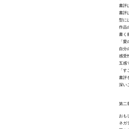
書評
書評
型に
作品
書く
「愛
自分
感受
五感
「す
書評
深い
第二
おも
ネガ