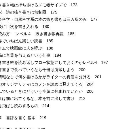
書き帳は持ち歩けるメモ帳サイズで 173
・詩の抜き書きは無制限 175
科学・自然科学系の本の抜き書きは三カ所のみ 177
に目次を書き入れる 180
読み方 レベル４ 抜き書き帳再読 185
でいちばん楽しい読書 185
ムで映画館に人を呼ぶ 188
に言葉を与えるという仕事 194
書き帳を読み返しフロー状態にしておくのがレベル4 197
書きで食べていくなら千冊は所蔵しよう 200
報なしで何を書けるかがライターの真価を分ける 201
オリジナリティはカノンを読めば見えてくる 204
でいるときにどういう空気に包まれていたか 206
は前に出てくるな、本を前に出して書け 212
飛ばし読みするもの 214
章 書評を書く 基本 219