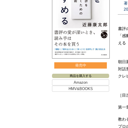
著
2
書評
「感
える
朝日
発売中
対話形
クレ
商品を購入する
Amazon
HMV&BOOKS
［目
第一
教わ
プロ