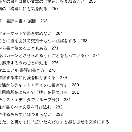
書きの目的は良い文章の〈構造〉をまねること 255
の〈構造〉にも気を配る 257
章 書評を書く 展開 263
フォーマットで書き始めない 264
ごとに道をあけて突拍子もない跳躍をする 268
から書き始めることもある 271
をポカーンとさせられるうわごとをもっているか 274
も麻痺するうわごとの効用 276
マニュアル 書評の書き方 278
評する本に付箋を貼りまくる 279
箋からテキストエディタに書き写す 280
用箇所をにらんで「柱」を見つける 281
キストエディタでグループ分け 281
が書くべき文章を呼び込む 282
で作るあらすじはつまらない 292
けた」と書かずに「泣いたんだな」と感じさせる文章にする