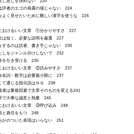
良し悪しを決めない 220
は評者のエゴの発露の場じゃない 224
をよく見せたいために難しい漢字を使うな 226
におけるいい文章 ①分かりやすさ 227
は短く。必要な説明を厳選 227
するのは読者、書き手じゃない 230
しをジャンル分けしないで 232
を引き受ける 235
におけるいい文章 ②読みやすさ 237
名詞・数字は必要最小限に 237
て通じる指示語はＮＧ 238
者は重複回避で文章そのものを変える241
で大事な誠意と熱量 245
におけるいい文章 ③呼び込み 248
と責任をもつ 248
かのついた表現はいらない 251