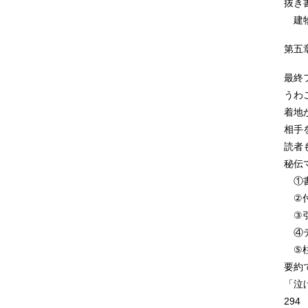
抜き
建物
第五
最終
うわ
着地
相手
読者
秘伝
①書
②付
③引
④テ
⑤柱
要約
「泣
294