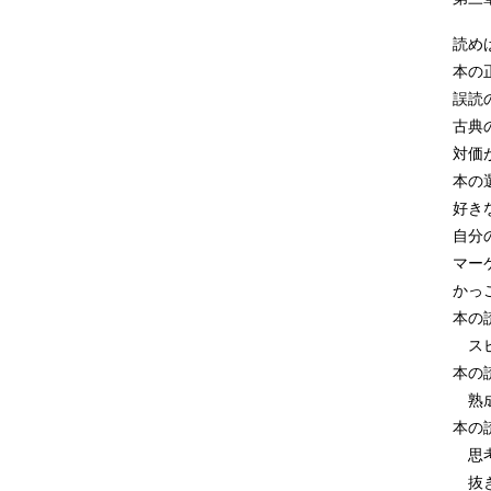
読め
本の
誤読
古典
対価
本の
好き
自分
マー
かっ
本の
スピ
本の
熟成
本の
思考
抜き