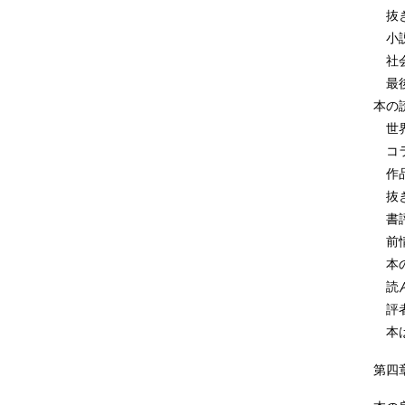
抜き
小説
社会
最後
本の
世界
コラ
作品
抜き
書評
前情
本の
読ん
評者
本は
第四