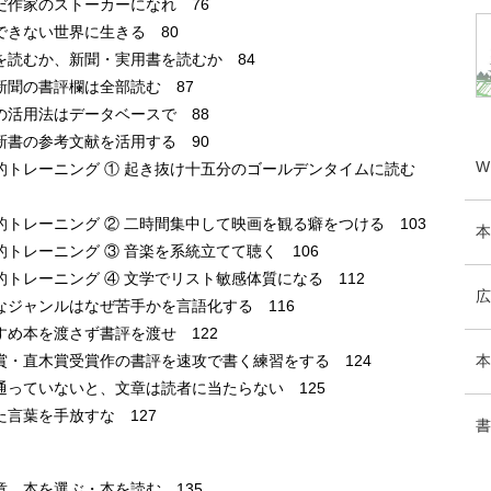
だ作家のストーカーになれ 76
できない世界に生きる 80
を読むか、新聞・実用書を読むか 84
新聞の書評欄は全部読む 87
の活用法はデータベースで 88
新書の参考文献を活用する 90
W
的トレーニング ① 起き抜け十五分のゴールデンタイムに読む
的トレーニング ② 二時間集中して映画を観る癖をつける 103
本
的トレーニング ③ 音楽を系統立てて聴く 106
的トレーニング ④ 文学でリスト敏感体質になる 112
広
なジャンルはなぜ苦手かを言語化する 116
すめ本を渡さず書評を渡せ 122
本
賞・直木賞受賞作の書評を速攻で書く練習をする 124
通っていないと、文章は読者に当たらない 125
た言葉を手放すな 127
書
章 本を選ぶ・本を読む 135