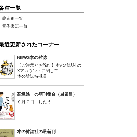
各種一覧
著者別一覧
電子書籍一覧
最近更新されたコーナー
NEWS本の雑誌
【ご注意とお詫び】本の雑誌社の
Xアカウントに関して
本の雑誌特派員
高坂浩一の新刊番台（岩風呂）
８月７日 したう
本の雑誌社の最新刊