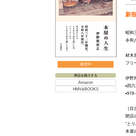
新
昭和
令和
材木
フリ
発売中
商品を購入する
伊野
Amazon
▪️
HMV&BOOKS
▪️
978-
［目
閉店
"と
本屋