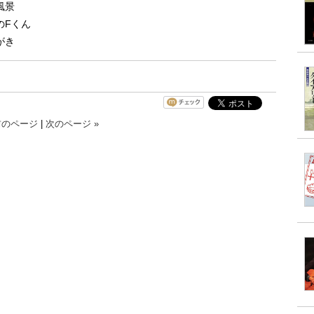
風景
のFくん
がき
前のページ
|
次のページ »