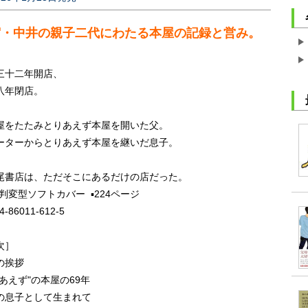
宿・中井の親子二代にわたる本屋の記録と営み。
三十二年開店、
八年閉店。
屋をたたみとりあえず本屋を開いた父。
ーターからとりあえず本屋を継いだ息子。
尾書店は、ただそこにあるだけの店だった。
四六判変型ソフトカバー
▪️224ページ
4-86011-612-5
次］
の挨拶
りあえず"の本屋の69年
の息子として生まれて