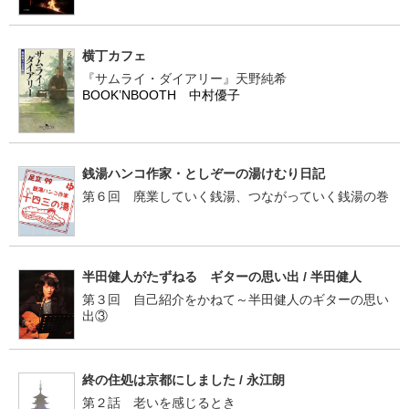
横丁カフェ
『サムライ・ダイアリー』天野純希
BOOK’NBOOTH 中村優子
銭湯ハンコ作家・としぞーの湯けむり日記
第６回 廃業していく銭湯、つながっていく銭湯の巻
半田健人がたずねる ギターの思い出 / 半田健人
第３回 自己紹介をかねて～半田健人のギターの思い
出③
終の住処は京都にしました / 永江朗
第２話 老いを感じるとき