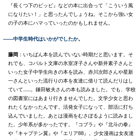
『長くつ下のピッピ』などの本に出合って「こういう風
になりたい！」と思ったんでしょうね。そこから強い女
の子の本にハマっていったのかもしれません。
――中学生時代はいかがでしたか。
藤岡
：いちばん本を読んでいない時期だと思います。そ
れでも、コバルト文庫の氷室冴子さんや新井素子さんと
いった女子中学生向きの本を読み、赤川次郎さんや星新
一さんといった流行りの本を友達に借りて読んだりはし
ていて......。鎌田敏夫さんの本も読みました。でも、学校
の図書室にはあまり行きませんでした。文学少女と思わ
れたくなかったんです。活発女子になって、部活に打ち
込んでいました。あとは漫画をむさぼるように読みまし
た。少年系が多かったです。『コブラ』や『北斗の拳』
や『キャプテン翼』や『エリア88』。少女漫画は女友達