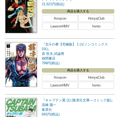
21,621円(税込)
商品を購入する
Amazon
HonyaClub
LawsonHMV
honto
『北斗の拳【究極版】 1 (ゼノンコミックス
DX)』
原 哲夫,武論尊
徳間書店
799円(税込)
商品を購入する
Amazon
HonyaClub
LawsonHMV
honto
『キャプテン翼 (1) (集英社文庫―コミック版)』
高橋 陽一
集英社
691円(税込)