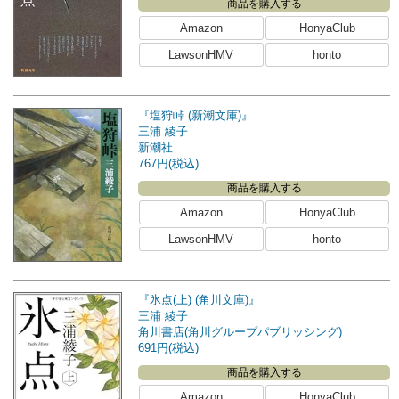
商品を購入する
Amazon
HonyaClub
LawsonHMV
honto
『塩狩峠 (新潮文庫)』
三浦 綾子
新潮社
767円(税込)
商品を購入する
Amazon
HonyaClub
LawsonHMV
honto
『氷点(上) (角川文庫)』
三浦 綾子
角川書店(角川グループパブリッシング)
691円(税込)
商品を購入する
Amazon
HonyaClub