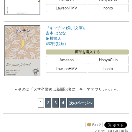
LawsonHMV
honto
『キッチン (角川文庫)』
吉本 ばなな
角川書店
432円(税込)
商品を購入する
Amazon
HonyaClub
LawsonHMV
honto
» その２「大学卒業後は新聞記者に、そしてアフリカへ」へ
1
2
3
4
次のページへ
2014年3月19日更新