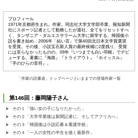
プロフィール
1971年京都府生まれ。作家。同志社大学文学部卒業。報知新聞
社にスポーツ記者として勤務したが退社。全てをリセットすべ
く、タンザニア・ダルエスサラーム大学に留学する。帰国後小
説を書き始め、2006年「結い言」で第40回北日本文学賞選奨
を受賞。その後、小説宝石新人賞の最終候補に2度残り、受賞
には至らなかったものの、09年『いつまでも白い羽根』でデビ
ューする。著書に『海路』『トライアウト』『ホイッスル』
『手のひらの音符』。
「作家の読書道」トップページ
|
いままでの登場作家一覧
第146回：藤岡陽子さん
その１「強い女の子になりたかった」
その２「大学卒業後は新聞記者に、そしてアフリカへ」
その３「帰国後は小説応募＆看護学校」
その４「一人の女性の半生を描く最新作」