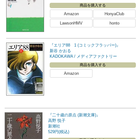
商品を購入する
Amazon
HonyaClub
LawsonHMV
honto
『エリア88 1 (コミックフラッパー)』
新谷 かおる
KADOKAWA / メディアファクトリー
商品を購入する
Amazon
『二十歳の原点 (新潮文庫)』
高野 悦子
新潮社
529円(税込)