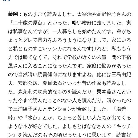
藤岡
：ものすごく読みました。太宰治や高野悦子さんの
『二十歳の原点』といった、暗い嗜好に走りました。実
は私事なんですが、一人暮らしを始めたんです。弟がち
ょっとグレて暴力をふるうようになりまして、家にいる
と私とものすごいケンカになるんですけれど、私ももう
力では勝てなくて。それで学校の近くの六畳一間の下宿
屋さんに入ることになったんです。家庭に悩みがあった
ので当然暗い読書傾向になりますよね。他には三島由紀
夫、安部公房、夏目漱石といった昔の作家も読みまし
た。森茉莉の耽美的なものを読んだり、栗本薫さんとい
った今まで読んだことのない人も読んだり。暗かったの
で三浦綾子さんとテンションが合致しました。『塩狩
峠』や『氷点』とか。ちょっと苦しい人たちが出てくる
ような本が好きでした。よしもとばななさんの『キッチ
ン』を読んだのもその頃だったように思います。読書好