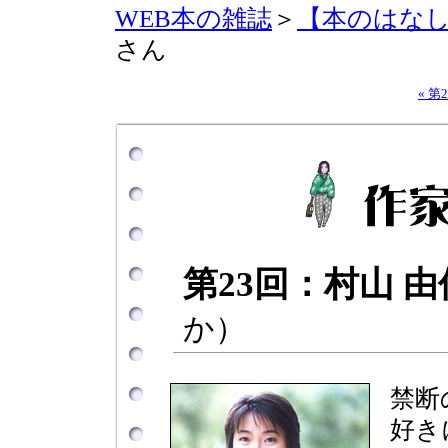
WEB本の雑誌
＞
【本のはな
さん
« 第
第23回：村山 
か）
禁断
好き