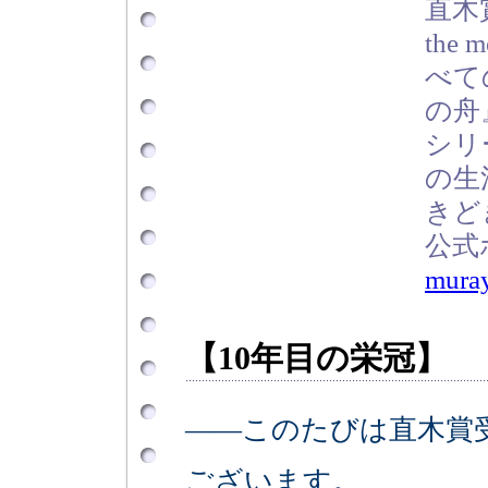
直木
the
べて
の舟
シリ
の生
きど
公式
mura
【10年目の栄冠】
――このたびは直木賞
ございます。