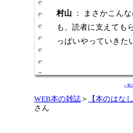
村山
： まさかこん
も、読者に支えても
っぱいやっていきた
« 第
WEB本の雑誌
＞
【本のはな
さん