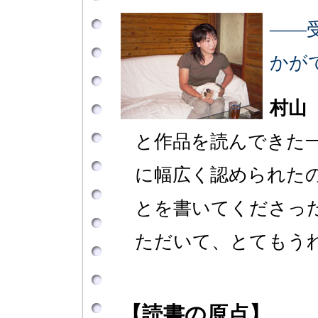
――
かが
村山
と作品を読んできた
に幅広く認められた
とを書いてくださっ
ただいて、とてもう
【読書の原点】