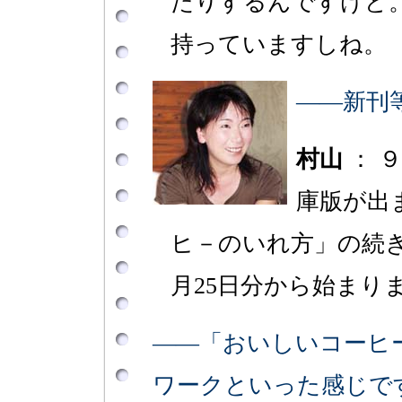
たりするんですけど
持っていますしね。
――新刊
村山
： 
庫版が出
ヒ－のいれ方」の続
月25日分から始まり
――「おいしいコーヒ
ワークといった感じで