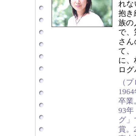
れな
抱き
族の
で、
さん
て、
に、
ログ
（プ
19
卒業
93
グ」
賞。