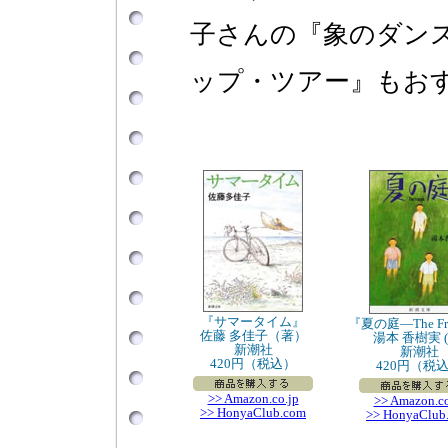
子さんの『象のダン
ップ・ツアー』もお
『サマータイム』
『夏の庭―The Fr
佐藤 多佳子（著）
湯本 香樹実 (
新潮社
新潮社
420円（税込）
420円（税
>> Amazon.co.jp
>> Amazon.co
>> HonyaClub.com
>> HonyaClub