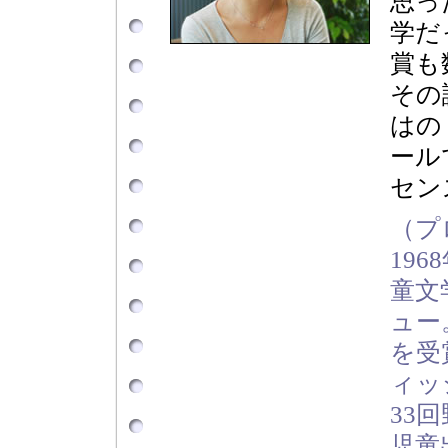
思っ
学だ
賞も
その
はの
ール
セン
（プ
19
童文
ュー
を受
ィッ
33
児童