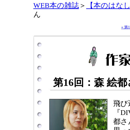
WEB本の雑誌
＞
【本のはな
ん
« 第
第16回：森 絵
飛び
『D
都さ