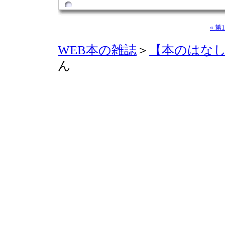
« 第
WEB本の雑誌
＞
【本のはな
ん