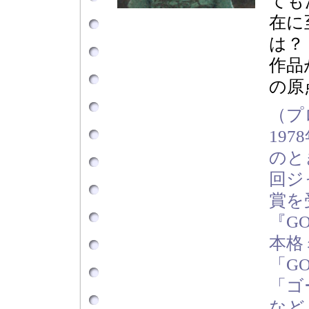
ても
在に
は？
作品
の原
（プ
197
のと
回ジ
賞を
『G
本格
「G
「ゴ
など