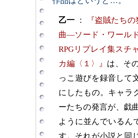
作品はというと…。
乙一
：
『盗賊たちの
曲―ソード・ワール
RPGリプレイ集スチ
カ編〈１〉』
は、そ
っこ遊びを録音して
にしたもの。キャラ
ーたちの発言が、戯
ように並んでいるん
す。それが小説と同