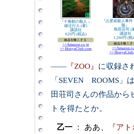
『占星術殺人事件
『十角館の殺人 』
版』
綾辻行人 (著)
島田荘司 (著
講談社
講談社
620円 (税込)
1,260円 (税
>>Amazon.co.jp
>>Amazon.co
>> HonyaClub.com
>> HonyaClub
――
『ZOO』
に収録さ
「SEVEN ROOMS」
田荘司さんの作品から
トを得たとか。
乙一
： ああ、
『アト