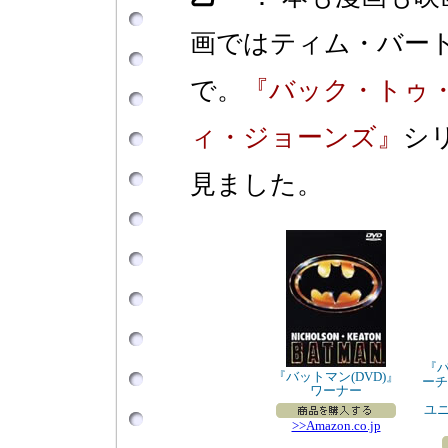
画ではティム・バー
で。
『バック・トゥ
ィ・ジョーンズ』
シ
見ました。
『
『バットマン(DVD)』
ーチ
ワーナー
ユ
>>Amazon.co.jp