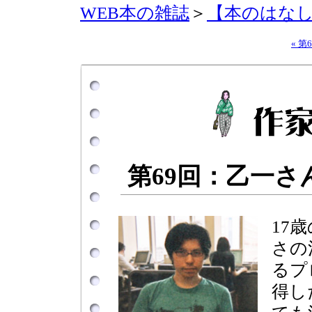
WEB本の雑誌
＞
【本のはな
« 第
第69回：乙一
17
さの
るプ
得し