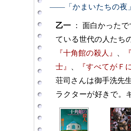
――「かまいたちの夜
乙一
： 面白かった
ている世代の人たち
『十角館の殺人』
、
士』
、
『すべてがＦ
荘司さんは御手洗先
ラクターが好きで。