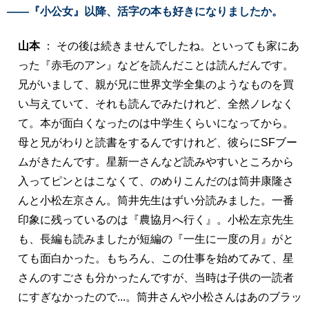
――『小公女』以降、活字の本も好きになりましたか。
山本
： その後は続きませんでしたね。といっても家にあ
った『赤毛のアン』などを読んだことは読んだんです。
兄がいまして、親が兄に世界文学全集のようなものを買
い与えていて、それも読んでみたけれど、全然ノレなく
て。本が面白くなったのは中学生くらいになってから。
母と兄がわりと読書をするんですけれど、彼らにSFブー
ムがきたんです。星新一さんなど読みやすいところから
入ってピンとはこなくて、のめりこんだのは筒井康隆さ
んと小松左京さん。筒井先生はずい分読みました。一番
印象に残っているのは『農協月へ行く』。小松左京先生
も、長編も読みましたが短編の『一生に一度の月』がと
ても面白かった。もちろん、この仕事を始めてみて、星
さんのすごさも分かったんですが、当時は子供の一読者
にすぎなかったので...。筒井さんや小松さんはあのブラッ