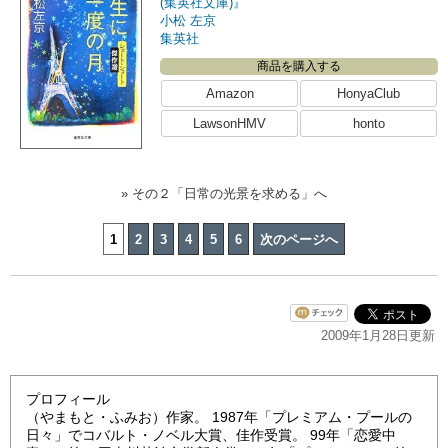
(集英社文庫)』
小松 左京
集英社
商品を購入する
Amazon
HonyaClub
LawsonHMV
honto
» その２「日常の光景を求める」へ
1
2
3
4
5
6
次のページへ
2009年1月28日更新
プロフィール
（やまもと・ふみお）作家。 1987年「プレミアム・プールの
日々」でコバルト・ノベル大賞、佳作受賞。 99年「恋愛中