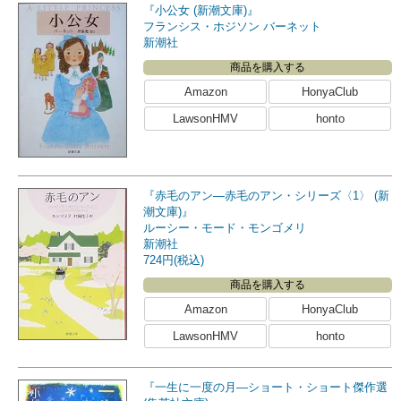
『小公女 (新潮文庫)』
フランシス・ホジソン バーネット
新潮社
商品を購入する
Amazon
HonyaClub
LawsonHMV
honto
『赤毛のアン―赤毛のアン・シリーズ〈1〉 (新
潮文庫)』
ルーシー・モード・モンゴメリ
新潮社
724円(税込)
商品を購入する
Amazon
HonyaClub
LawsonHMV
honto
『一生に一度の月―ショート・ショート傑作選