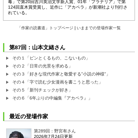
毒」で第20回吉川英治文学新人賞、01年「プラナリア」で第
124回直木賞受賞し、近作に「アカペラ」が新潮社より刊行さ
れている。
「作家の読書道」トップページ
|
いままでの登場作家一覧
第87回：山本文緒さん
その１「ピンとくるもの、こないもの」
その２「日常の光景を求める」
その３「好きな現代作家と敬愛する"小説の神様"」
その４「字で読む少女漫画を書こうと思った」
その５「新刊チェックが好き」
その６「6年ぶりの中編集『アカペラ』」
最近の登場作家
第289回：野宮有さん
2026年7月24日更新