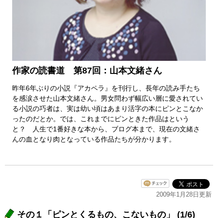
作家の読書道 第87回：山本文緒さん
昨年6年ぶりの小説『アカペラ』を刊行し、長年の読み手たち
を感涙させた山本文緒さん。男女問わず幅広い層に愛されてい
る小説の巧者は、実は幼い頃はあまり活字の本にピンとこなか
ったのだとか。では、これまでにピンときた作品はという
と？ 人生で1番好きな本から、ブログ本まで、現在の文緒さ
んの血となり肉となっている作品たちが分かります。
2009年1月28日更新
その１「ピンとくるもの、こないもの」 (1/6)