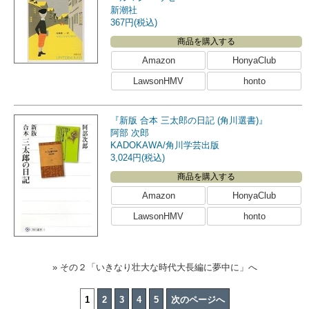
新潮社
367円(税込)
商品を購入する
Amazon
HonyaClub
LawsonHMV
honto
『新版 合本 三太郎の日記 (角川選書)』
阿部 次郎
KADOKAWA/角川学芸出版
3,024円(税込)
商品を購入する
Amazon
HonyaClub
LawsonHMV
honto
» その２「いきなり壮大な時代大長編に夢中に」へ
1
2
3
4
5
次のページへ