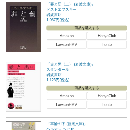
『罪と罰〈上〉 (岩波文庫)』
ドストエフスキー
岩波書店
1,037円(税込)
商品を購入する
Amazon
HonyaClub
LawsonHMV
honto
『赤と黒〈上〉 (岩波文庫)』
スタンダール
岩波書店
1,123円(税込)
商品を購入する
Amazon
HonyaClub
LawsonHMV
honto
『車輪の下 (新潮文庫)』
ヘルマン ヘッセ