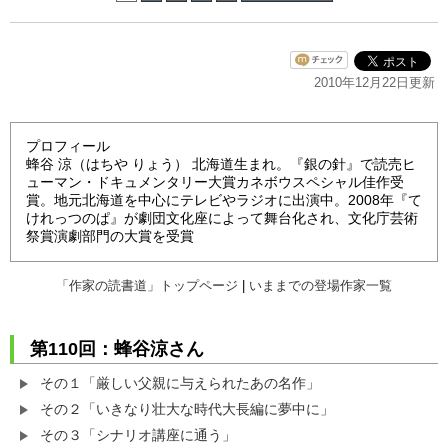
2010年12月22日更新
プロフィール
蜂谷 涼（はちや りょう） 北海道生まれ。『銀の針』で読売ヒ
ューマン・ドキュメンタリー大賞カネボウスペシャル佳作受
賞。地元北海道を中心にテレビやラジオに出演中。2008年『て
けれっつのぱ』が劇団文化座によって舞台化され、文化庁芸術
祭賞演劇部門の大賞を受賞
「作家の読書道」トップページ
|
いままでの登場作家一覧
第110回：蜂谷涼さん
その１「厳しい父親に与えられたあの名作」
その２「いきなり壮大な時代大長編に夢中に」
その３「シナリオ講座に通う」