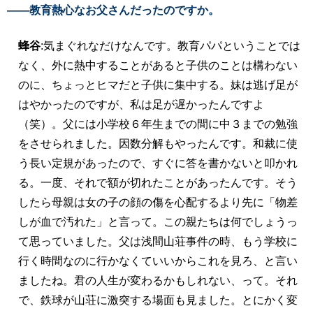
――教育熱心なお父さんだったのですか。
蜂谷
:気まぐれなだけなんです。教育パパということでは
なく、外に熱中することがあると子供のことは構わない
のに、ちょっとヒマだと子供に集中する。妹は逃げ足が
はやかったのですが、私は足が遅かったんですよ
（笑）。父には小学校６年生までの間に中３までの勉強
をさせられました。因数分解もやったんです。和裁に使
う長い定規があったので、すぐに答を書かないと叩かれ
る。一度、それで額が切れたことがあったんです。そう
したら母親は女の子の顔の傷を心配するより先に「物差
しが血で汚れた」と言って。この親たちは何でしょうっ
て思っていました。父は浅間山荘事件の時、もう学校に
行く時間なのに行かなくていいからこれを見ろ、と言い
ましたね。君の人生が変わるかもしれない、って。それ
で、鉄球が山荘に激突する場面も見ました。とにかく変