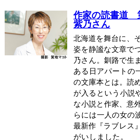
作家の読書道 第
紫乃さん
北海道を舞台に、
姿を静謐な文章で
乃さん。釧路で生
ある日アパートの
の文庫本とは。読
が入るという小説
な小説と作家、意
らには一人の女の
最新作『ラブレス
がいしました。