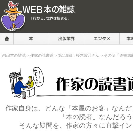
WEB本の雑誌
HOME
出版業界
エンタメ
本の
本
WEB本の雑誌
＞
作家の読書道
＞
第118回：桜木紫乃さん
＞その３「道頓堀劇
作家の読書道本文
作家自身は、どんな「本屋のお客」なん
「本の読者」なんだろう
そんな疑問を、作家の方々に直撃イン