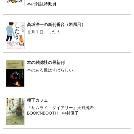
本の雑誌特派員
高坂浩一の新刊番台（岩風呂）
８月７日 したう
本の雑誌社の最新刊
本のある世はすばらしい
横丁カフェ
『サムライ・ダイアリー』天野純希
BOOK’NBOOTH 中村優子