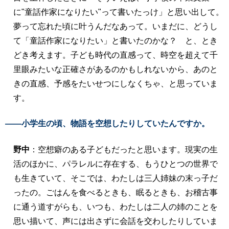
に"童話作家になりたい"って書いたっけ」と思い出して。
夢って忘れた頃に叶うんだなあって。いまだに、どうし
て「童話作家になりたい」と書いたのかな？ と、とき
どき考えます。子ども時代の直感って、時空を超えて千
里眼みたいな正確さがあるのかもしれないから、あのと
きの直感、予感をたいせつにしなくちゃ、と思っていま
す。
――小学生の頃、物語を空想したりしていたんですか。
野中
：空想癖のある子どもだったと思います。現実の生
活のほかに、パラレルに存在する、もうひとつの世界で
も生きていて、そこでは、わたしは三人姉妹の末っ子だ
ったの。ごはんを食べるときも、眠るときも、お稽古事
に通う道すがらも、いつも、わたしは二人の姉のことを
思い描いて、声には出さずに会話を交わしたりしていま