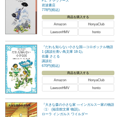
P.L. トラヴァース
岩波書店
778円(税込)
商品を購入する
Amazon
HonyaClub
LawsonHMV
honto
『だれも知らない小さな国―コロボックル物語
1 (講談社青い鳥文庫 18-1)』
佐藤 さとる
講談社
670円(税込)
商品を購入する
Amazon
HonyaClub
LawsonHMV
honto
『大きな森の小さな家 ―インガルス一家の物語
〈1〉 (福音館文庫 物語)』
ローラ インガルス ワイルダー