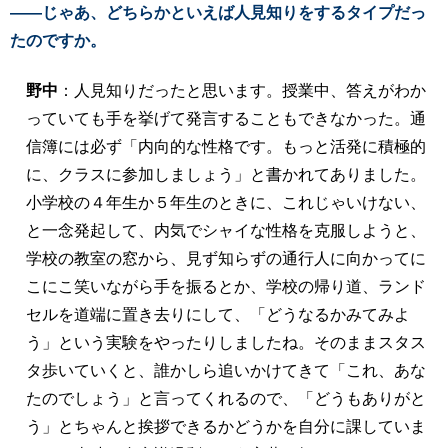
――じゃあ、どちらかといえば人見知りをするタイプだっ
たのですか。
野中
：人見知りだったと思います。授業中、答えがわか
っていても手を挙げて発言することもできなかった。通
信簿には必ず「内向的な性格です。もっと活発に積極的
に、クラスに参加しましょう」と書かれてありました。
小学校の４年生か５年生のときに、これじゃいけない、
と一念発起して、内気でシャイな性格を克服しようと、
学校の教室の窓から、見ず知らずの通行人に向かってに
こにこ笑いながら手を振るとか、学校の帰り道、ランド
セルを道端に置き去りにして、「どうなるかみてみよ
う」という実験をやったりしましたね。そのままスタス
タ歩いていくと、誰かしら追いかけてきて「これ、あな
たのでしょう」と言ってくれるので、「どうもありがと
う」とちゃんと挨拶できるかどうかを自分に課していま