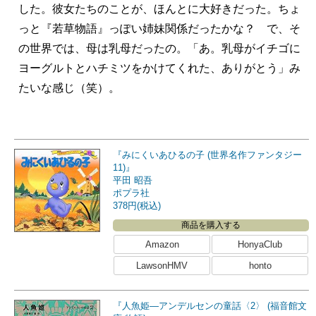
した。彼女たちのことが、ほんとに大好きだった。ちょ
っと『若草物語』っぽい姉妹関係だったかな？ で、そ
の世界では、母は乳母だったの。「あ。乳母がイチゴに
ヨーグルトとハチミツをかけてくれた、ありがとう」み
たいな感じ（笑）。
『みにくいあひるの子 (世界名作ファンタジー
11)』
平田 昭吾
ポプラ社
378円(税込)
商品を購入する
Amazon
HonyaClub
LawsonHMV
honto
『人魚姫―アンデルセンの童話〈2〉 (福音館文