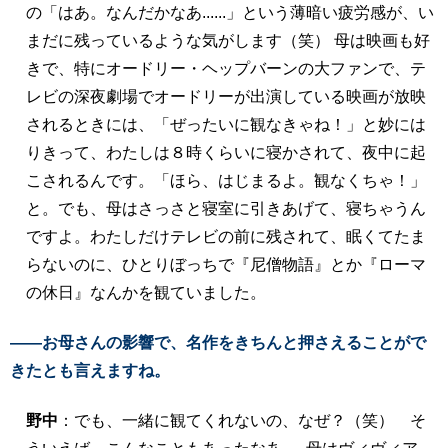
の「はあ。なんだかなあ......」という薄暗い疲労感が、い
まだに残っているような気がします（笑） 母は映画も好
きで、特にオードリー・ヘップバーンの大ファンで、テ
レビの深夜劇場でオードリーが出演している映画が放映
されるときには、「ぜったいに観なきゃね！」と妙には
りきって、わたしは８時くらいに寝かされて、夜中に起
こされるんです。「ほら、はじまるよ。観なくちゃ！」
と。でも、母はさっさと寝室に引きあげて、寝ちゃうん
ですよ。わたしだけテレビの前に残されて、眠くてたま
らないのに、ひとりぼっちで『尼僧物語』とか『ローマ
の休日』なんかを観ていました。
――お母さんの影響で、名作をきちんと押さえることがで
きたとも言えますね。
野中
：でも、一緒に観てくれないの、なぜ？（笑） そ