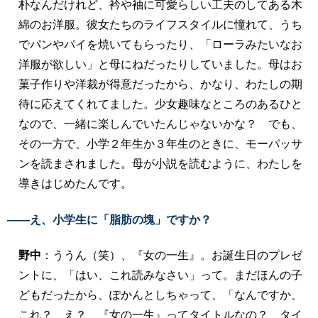
朴なんだけれど、衿や袖に可愛らしい工夫のしてある木
綿のお洋服。彼女たちのライフスタイルに憧れて、うち
でパンやパイを焼いてもらったり、「ローラみたいなお
洋服が欲しい」と母にねだったりしていました。母はお
菓子作りや洋裁が得意だったから、かなり、わたしの期
待に応えてくれてました。少女趣味なところのあるひと
なので、一緒に楽しんでいたんじゃないかな？ でも、
その一方で、小学２年生か３年生のときに、モーパッサ
ンを読まされました。母が小説を読むように、わたしを
導きはじめたんです。
――え、小学生に「脂肪の塊」ですか？
野中
：ううん（笑）、『女の一生』。お誕生日のプレゼ
ントに、「はい、これ読みなさい」って。まだほんの子
どもだったから、ぽかんとしちゃって、「なんですか、
これ？ え？ 『女の一生』ってタイトルなの？ タイ