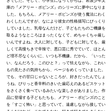
きでした。そして、小学生になってからは、岩波少年文
庫の『メアリー・ポピンズ』のシリーズに夢中になりま
した。もちろん、メアリー・ポピンズが使う魔法にわく
わくしたんですが、なにより彼女の性格描写にびっくり
していました。乳母なんだけど、子どもたちのご機嫌を
取るようなところはまったくなくて、めちゃくちゃ厳し
いんですよね。大人に対しても、子どもに対しても、厳
しくて高慢ちきで辛辣で、悪口芸に秀でていて、ほとん
ど理不尽なくらいに、いつも不機嫌。だから、「いった
い、なんだろう、このひと？」って怯えながら、こわい
もの見たさの気持ちから、ページをめくっていました。
でも、その甘口じゃないところが、好きだったんでしょ
うね。ぴりっと香辛料のきいた歯応えのあるビスケット
をさくさく食べているみたいな楽しさがありました。作
品に登場する子どもたちも、メアリー・ポピンズのこと
を「すごく怖い」と思っていて、遠慮しながら接してい