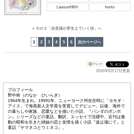
LawsonHMV
honto
» その２「自意識が芽生えていく頃」へ
1
2
3
4
5
6
次のページへ
2016年8月17日更新
プロフィール
野中柊（のなか ひいらぎ）
1964年生まれ。19991年、ニューヨーク州在住時に「ヨモギ・
アイス」で海燕新人文学賞を受賞してデビュー。以後、海外で
の暮らしや家族、恋愛などを描いた小説、『パンダのポンポ
ン』シリーズなどの童話、翻訳、エッセイで活躍中。近刊は激
動の昭和を生きた姉妹の恋と友情を描く小説『波止場にて』と
童話『ヤマネコとウミネコ』。