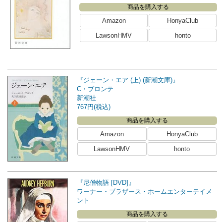
商品を購入する
Amazon
HonyaClub
LawsonHMV
honto
『ジェーン・エア (上) (新潮文庫)』
C・ブロンテ
新潮社
767円(税込)
商品を購入する
Amazon
HonyaClub
LawsonHMV
honto
『尼僧物語 [DVD]』
ワーナー・ブラザース・ホームエンターテイメ
ント
商品を購入する