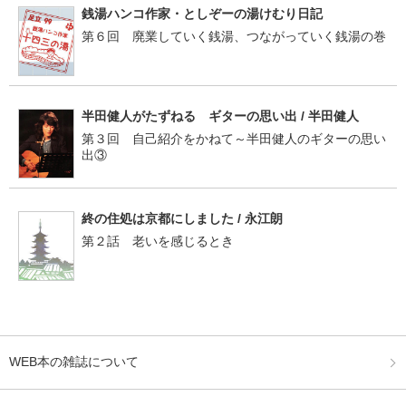
銭湯ハンコ作家・としぞーの湯けむり日記
第６回 廃業していく銭湯、つながっていく銭湯の巻
半田健人がたずねる ギターの思い出 / 半田健人
第３回 自己紹介をかねて～半田健人のギターの思い
出③
終の住処は京都にしました / 永江朗
第２話 老いを感じるとき
WEB本の雑誌について