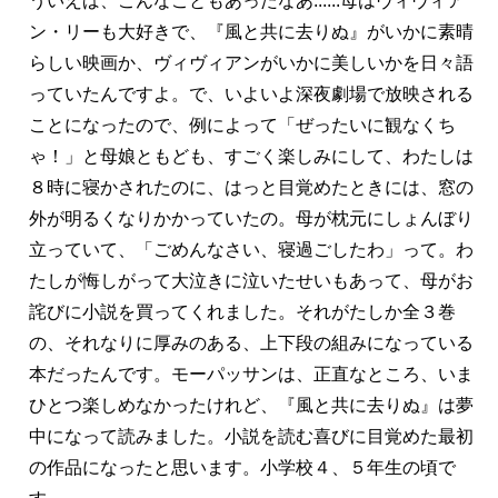
ういえば、こんなこともあったなあ......母はヴィヴィア
ン・リーも大好きで、『風と共に去りぬ』がいかに素晴
らしい映画か、ヴィヴィアンがいかに美しいかを日々語
っていたんですよ。で、いよいよ深夜劇場で放映される
ことになったので、例によって「ぜったいに観なくち
ゃ！」と母娘ともども、すごく楽しみにして、わたしは
８時に寝かされたのに、はっと目覚めたときには、窓の
外が明るくなりかかっていたの。母が枕元にしょんぼり
立っていて、「ごめんなさい、寝過ごしたわ」って。わ
たしが悔しがって大泣きに泣いたせいもあって、母がお
詫びに小説を買ってくれました。それがたしか全３巻
の、それなりに厚みのある、上下段の組みになっている
本だったんです。モーパッサンは、正直なところ、いま
ひとつ楽しめなかったけれど、『風と共に去りぬ』は夢
中になって読みました。小説を読む喜びに目覚めた最初
の作品になったと思います。小学校４、５年生の頃で