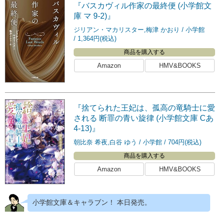
『バスカヴィル作家の最終便 (小学館文
庫 マ 9-2)』
ジリアン・マカリスター,梅津 かおり
小学館
1,364円(税込)
商品を購入する
Amazon
HMV&BOOKS
『捨てられた王妃は、孤高の竜騎士に愛
される 断罪の青い旋律 (小学館文庫 Cあ
4-13)』
朝比奈 希夜,白谷 ゆう
小学館
704円(税込)
商品を購入する
Amazon
HMV&BOOKS
小学館文庫＆キャラブン！ 本日発売。