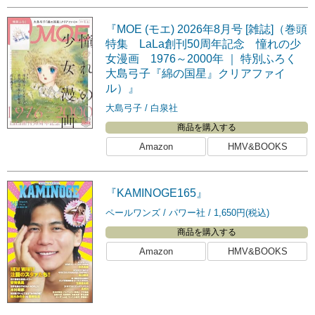
『MOE (モエ) 2026年8月号 [雑誌]（巻頭
特集 LaLa創刊50周年記念 憧れの少
女漫画 1976～2000年 ｜ 特別ふろく
大島弓子『綿の国星』クリアファイ
ル）』
大島弓子
白泉社
商品を購入する
Amazon
HMV&BOOKS
『KAMINOGE165』
ペールワンズ
パワー社
1,650円(税込)
商品を購入する
Amazon
HMV&BOOKS