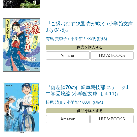
『ご縁おむすび屋 青が咲く (小学館文庫
Jあ 04-5)』
有馬 美季子
小学館
737円(税込)
商品を購入する
Amazon
HMV&BOOKS
『偏差値70の自転車競技部 ステージ1
中学受験編 (小学館文庫 ま 4-11)』
松尾 清貴
小学館
803円(税込)
商品を購入する
Amazon
HMV&BOOKS