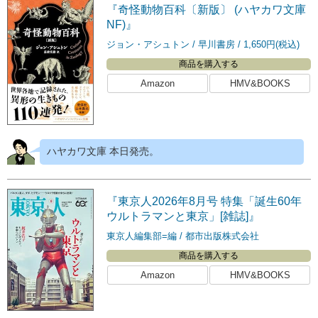
『奇怪動物百科〔新版〕 (ハヤカワ文庫
NF)』
ジョン・アシュトン
早川書房
1,650円(税込)
商品を購入する
Amazon
HMV&BOOKS
ハヤカワ文庫 本日発売。
『東京人2026年8月号 特集「誕生60年
ウルトラマンと東京」[雑誌]』
東京人編集部=編
都市出版株式会社
商品を購入する
Amazon
HMV&BOOKS