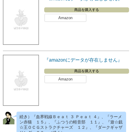
商品を購入する
Amazon
『amazonにデータが存在しません』
商品を購入する
Amazon
続き）『血界戦線Ｂｅａｔ ３ Ｐｅａｔ ４』、『ラーメ
ン赤猫 １５』、『ふつうの軽音部 １１』、『遊☆戯
☆王ＯＣＧストラクチャーズ １２』、『ダークギャザ