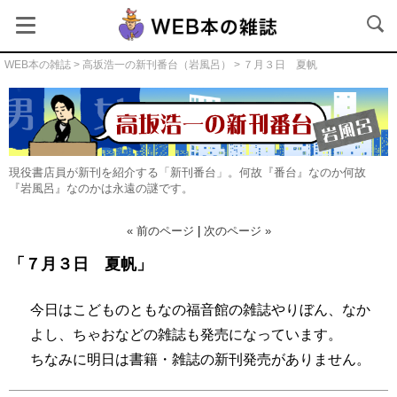
WEB本の雑誌
>
高坂浩一の新刊番台（岩風呂）
> ７月３日 夏帆
現役書店員が新刊を紹介する「新刊番台」。何故『番台』なのか何故
『岩風呂』なのかは永遠の謎です。
« 前のページ
|
次のページ »
「７月３日 夏帆」
高坂浩一の新刊番台（岩風呂）
今日はこどものともなの福音館の雑誌やりぼん、なか
よし、ちゃおなどの雑誌も発売になっています。
ちなみに明日は書籍・雑誌の新刊発売がありません。