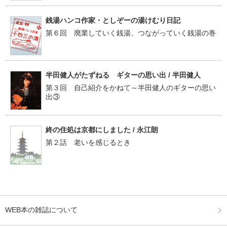
銭湯ハンコ作家・としぞーの湯けむり日記
第６回 廃業していく銭湯、つながっていく銭湯の巻
半田健人がたずねる ギターの思い出 / 半田健人
第３回 自己紹介をかねて～半田健人のギターの思い
出③
終の住処は京都にしました / 永江朗
第２話 老いを感じるとき
WEB本の雑誌について