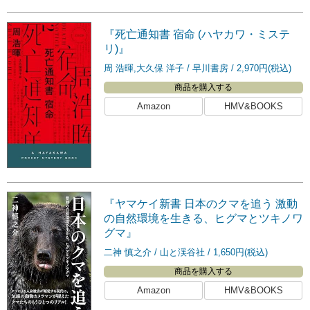
『死亡通知書 宿命 (ハヤカワ・ミステ
リ)』
周 浩暉,大久保 洋子
早川書房
2,970円(税込)
商品を購入する
Amazon
HMV&BOOKS
『ヤマケイ新書 日本のクマを追う 激動
の自然環境を生きる、ヒグマとツキノワ
グマ』
二神 慎之介
山と渓谷社
1,650円(税込)
商品を購入する
Amazon
HMV&BOOKS