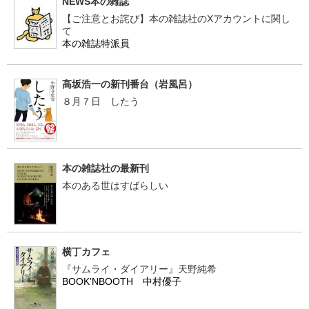
NEWS本の雑誌
【ご注意とお詫び】本の雑誌社のXアカウントに関し
て
本の雑誌特派員
高坂浩一の新刊番台（岩風呂）
８月７日 したう
本の雑誌社の最新刊
本のある世はすばらしい
横丁カフェ
『サムライ・ダイアリー』天野純希
BOOK’NBOOTH 中村優子