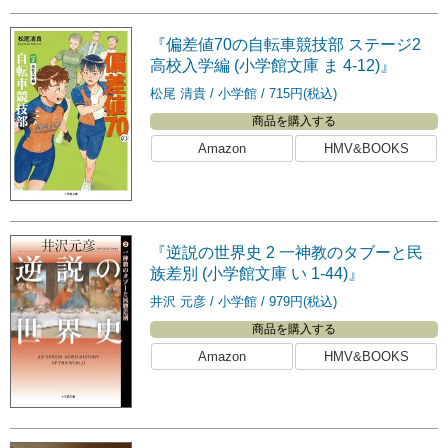
『偏差値70の自転車競技部 ステージ2
高校入学編 (小学館文庫 ま 4-12)』
松尾 清貴
小学館
715円(税込)
商品を購入する
Amazon
HMV&BOOKS
『逆説の世界史 2 一神教のタブーと民
族差別 (小学館文庫 い 1-44)』
井沢 元彦
小学館
979円(税込)
商品を購入する
Amazon
HMV&BOOKS