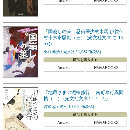
Amazon
HMV&BOOKS
『国崩しの策 忍術医少弐東馬 伊賀仏
村十六家騒動（三） (光文社文庫 こ 15-
57)』
小杉 健治
光文社
1,034円(税込)
商品を購入する
Amazon
HMV&BOOKS
『地蔵さまの泥棒修行 南町奉行異聞
帖（二） (光文社文庫 い 71-2)』
岩室 忍
光文社
990円(税込)
商品を購入する
Amazon
HMV&BOOKS