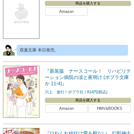
商品を購入する
Amazon
双葉文庫 本日発売。
『新装版 ナースコール！ リハビリテ
ーション病院の涙と夜明け (ポプラ文庫
か 11-4)』
川上 途行
ポプラ社
814円(税込)
商品を購入する
Amazon
HMV&BOOKS
『ひねくれ給仕は愛を観ない 幻影紳士