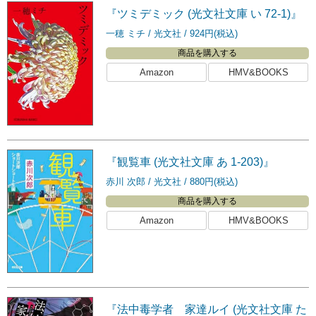
『ツミデミック (光文社文庫 い 72-1)』
一穂 ミチ
光文社
924円(税込)
商品を購入する
Amazon
HMV&BOOKS
『観覧車 (光文社文庫 あ 1-203)』
赤川 次郎
光文社
880円(税込)
商品を購入する
Amazon
HMV&BOOKS
『法中毒学者 家達ルイ (光文社文庫 た