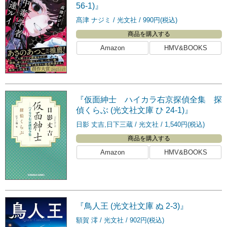
56-1)』
髙津 ナジミ
光文社
990円(税込)
商品を購入する
Amazon
HMV&BOOKS
『仮面紳士 ハイカラ右京探偵全集 探
偵くらぶ (光文社文庫 ひ 24-1)』
日影 丈吉,日下三蔵
光文社
1,540円(税込)
商品を購入する
Amazon
HMV&BOOKS
『鳥人王 (光文社文庫 ぬ 2-3)』
額賀 澪
光文社
902円(税込)