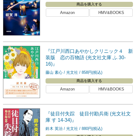
商品を購入する
Amazon
HMV&BOOKS
『江戸川西口あやかしクリニック４ 新
装版 恋の百物語 (光文社文庫 ふ 30-
16)』
藤山 素心
光文社
858円(税込)
商品を購入する
Amazon
HMV&BOOKS
『徒目付失踪 徒目付勘兵衛 (光文社文
庫 す 14-34)』
鈴木 英治
光文社
880円(税込)