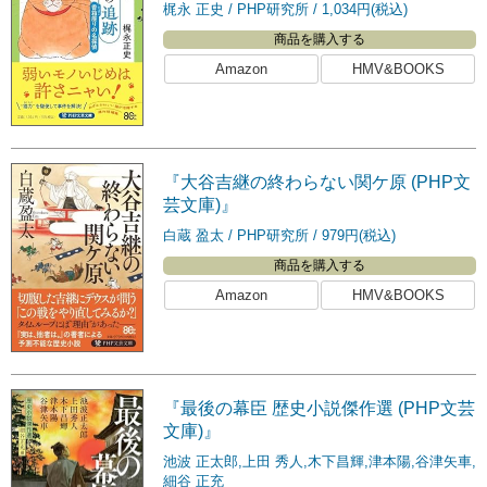
梶永 正史
PHP研究所
1,034円(税込)
商品を購入する
Amazon
HMV&BOOKS
『大谷吉継の終わらない関ケ原 (PHP文
芸文庫)』
白蔵 盈太
PHP研究所
979円(税込)
商品を購入する
Amazon
HMV&BOOKS
『最後の幕臣 歴史小説傑作選 (PHP文芸
文庫)』
池波 正太郎,上田 秀人,木下昌輝,津本陽,谷津矢車,
細谷 正充