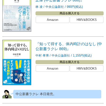
正体 (中公新書ラクレ 868)』
林 凌
中央公論新社
990円(税込)
商品を購入する
Amazon
HMV&BOOKS
『知って得する、体内時計のはなし (中
公新書ラクレ 869)』
中村 孝博
中央公論新社
1,155円(税込)
商品を購入する
Amazon
HMV&BOOKS
中公新書ラクレ 本日発売。