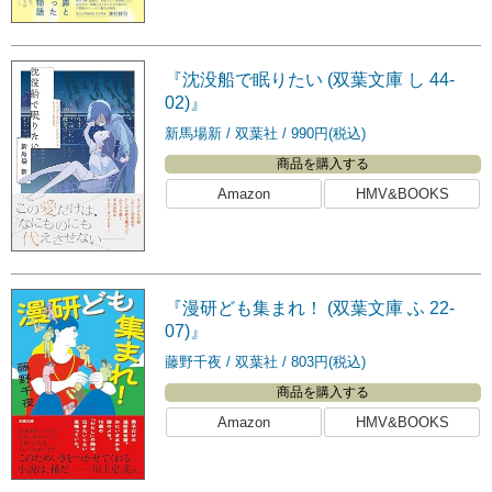
『沈没船で眠りたい (双葉文庫 し 44-
02)』
新馬場新
双葉社
990円(税込)
商品を購入する
Amazon
HMV&BOOKS
『漫研ども集まれ！ (双葉文庫 ふ 22-
07)』
藤野千夜
双葉社
803円(税込)
商品を購入する
Amazon
HMV&BOOKS