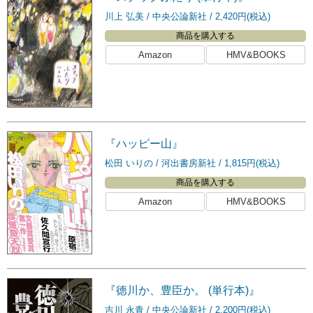
川上 弘美
中央公論新社
2,420円(税込)
商品を購入する
Amazon
HMV&BOOKS
『ハッピー山』
松田 いりの
河出書房新社
1,815円(税込)
商品を購入する
Amazon
HMV&BOOKS
『徳川か、豊臣か。 (単行本)』
吉川 永青
中央公論新社
2,200円(税込)