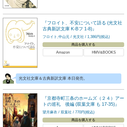
『フロイト、不安について語る (光文社
古典新訳文庫 K-Bフ 1-8)』
フロイト,中山元
光文社
1,386円(税込)
商品を購入する
Amazon
HMV&BOOKS
光文社文庫＆古典新訳文庫 本日発売。
『京都寺町三条のホームズ（２４）アー
トの巡礼 後編 (双葉文庫 も 17-35)』
望月麻衣
双葉社
770円(税込)
商品を購入する