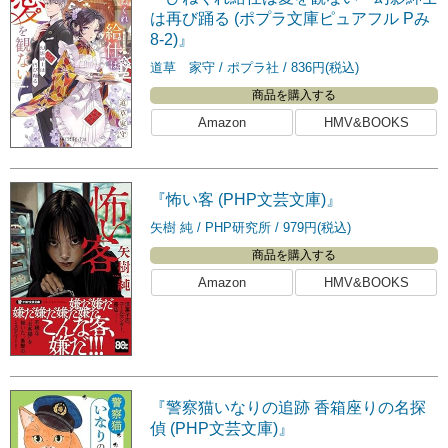
は再び踊る (ポプラ文庫ピュアフル Pみ
8-2)』
道草 家守
ポプラ社
836円(税込)
商品を購入する
Amazon
HMV&BOOKS
『怖い客 (PHP文芸文庫)』
矢樹 純
PHP研究所
979円(税込)
商品を購入する
Amazon
HMV&BOOKS
『警察猫いなりの追跡 香箱座りの名探
偵 (PHP文芸文庫)』