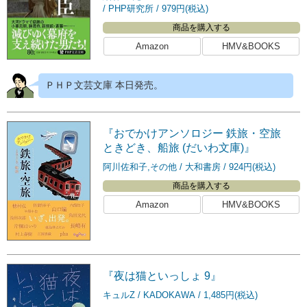
PHP研究所
979円(税込)
商品を購入する
Amazon
HMV&BOOKS
ＰＨＰ文芸文庫 本日発売。
『おでかけアンソロジー 鉄旅・空旅
ときどき、船旅 (だいわ文庫)』
阿川佐和子,その他
大和書房
924円(税込)
商品を購入する
Amazon
HMV&BOOKS
『夜は猫といっしょ 9』
キュルZ
KADOKAWA
1,485円(税込)