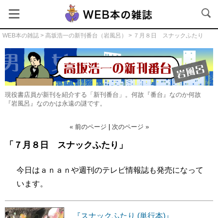
WEB本の雑誌
>
高坂浩一の新刊番台（岩風呂）
> ７月８日 スナックふたり
現役書店員が新刊を紹介する「新刊番台」。何故『番台』なのか何故
『岩風呂』なのかは永遠の謎です。
« 前のページ
|
次のページ »
「７月８日 スナックふたり」
高坂浩一の新刊番台（岩風呂）
今日はａｎａｎや週刊のテレビ情報誌も発売になって
います。
『スナックふたり (単行本)』