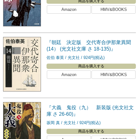
商品を購入する
Amazon
HMV&BOOKS
『朝廷 決定版 交代寄合伊那衆異聞
(14） (光文社文庫 さ 18-135)』
佐伯 泰英
光文社
924円(税込)
商品を購入する
Amazon
HMV&BOOKS
『大義 鬼役（九） 新装版 (光文社文
庫 さ 26-60)』
坂岡 真
光文社
924円(税込)
商品を購入する