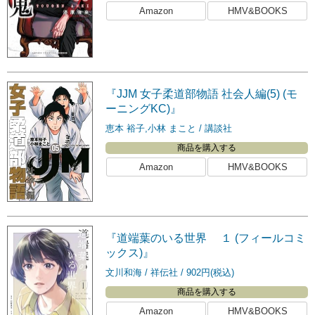
Amazon
HMV&BOOKS
『JJM 女子柔道部物語 社会人編(5) (モ
ーニングKC)』
恵本 裕子,小林 まこと
講談社
商品を購入する
Amazon
HMV&BOOKS
『道端葉のいる世界 １ (フィールコミ
ックス)』
文川和海
祥伝社
902円(税込)
商品を購入する
Amazon
HMV&BOOKS