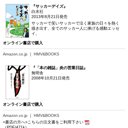
『サッカーデイズ』
白水社
2013年8月21日発売
サッカーで笑いサッカーで泣く家族の日々を熱く
描き出す、全てのサッカー人に捧げる感動エッセ
イ。
オンライン書店で購入
Amazon.co.jp
｜
HMV&BOOKS
『「本の雑誌」炎の営業日誌』
無明舎
2008年10月21日発売
オンライン書店で購入
Amazon.co.jp
｜
HMV&BOOKS
<書店の方へ>こちらの注文書をご利用下さい
（PDF/471k）