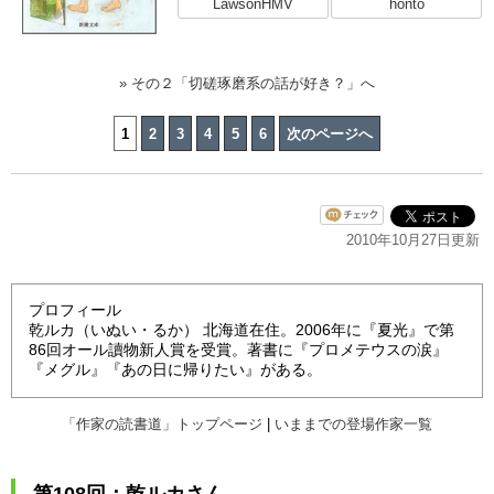
LawsonHMV
honto
» その２「切磋琢磨系の話が好き？」へ
1
2
3
4
5
6
次のページへ
2010年10月27日更新
プロフィール
乾ルカ（いぬい・るか） 北海道在住。2006年に『夏光』で第
86回オール讀物新人賞を受賞。著書に『プロメテウスの涙』
『メグル』『あの日に帰りたい』がある。
「作家の読書道」トップページ
|
いままでの登場作家一覧
第108回：乾ルカさん