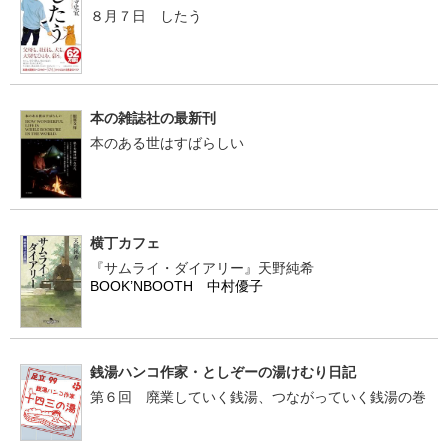
８月７日 したう
本の雑誌社の最新刊
本のある世はすばらしい
横丁カフェ
『サムライ・ダイアリー』天野純希
BOOK’NBOOTH 中村優子
銭湯ハンコ作家・としぞーの湯けむり日記
第６回 廃業していく銭湯、つながっていく銭湯の巻