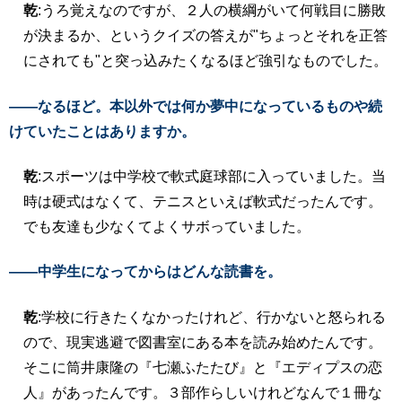
乾
:うろ覚えなのですが、２人の横綱がいて何戦目に勝敗
が決まるか、というクイズの答えが"ちょっとそれを正答
にされても"と突っ込みたくなるほど強引なものでした。
――なるほど。本以外では何か夢中になっているものや続
けていたことはありますか。
乾
:スポーツは中学校で軟式庭球部に入っていました。当
時は硬式はなくて、テニスといえば軟式だったんです。
でも友達も少なくてよくサボっていました。
――中学生になってからはどんな読書を。
乾
:学校に行きたくなかったけれど、行かないと怒られる
ので、現実逃避で図書室にある本を読み始めたんです。
そこに筒井康隆の『七瀬ふたたび』と『エディプスの恋
人』があったんです。３部作らしいけれどなんで１冊な