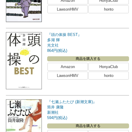
Amazon
HonyaClub
LawsonHMV
honto
『頭の体操 BEST』
多湖 輝
光文社
864円(税込)
商品を購入する
Amazon
HonyaClub
LawsonHMV
honto
『七瀬ふたたび (新潮文庫)』
筒井 康隆
新潮社
594円(税込)
商品を購入する