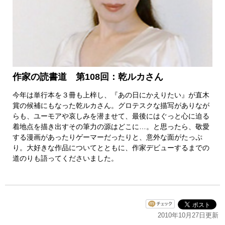
作家の読書道 第108回：乾ルカさん
今年は単行本を３冊も上梓し、『あの日にかえりたい』が直木
賞の候補にもなった乾ルカさん。グロテスクな描写がありなが
らも、ユーモアや哀しみを潜ませて、最後にはぐっと心に迫る
着地点を描き出すその筆力の源はどこに…。と思ったら、敬愛
する漫画があったりゲーマーだったりと、意外な面がたっぷ
り。大好きな作品についてとともに、作家デビューするまでの
道のりも語ってくださいました。
2010年10月27日更新