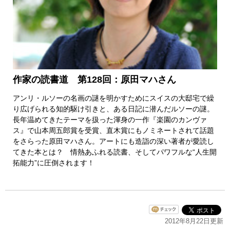
作家の読書道 第128回：原田マハさん
アンリ・ルソーの名画の謎を明かすためにスイスの大邸宅で繰
り広げられる知的駆け引きと、ある日記に潜んだルソーの謎。
長年温めてきたテーマを扱った渾身の一作『楽園のカンヴァ
ス』で山本周五郎賞を受賞、直木賞にもノミネートされて話題
をさらった原田マハさん。アートにも造詣の深い著者が愛読し
てきた本とは？ 情熱あふれる読書、そしてパワフルな“人生開
拓能力”に圧倒されます！
2012年8月22日更新