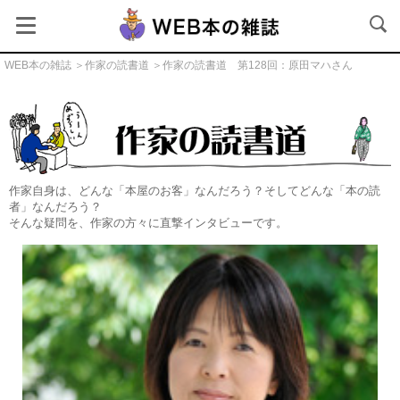
WEB本の雑誌
＞
作家の読書道
＞作家の読書道 第128回：原田マハさん
作家の読書道
作家自身は、どんな「本屋のお客」なんだろう？そしてどんな「本の読
者」なんだろう？
そんな疑問を、作家の方々に直撃インタビューです。