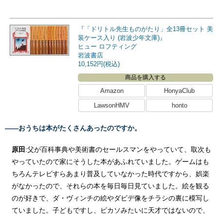
『「ドリトル先生ものがたり」全13冊セット 美
装ケース入り (岩波少年文庫)』
ヒュー ロフティング
岩波書店
10,152円(税込)
商品を購入する
Amazon
HonyaClub
LawsonHMV
honto
――おうちは本がたくさんあったのですか。
原田
:父が百科事典や美術書のセールスマンをやっていて、取次も
やっていたので家にそうした本があふれていました。ゲームはも
ちろんテレビすらあまり普及していなかった時代ですから、娯楽
がなかったので、それらの本を毎日毎日見ていました。絵を観る
のが好きで、ダ・ヴィンチの絵やダビデ像をチラシの裏に模写し
ていました。子どもですし、ピカソみたいに天才ではないので、