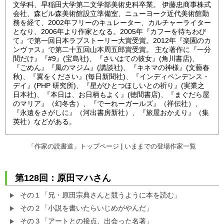
文学科、早稲田大学第二文学部美術史科卒業。 伊藤忠商事株式
会社、森ビル森美術館設立準備室、ニューヨーク近代美術館勤
務を経て、2002年フリーのキュレーター、カルチャーライター
となり、2006年より作家となる。2005年『カフーを待ちわび
て』で第一回日本ラブストーリー大賞受賞。2012年『楽園のカ
ンヴァス』で第二十五回山本周五郎賞受賞。 主な著作に『一分
間だけ』『#9』(宝島社)、『さいはての彼女』(角川書店)、
『ごめん』『風のマジム』(講談社)、『キネマの神様』(文藝春
秋)、『翼をください』(毎日新聞社)、『インディペンデンス・
デイ』(PHP 研究所)、『星がひとつほしいとの祈り』(実業之
日本社)、『本日は、お日柄もよく』(徳間書店)、『まぐだら屋
のマリア』（幻冬舎）、『でーれーガールズ』（祥伝社）、
『永遠をさがしに』（河出書房新社）、『旅屋おかえり』（集
英社）などがある。
「作家の読書道」トップページ
|
いままでの登場作家一覧
第128回：原田マハさん
その１「兄・原田宗典さんと競うように本を読む」
その２「小説を書いたらいじめがやんだ」
その３「アートとの接点、出会った名著」