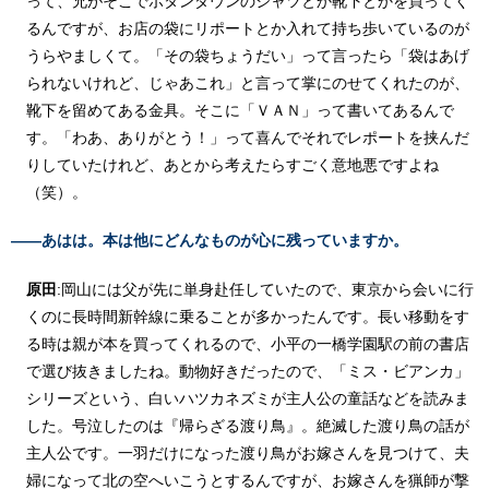
って、兄がそこでボタンダウンのシャツとか靴下とかを買ってく
るんですが、お店の袋にリポートとか入れて持ち歩いているのが
うらやましくて。「その袋ちょうだい」って言ったら「袋はあげ
られないけれど、じゃあこれ」と言って掌にのせてくれたのが、
靴下を留めてある金具。そこに「ＶＡＮ」って書いてあるんで
す。「わあ、ありがとう！」って喜んでそれでレポートを挟んだ
りしていたけれど、あとから考えたらすごく意地悪ですよね
（笑）。
――あはは。本は他にどんなものが心に残っていますか。
原田
:岡山には父が先に単身赴任していたので、東京から会いに行
くのに長時間新幹線に乗ることが多かったんです。長い移動をす
る時は親が本を買ってくれるので、小平の一橋学園駅の前の書店
で選び抜きましたね。動物好きだったので、「ミス・ビアンカ」
シリーズという、白いハツカネズミが主人公の童話などを読みま
した。号泣したのは『帰らざる渡り鳥』。絶滅した渡り鳥の話が
主人公です。一羽だけになった渡り鳥がお嫁さんを見つけて、夫
婦になって北の空へいこうとするんですが、お嫁さんを猟師が撃