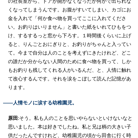
の社長室から、ドアが開かなくなったか何かで出られな
くなってしまうんです。お腹がすいてしまい、カゴにお
金を入れて「何か食べ物を買ってここに入れてくださ
い。お釣りはいりません」と書いた紙をいれてひもをつ
け、するするっと窓から下ろす。１時間後くらいに上げ
ると、りんごとおにぎりと、お釣りがちゃんと入ってい
て。今まで自分は人のことを考えずにきたけれど、どこ
の誰だか分からない人間のために食べ物を買って、しか
もお釣りも残してくれる人がいるんだ、と、人情に触れ
て改心するんです。それを涙をこぼして読んだ記憶があ
ります。
――人情モノに涙する幼稚園児。
原田
:そう。私も人のことを思いやらないといけないなと
思いました。本は好きでしたね。私と兄は柄の大きい子
供だったんですけれど、幼稚園児の頃から田舎に行く時