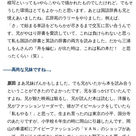
模写といっても○やら△やらで描かれたものでしたけれど。でもそ
うした環境はとてもよかったと思います。あとは国語辞典も兄と
憶えあいましたね。広辞苑のラリーをやりました。例えば、
「さ」で始まる単語をどちらかが尽きるまで交互に言い合うんで
す。兄がやはり辞書を愛読していて、これは負けられないと思っ
て私も国語の辞書と英語の辞書の両方を読みました。だから三浦
しをんさんの『舟を編む』が出た時は、これは私の本だ！ と思
ったくらい（笑）。
――高尚な兄妹ですね...。
原田
:まあ兄妹げんかもしました。でも兄がいたから本を読み合う
ということができたのでよかったです。兄を追っかけていたんで
すよね。兄が観た映画は観るし、兄が読んだ本は読むし。洋服も
兄がファッションリーダーで、彼がアイビールックをしていたら
「私もやる！」と思って。生まれ育ったのは東京の小平、国分寺
のあたりですが、小学校６年生の時に岡山に引越したんです。岡
山の奉還町にアイビーファッションの「ＶＡＮ」のショップがあ