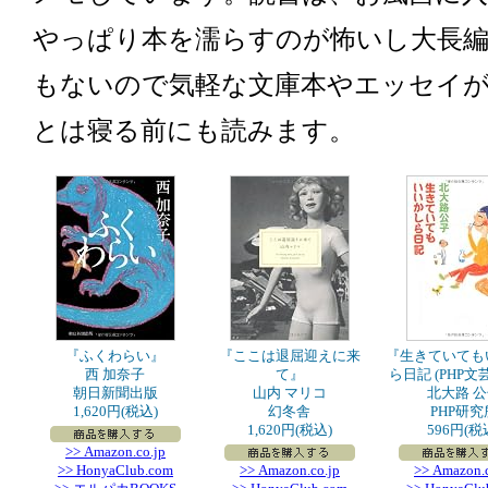
やっぱり本を濡らすのが怖いし大長
もないので気軽な文庫本やエッセイ
とは寝る前にも読みます。
『ふくわらい』
『ここは退屈迎えに来
『生きていても
西 加奈子
て』
ら日記 (PHP文
朝日新聞出版
山内 マリコ
北大路 
1,620円(税込)
幻冬舎
PHP研究
1,620円(税込)
596円(税
>> Amazon.co.jp
>> HonyaClub.com
>> Amazon.co.jp
>> Amazon.c