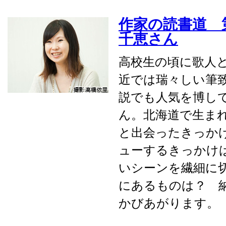
作家の読書道 第
千恵さん
高校生の頃に歌人
近では瑞々しい筆
説でも人気を博し
ん。北海道で生ま
と出会ったきっか
ューするきっかけ
いシーンを繊細に
にあるものは？ 
かびあがります。