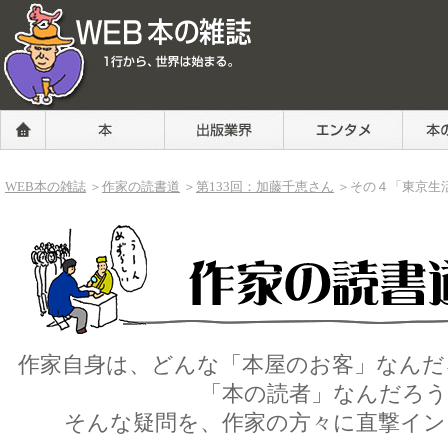
WEB本の雑誌
HOME
出版業界
エンタメ
本の
本
WEB本の雑誌
＞
作家の読書道
＞
第133回：加藤千恵さん
＞その４「東京生
作家の読書道本文
作家自身は、どんな「本屋のお客」なん
「本の読者」なんだろう
そんな疑問を、作家の方々に直撃イン