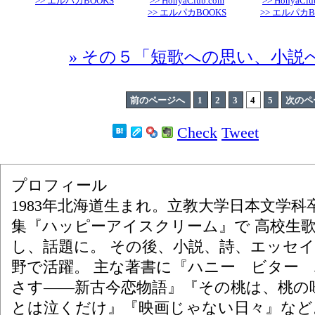
>> エルパカBOOKS
>> HonyaClub.com
>> HonyaClu
>> エルパカBOOKS
>> エルパカB
» その５「短歌への思い、小説
前のページへ
1
2
3
4
5
次のペ
Check
Tweet
プロフィール
1983年北海道生まれ。立教大学日本文学科卒
集『ハッピーアイスクリーム』で 高校生
し、話題に。 その後、小説、詩、エッセ
野で活躍。 主な著書に『ハニー ビター 
さす――新古今恋物語』『その桃は、桃の
とは泣くだけ』『映画じゃない日々』など