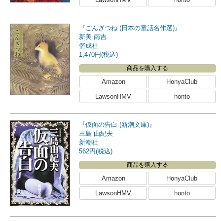
『ごんぎつね (日本の童話名作選)』
新美 南吉
偕成社
1,470円(税込)
商品を購入する
Amazon
HonyaClub
LawsonHMV
honto
『仮面の告白 (新潮文庫)』
三島 由紀夫
新潮社
562円(税込)
商品を購入する
Amazon
HonyaClub
LawsonHMV
honto