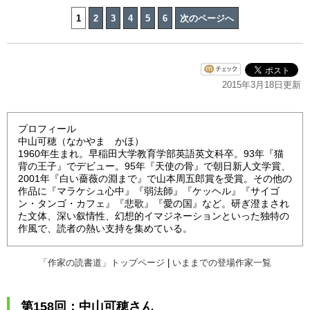
1
2
3
4
5
6
次のページへ
2015年3月18日更新
プロフィール
中山可穂（なかやま かほ）
1960年生まれ。早稲田大学教育学部英語英文科卒。93年『猫
背の王子』でデビュー。95年『天使の骨』で朝日新人文学賞、
2001年『白い薔薇の淵まで』で山本周五郎賞を受賞。その他の
作品に『マラケシュ心中』『弱法師』『ケッヘル』『サイゴ
ン・タンゴ・カフェ』『悲歌』『愛の国』など。研ぎ澄まされ
た文体、深い叙情性、幻想的イマジネーションといった独特の
作風で、読者の熱い支持を集めている。
「作家の読書道」トップページ
|
いままでの登場作家一覧
第158回：中山可穂さん