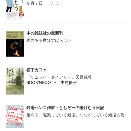
８月７日 したう
本の雑誌社の最新刊
本のある世はすばらしい
横丁カフェ
『サムライ・ダイアリー』天野純希
BOOK’NBOOTH 中村優子
銭湯ハンコ作家・としぞーの湯けむり日記
第６回 廃業していく銭湯、つながっていく銭湯の巻