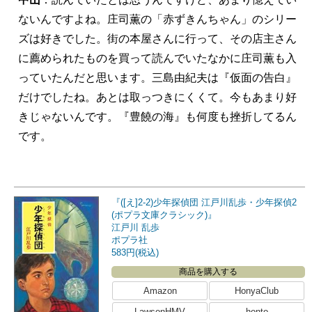
ないんですよね。庄司薫の「赤ずきんちゃん」のシリー
ズは好きでした。街の本屋さんに行って、その店主さん
に薦められたものを買って読んでいたなかに庄司薫も入
っていたんだと思います。三島由紀夫は『仮面の告白』
だけでしたね。あとは取っつきにくくて。今もあまり好
きじゃないんです。『豊饒の海』も何度も挫折してるん
です。
『([え]2-2)少年探偵団 江戸川乱歩・少年探偵2
(ポプラ文庫クラシック)』
江戸川 乱歩
ポプラ社
583円(税込)
商品を購入する
Amazon
HonyaClub
LawsonHMV
honto