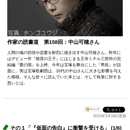
作家の読書道 第158回：中山可穂さん
人間の魂の彷徨や恋愛を鮮烈に描き出す中山可穂さん。昨年に
はデビュー作『猫背の王子』にはじまる王寺ミチル三部作の完
結編『愛の国』を上梓、今年は宝塚を舞台にした『男役』が話
題に。実は宝塚歌劇団は、10代の中山さんに大きな影響を与え
た模様。そんな折々に読んでいた本とは、そして執筆に対する
思いとは。
2015年3月18日更新
その１「『仮面の告白』に衝撃を受ける」 (1/6)