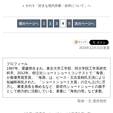
» その５「好きな現代作家・自作について」へ
前のページへ
1
2
3
4
5
次のページへ
2016年12月21日更新
プロフィール
1987年、愛媛県生まれ。東京大学工学部、同大学院工学系研究
科卒。2012年、樹立社ショートショートコンテストで「海酒」
が最優秀賞受賞。「海酒」は、ピース・又吉直樹氏主演により
短編映画化された。「ショートショート大賞」の立ち上げに尽
力し、審査員長を務めるなど、新世代ショートショートの旗手
として精力的に活動している。著書に『海色の壜』など多数。
取材・文:瀧井朝世