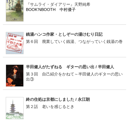
『サムライ・ダイアリー』天野純希
BOOK’NBOOTH 中村優子
銭湯ハンコ作家・としぞーの湯けむり日記
第６回 廃業していく銭湯、つながっていく銭湯の巻
半田健人がたずねる ギターの思い出 / 半田健人
第３回 自己紹介をかねて～半田健人のギターの思い
出③
終の住処は京都にしました / 永江朗
第２話 老いを感じるとき