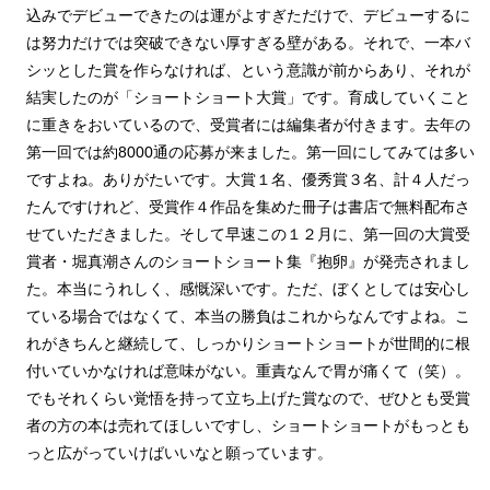
込みでデビューできたのは運がよすぎただけで、デビューするに
は努力だけでは突破できない厚すぎる壁がある。それで、一本バ
シッとした賞を作らなければ、という意識が前からあり、それが
結実したのが「ショートショート大賞」です。育成していくこと
に重きをおいているので、受賞者には編集者が付きます。去年の
第一回では約8000通の応募が来ました。第一回にしてみては多い
ですよね。ありがたいです。大賞１名、優秀賞３名、計４人だっ
たんですけれど、受賞作４作品を集めた冊子は書店で無料配布さ
せていただきました。そして早速この１２月に、第一回の大賞受
賞者・堀真潮さんのショートショート集『抱卵』が発売されまし
た。本当にうれしく、感慨深いです。ただ、ぼくとしては安心し
ている場合ではなくて、本当の勝負はこれからなんですよね。こ
れがきちんと継続して、しっかりショートショートが世間的に根
付いていかなければ意味がない。重責なんで胃が痛くて（笑）。
でもそれくらい覚悟を持って立ち上げた賞なので、ぜひとも受賞
者の方の本は売れてほしいですし、ショートショートがもっとも
っと広がっていけばいいなと願っています。