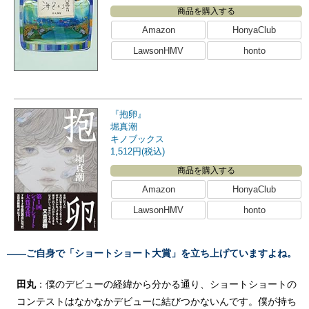
商品を購入する
Amazon
HonyaClub
LawsonHMV
honto
『抱卵』
堀真潮
キノブックス
1,512円(税込)
商品を購入する
Amazon
HonyaClub
LawsonHMV
honto
――ご自身で「ショートショート大賞」を立ち上げていますよね。
田丸
：僕のデビューの経緯から分かる通り、ショートショートの
コンテストはなかなかデビューに結びつかないんです。僕が持ち