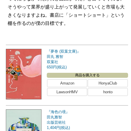
そうやって業界が盛り上がって発展していくと市場も大
きくなりますよね。書店に「ショートショート」という
棚を作るのが僕の目標です。
『夢巻 (双葉文庫)』
田丸 雅智
双葉社
650円(税込)
商品を購入する
Amazon
HonyaClub
LawsonHMV
honto
『海色の壜』
田丸雅智
出版芸術社
1,404円(税込)