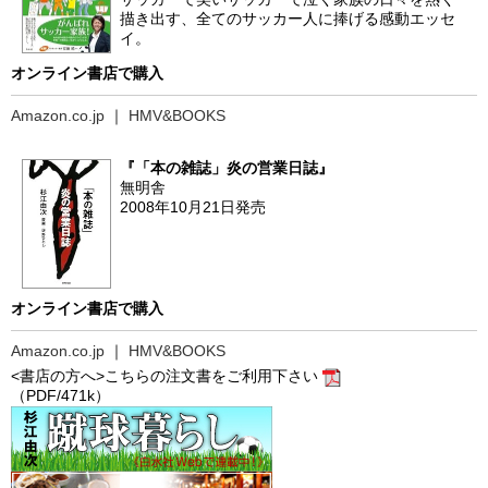
描き出す、全てのサッカー人に捧げる感動エッセ
イ。
オンライン書店で購入
Amazon.co.jp
｜
HMV&BOOKS
『「本の雑誌」炎の営業日誌』
無明舎
2008年10月21日発売
オンライン書店で購入
Amazon.co.jp
｜
HMV&BOOKS
<書店の方へ>こちらの注文書をご利用下さい
（PDF/471k）