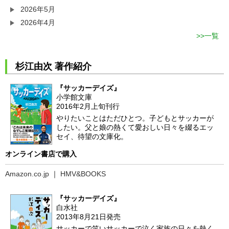
2026年5月
2026年4月
一覧
杉江由次 著作紹介
『サッカーデイズ』
小学館文庫
2016年2月上旬刊行
やりたいことはただひとつ。子どもとサッカーが
したい。父と娘の熱くて愛おしい日々を綴るエッ
セイ、待望の文庫化。
オンライン書店で購入
Amazon.co.jp
｜
HMV&BOOKS
『サッカーデイズ』
白水社
2013年8月21日発売
サッカーで笑いサッカーで泣く家族の日々を熱く