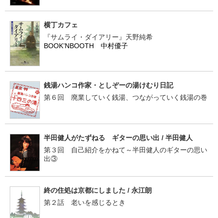
横丁カフェ
『サムライ・ダイアリー』天野純希
BOOK’NBOOTH 中村優子
銭湯ハンコ作家・としぞーの湯けむり日記
第６回 廃業していく銭湯、つながっていく銭湯の巻
半田健人がたずねる ギターの思い出 / 半田健人
第３回 自己紹介をかねて～半田健人のギターの思い
出③
終の住処は京都にしました / 永江朗
第２話 老いを感じるとき