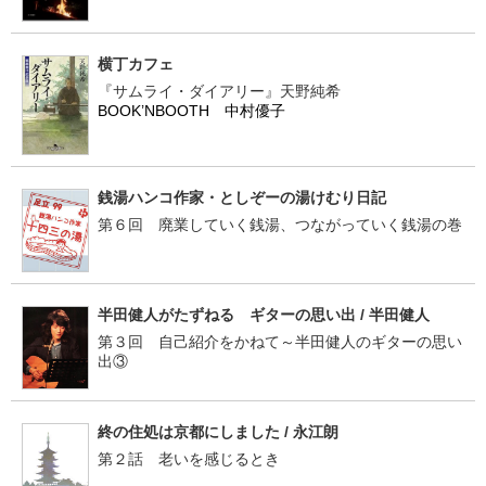
横丁カフェ
『サムライ・ダイアリー』天野純希
BOOK’NBOOTH 中村優子
銭湯ハンコ作家・としぞーの湯けむり日記
第６回 廃業していく銭湯、つながっていく銭湯の巻
半田健人がたずねる ギターの思い出 / 半田健人
第３回 自己紹介をかねて～半田健人のギターの思い
出③
終の住処は京都にしました / 永江朗
第２話 老いを感じるとき