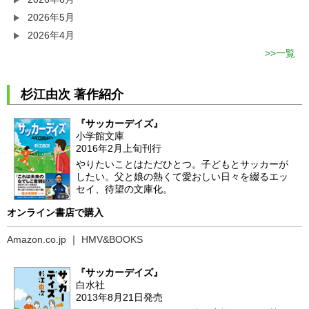
2026年5月
2026年4月
一覧
杉江由次 著作紹介
『サッカーデイズ』
小学館文庫
2016年2月上旬刊行
やりたいことはただひとつ。子どもとサッカーが
したい。父と娘の熱くて愛おしい日々を綴るエッ
セイ、待望の文庫化。
オンライン書店で購入
Amazon.co.jp
｜
HMV&BOOKS
『サッカーデイズ』
白水社
2013年8月21日発売