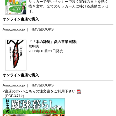
サッカーで笑いサッカーで泣く家族の日々を熱く
描き出す、全てのサッカー人に捧げる感動エッセ
イ。
オンライン書店で購入
Amazon.co.jp
｜
HMV&BOOKS
『「本の雑誌」炎の営業日誌』
無明舎
2008年10月21日発売
オンライン書店で購入
Amazon.co.jp
｜
HMV&BOOKS
<書店の方へ>こちらの注文書をご利用下さい
（PDF/471k）