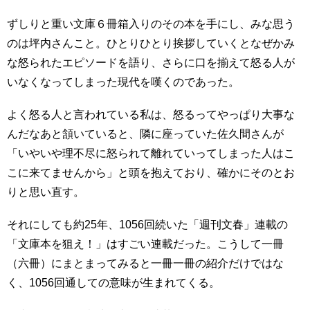
ずしりと重い文庫６冊箱入りのその本を手にし、みな思う
のは坪内さんこと。ひとりひとり挨拶していくとなぜかみ
な怒られたエピソードを語り、さらに口を揃えて怒る人が
いなくなってしまった現代を嘆くのであった。
よく怒る人と言われている私は、怒るってやっぱり大事な
んだなあと頷いていると、隣に座っていた佐久間さんが
「いやいや理不尽に怒られて離れていってしまった人はこ
こに来てませんから」と頭を抱えており、確かにそのとお
りと思い直す。
それにしても約25年、1056回続いた「週刊文春」連載の
「文庫本を狙え！」はすごい連載だった。こうして一冊
（六冊）にまとまってみると一冊一冊の紹介だけではな
く、1056回通しての意味が生まれてくる。