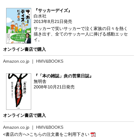
『サッカーデイズ』
白水社
2013年8月21日発売
サッカーで笑いサッカーで泣く家族の日々を熱く
描き出す、全てのサッカー人に捧げる感動エッセ
イ。
オンライン書店で購入
Amazon.co.jp
｜
HMV&BOOKS
『「本の雑誌」炎の営業日誌』
無明舎
2008年10月21日発売
オンライン書店で購入
Amazon.co.jp
｜
HMV&BOOKS
<書店の方へ>こちらの注文書をご利用下さい