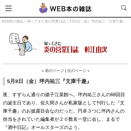
WEB本の雑誌
>
帰ってきた炎の営業日誌
> 5月8日（金）坪内祐三『文庫千趣』
帰ってきた炎の営業日誌
« 前のページ
|
次のページ »
5月8日（金）坪内祐三『文庫千趣』
夜、すずらん通りの揚子江菜館へ。坪内祐三さんの68回目
の誕生日であり、佐久間さんが私家版として刊行した『文
庫千趣』のお披露目会なのだった。円卓３つに坪内さんの
担当をされていた編集者が２０数名一堂に会し、まるで
『酒中日記』オールスターズのよう。