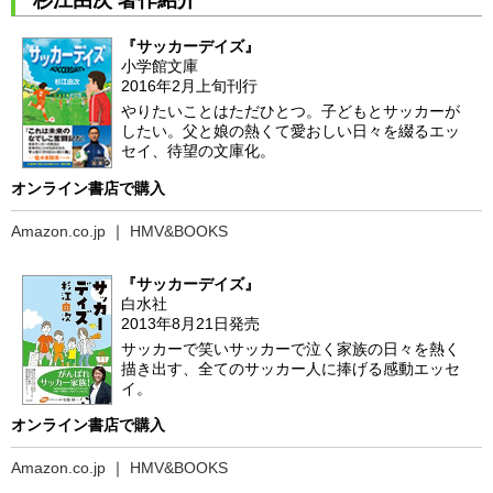
杉江由次 著作紹介
『サッカーデイズ』
小学館文庫
2016年2月上旬刊行
やりたいことはただひとつ。子どもとサッカーが
したい。父と娘の熱くて愛おしい日々を綴るエッ
セイ、待望の文庫化。
オンライン書店で購入
Amazon.co.jp
｜
HMV&BOOKS
『サッカーデイズ』
白水社
2013年8月21日発売
サッカーで笑いサッカーで泣く家族の日々を熱く
描き出す、全てのサッカー人に捧げる感動エッセ
イ。
オンライン書店で購入
Amazon.co.jp
｜
HMV&BOOKS