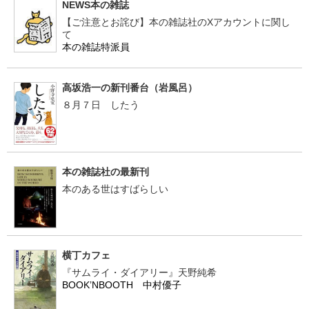
NEWS本の雑誌
【ご注意とお詫び】本の雑誌社のXアカウントに関し
て
本の雑誌特派員
高坂浩一の新刊番台（岩風呂）
８月７日 したう
本の雑誌社の最新刊
本のある世はすばらしい
横丁カフェ
『サムライ・ダイアリー』天野純希
BOOK’NBOOTH 中村優子