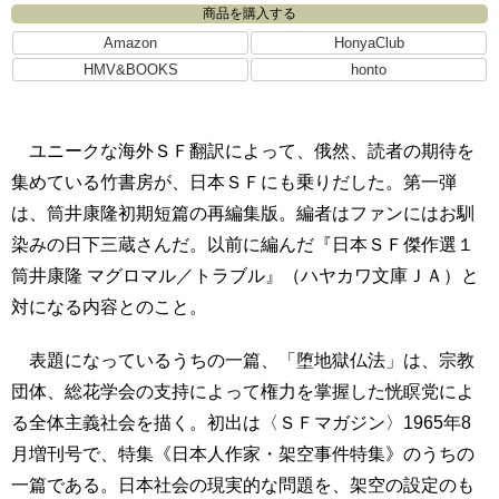
商品を購入する
Amazon
HonyaClub
HMV&BOOKS
honto
ユニークな海外ＳＦ翻訳によって、俄然、読者の期待を
集めている竹書房が、日本ＳＦにも乗りだした。第一弾
は、筒井康隆初期短篇の再編集版。編者はファンにはお馴
染みの日下三蔵さんだ。以前に編んだ『日本ＳＦ傑作選１
筒井康隆 マグロマル／トラブル』（ハヤカワ文庫ＪＡ）と
対になる内容とのこと。
表題になっているうちの一篇、「堕地獄仏法」は、宗教
団体、総花学会の支持によって権力を掌握した恍瞑党によ
る全体主義社会を描く。初出は〈ＳＦマガジン〉1965年8
月増刊号で、特集《日本人作家・架空事件特集》のうちの
一篇である。日本社会の現実的な問題を、架空の設定のも