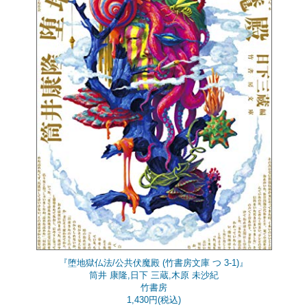
『堕地獄仏法/公共伏魔殿 (竹書房文庫 つ 3-1)』
筒井 康隆,日下 三蔵,木原 未沙紀
竹書房
1,430円(税込)