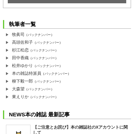
執筆者一覧
牧眞司
（
バックナンバー
）
高頭佐和子
（
バックナンバー
）
杉江松恋
（
バックナンバー
）
田中香織
（
バックナンバー
）
松井ゆかり
（
バックナンバー
）
本の雑誌特派員
（
バックナンバー
）
柳下毅一郎
（
バックナンバー
）
大森望
（
バックナンバー
）
東えりか
（
バックナンバー
）
NEWS本の雑誌 最新記事
【ご注意とお詫び】本の雑誌社のXアカウントに関
して