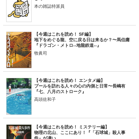
本の雑誌特派員
【今週はこれを読め！ SF編】
地下をめぐる龍、空に戻る日は来るか？〜馬伯庸
『ドラゴン・メトロ--地龍鉄道--』
牧眞司
【今週はこれを読め！ エンタメ編】
プールを訪れる人々の心の内側と日常〜長嶋有
『七、八月のストローク』
高頭佐和子
【今週はこれを読め！ ミステリー編】
物理の北山、ここにあり！『「石球城」殺人事
件』が凄い