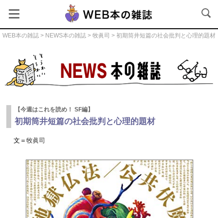
WEB本の雑誌
>
NEWS本の雑誌
>
牧眞司
> 初期筒井短篇の社会批判と心理的題材
NEWS本の雑誌
【今週はこれを読め！ SF編】
初期筒井短篇の社会批判と心理的題材
文＝
牧眞司