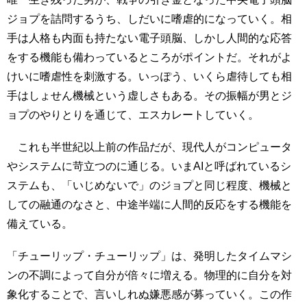
ジョプを詰問するうち、しだいに嗜虐的になっていく。相
手は人格も内面も持たない電子頭脳、しかし人間的な応答
をする機能も備わっているところがポイントだ。それがよ
けいに嗜虐性を刺激する。いっぽう、いくら虐待しても相
手はしょせん機械という虚しさもある。その振幅が男とジ
ョプのやりとりを通じて、エスカレートしていく。
これも半世紀以上前の作品だが、現代人がコンピュータ
やシステムに苛立つのに通じる。いまAIと呼ばれているシ
ステムも、「いじめないで」のジョプと同じ程度、機械と
しての融通のなさと、中途半端に人間的反応をする機能を
備えている。
「チューリップ・チューリップ」は、発明したタイムマシ
ンの不調によって自分が倍々に増える。物理的に自分を対
象化することで、言いしれぬ嫌悪感が募っていく。この作