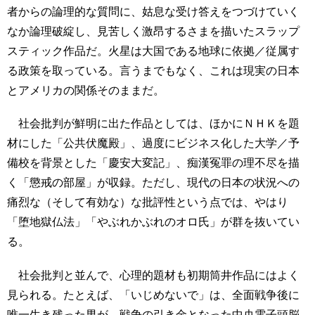
者からの論理的な質問に、姑息な受け答えをつづけていく
なか論理破綻し、見苦しく激昂するさまを描いたスラップ
スティック作品だ。火星は大国である地球に依拠／従属す
る政策を取っている。言うまでもなく、これは現実の日本
とアメリカの関係そのままだ。
社会批判が鮮明に出た作品としては、ほかにＮＨＫを題
材にした「公共伏魔殿」、過度にビジネス化した大学／予
備校を背景とした「慶安大変記」、痴漢冤罪の理不尽を描
く「懲戒の部屋」が収録。ただし、現代の日本の状況への
痛烈な（そして有効な）な批評性という点では、やはり
「堕地獄仏法」「やぶれかぶれのオロ氏」が群を抜いてい
る。
社会批判と並んで、心理的題材も初期筒井作品にはよく
見られる。たとえば、「いじめないで」は、全面戦争後に
唯一生き残った男が、戦争の引き金となった中央電子頭脳