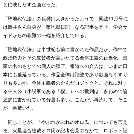
とに映しだす企画だった。
「堕地獄仏法」の反響は大きかったようで、同誌11月号に
は筒井さん自身が「堕地獄日記」なる記事を寄せ、学会サ
イドからの非難の一端を紹介している。
「堕地獄仏法」は半世紀も前に書かれた作品だが、作中で
政治権力とその翼賛者が言いたてる全体主義の正当化、国
家の名のもとでの個人の弾圧、報道への介入は、いまの日
本にも蔓延っている。作品全体は諧謔であり戯画なくすぐ
りも多いが、全体主義者の歪んだロジックと、それに対す
る主人公（小説家である「僕」）への批判は、きわめて論
述的に書かれていて分量も多い。こんかい再読して、そこ
が一番驚いた。
同じことが、「やぶれかぶれのオロ氏」についても言え
る。火星連合総裁オロ氏が記者会見のなかで、ロボット記