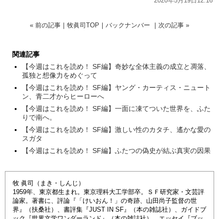
2020年5月19日12:16
« 前の記事
｜
牧眞司TOP
｜
バックナンバー
｜
次の記事 »
関連記事
【今週はこれを読め！ SF編】奇妙な全体主義の成立と凋落、
孤独と想像力をめぐって
【今週はこれを読め！ SF編】ヤング・カーティス・ニュート
ン、青二才からヒーローへ
【今週はこれを読め！ SF編】一面に凍てついた世界を、ふた
りで南へ。
【今週はこれを読め！ SF編】激しい性のカタチ、遙かな愛の
スガタ
【今週はこれを読め！ SF編】ふたつの偽史が結ぶ真実の因果
牧 眞司（まき・しんじ）
1959年、東京都生まれ。東京理科大工学部卒。ＳＦ研究家・文芸評
論家。著書に、評論『「けいおん！」の奇跡、山田尚子監督の世
界』（扶桑社）、書評集『JUST IN SF』（本の雑誌社）、ガイドブ
ック『世界文学ワンダーランド』（本の雑誌社）、エッセイ『ブッ