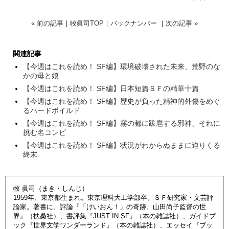
« 前の記事
｜
牧眞司TOP
｜
バックナンバー
｜
次の記事 »
関連記事
【今週はこれを読め！ SF編】環境破壊された未来、荒野のな
かの母と娘
【今週はこれを読め！ SF編】日本短篇ＳＦの精華十篇
【今週はこれを読め！ SF編】歴史が負った精神的外傷をめぐ
るハードボイルド
【今週はこれを読め！ SF編】霧の都に跋扈する邪神、それに
挑む名コンビ
【今週はこれを読め！ SF編】状況がわからぬままに迫りくる
終末
牧 眞司（まき・しんじ）
1959年、東京都生まれ。東京理科大工学部卒。ＳＦ研究家・文芸評
論家。著書に、評論『「けいおん！」の奇跡、山田尚子監督の世
界』（扶桑社）、書評集『JUST IN SF』（本の雑誌社）、ガイドブ
ック『世界文学ワンダーランド』（本の雑誌社）、エッセイ『ブッ