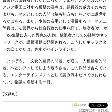
告業界の出身者としたところだ。つまり、アメリカのパン
アジア帝国に対する反撃の要点は、超兵器の威力そのもの
よりも、マスとしての人間（敵も味方も）をいかに誘導す
るかにある。また、少佐の右手として活躍するトーマス二
等兵は、法曹界から社会行政の仕事を経て、放浪者(ホーボ
ー)の生活に入った異色の人物。放浪者としての経験やネッ
トワークが、諜報活動に発揮される。こうしたキャラクタ
ーの立てかたは、さすがハインラインだ。
いっぽう、「文化的差異の問題」が逆に「人種差別的問
題」へとシフトしてしまう危うさも、この作品は含んでい
る。エンターテインメントとして読み流すだけではおわら
ない、物議を喚起する一冊。
(牧眞司）
2022年10月4日17:01