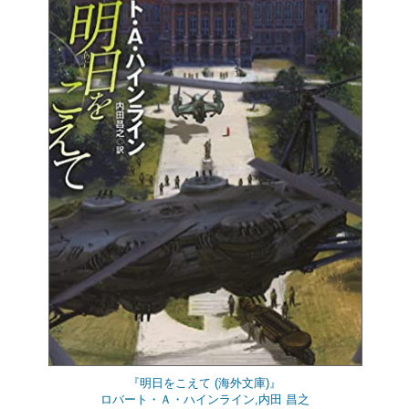
『明日をこえて (海外文庫)』
ロバート・Ａ・ハインライン,内田 昌之