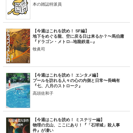
本の雑誌特派員
【今週はこれを読め！ SF編】
地下をめぐる龍、空に戻る日は来るか？〜馬伯庸
『ドラゴン・メトロ--地龍鉄道--』
牧眞司
【今週はこれを読め！ エンタメ編】
プールを訪れる人々の心の内側と日常〜長嶋有
『七、八月のストローク』
高頭佐和子
【今週はこれを読め！ ミステリー編】
物理の北山、ここにあり！『「石球城」殺人事
件』が凄い