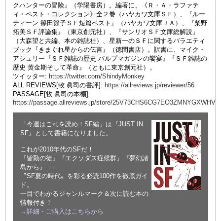
クハンターの冒険』（学陽書房）。編著に、《Ｒ・Ａ・ラファテ
ィ・ベスト・コレクション》全２巻（ハヤカワ文庫ＳＦ）、『ルー
ティーン 篠田節子ＳＦ短篇ベスト』（ハヤカワ文庫ＪＡ）、『柴野
拓美ＳＦ評論集』（東京創元社）、『サンリオＳＦ文庫総解説』
（大森望と共編、本の雑誌社）、星新一のＳＦに関するバラエティ
ブック『きまぐれ星からの伝言』（徳間書店）。訳書に、マイク・
アシュリー『ＳＦ雑誌の歴史 パルプマガジンの饗宴』『ＳＦ雑誌の
歴史 黄金期そして革命』（ともに東京創元社）。
ツイッター:
https://twitter.com/ShindyMonkey
ALL REVIEWS[牧 眞司の書評]:
https://allreviews.jp/reviewer/56
PASSAGE[牧 眞司の本棚]:
https://passage.allreviews.jp/store/25V73CHS6CG7EO3ZMNYGXWHV
「今週はこれを読め！SF編」は『JUST IN
SF』として書籍になりました。
これが2010年代のSFだ！
『皆勤の徒』『エクソダス症候群』『夢幻諸
島から』……
〝SF夏の時代〟を彩る必読100作を徹底ガイ
ド。
一目でわかるジャンルマーク＆次に読む本の
情報付き！
→詳細・ご購入はこちらから