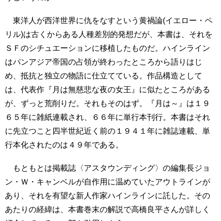
東洋人が西洋世界に仇をなすという黄禍論(イエロー・ペ
リル)は古くからある人種差別的発想だが、本書は、それを
ＳＦのシチュエーションに移植したものだ。ハインライン
はパンアジア帝国の占領が終わったところから語りはじ
め、抵抗と独立の物語に仕立てている。作品構造として
は、代表作『月は無慈悲な夜の女王』に似たところがある
が、ずっと荒削りだ。それもそのはず。『月は～』は１９
６５年に雑紙連載され、６６年に単行本刊行。本書はそれ
に先立つこと四半世紀近く前の１９４１年に雑誌連載、単
行本化されたのは４９年である。
もともとは掲載誌〈アスタウンディング〉の編集長ジョ
ン・Ｗ・キャンベルが自作用に温めていたアウトラインが
あり、それを有望な新人作家ハインラインに託した。その
あたりの経緯は、本書巻末の解説で高橋良平さんが詳しく