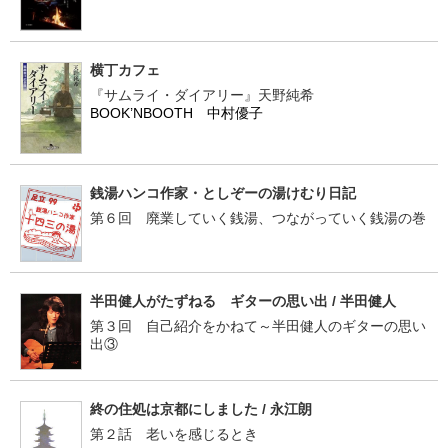
横丁カフェ
『サムライ・ダイアリー』天野純希
BOOK’NBOOTH 中村優子
銭湯ハンコ作家・としぞーの湯けむり日記
第６回 廃業していく銭湯、つながっていく銭湯の巻
半田健人がたずねる ギターの思い出 / 半田健人
第３回 自己紹介をかねて～半田健人のギターの思い
出③
終の住処は京都にしました / 永江朗
第２話 老いを感じるとき