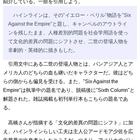
紹介している。一部を引用しよう。
ハインラインは、その"イエロー・ペリル"物語を"Six
Against the Empire"と題し、キャンベルのアウトライ
ンを残したまま、人種差別的問題を社会学用語を使っ
て文化的差異の問題にシフトさせ、二世の登場人物を
非劇的・英雄的に描きもした。
引用文中にある二世の登場人物とは、パンアジア人とア
メリカ人のどちらの血も継いだキャラクターだ。彼はどち
らの側からも偏見を受ける。また、"Six Against the
Empire"は執筆中の題名であり、脱稿後に"Sixth Column"と
解題された。雑誌掲載も初刊単行本もこちらの題名であ
る。
高橋さんが指摘する「文化的差異の問題にシフト」に加
え、ハインラインらしい工夫は主人公アードモア少佐を広