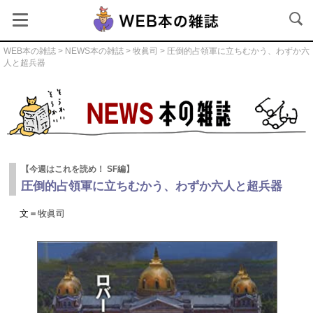
WEB本の雑誌
>
NEWS本の雑誌
>
牧眞司
> 圧倒的占領軍に立ちむかう、わずか六
人と超兵器
NEWS本の雑誌
【今週はこれを読め！ SF編】
圧倒的占領軍に立ちむかう、わずか六人と超兵器
文＝
牧眞司