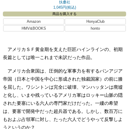
扶桑社
1,045円(税込)
商品を購入する
Amazon
HonyaClub
HMV&BOOKS
honto
アメリカＳＦ黄金期を支えた巨匠ハインラインの、初期
長篇としては唯一これまで未訳だった作品。
アメリカ合衆国は、圧倒的な軍事力を有するパンアジア
帝国（日本と中国を中心に形成された独裁国家）の前に膝
を屈した。ワシントンは完全に破壊、マンハッタンは廃墟
と化し、いまや残っているアメリカ軍はロッキー山脈の隠
された要塞にいる六人の専門家だけだった。一縷の希望
は、要塞で開発中だった超兵器である。しかし、数百万に
もおよぶ占領軍に対し、たった六人でどうやって反撃しよ
うというのか？