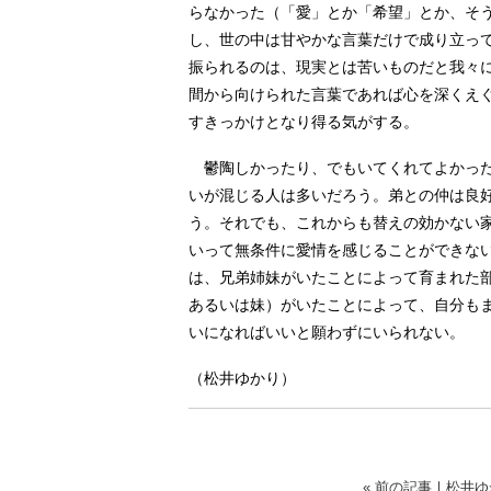
らなかった（「愛」とか「希望」とか、そ
し、世の中は甘やかな言葉だけで成り立っ
振られるのは、現実とは苦いものだと我々
間から向けられた言葉であれば心を深くえ
すきっかけとなり得る気がする。
鬱陶しかったり、でもいてくれてよかった
いが混じる人は多いだろう。弟との仲は良
う。それでも、これからも替えの効かない
いって無条件に愛情を感じることができな
は、兄弟姉妹がいたことによって育まれた
あるいは妹）がいたことによって、自分も
いになればいいと願わずにいられない。
（松井ゆかり）
« 前の記事
｜
松井ゆ