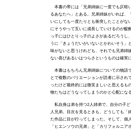
本書の帯には「兄弟姉妹に一度でも仄暗い
るあなたへ」とある。兄弟姉妹がいれば、
いにしても一度たりとも衝突したことがな
にそうやって互いに成長していけるのが醍
っ子にはひとりっ子のよさがあるだろうし
うに「きょうだいがいないとかわいそう」
味がないと思うけれども、それでも兄弟姉
ない喜びあるいはつらさというものは確実
本書はもちろん兄弟姉妹についての物語で
とで複数のバリエーションが読者に示され
ったけど最終的には微笑ましいと思えるも
物たちはどうなってしまうのかと心配にな
私自身は弟を持つ2人姉弟で、自分の子ど
人兄弟。目次を見るときも、どうしても「
た作品に目が行ってしまった。そして、個
「ヒエンソウの兄弟」と「カリフォルニア