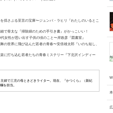
心を揺さぶる至言の宝庫〜ジュンパ・ラヒリ『わたしのいるとこ
繊細で骨太な『掃除婦のための手引き書』がかっこいい！
50代女性が思い出す子供の頃のこと〜岸政彦『図書室』
日舞の世界に飛び込んだ若者の青春〜安倍雄太郎『いのち短し、
音楽に打ち込む若者たちの青春ミステリー『下北沢インディー
W
卒。主婦で三児の母ときどきライター。現在、『かつくら』（新紀
欄を担当。
本
広