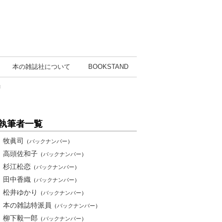
本の雑誌社
について
BOOK
STAND
』
執筆者一覧
牧眞司
（
バックナンバー
）
高頭佐和子
（
バックナンバー
）
杉江松恋
（
バックナンバー
）
田中香織
（
バックナンバー
）
松井ゆかり
（
バックナンバー
）
本の雑誌特派員
（
バックナンバー
）
柳下毅一郎
（
バックナンバー
）