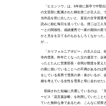
「ヒエンソウ」は、6年前に新卒で中堅出
の文芸部に配属された桐生啓二が主人公。
当作品を世に出したいと、直近の文学賞選
読みに励む毎日を送っている。啓二は三人
一との関係性。成績優秀で一家の期待の星
かと兄をを立てるのもおもしろくなかった
が...。
「カリフォルニアポピー」の主人公は、祖
寺内雪美。昨年亡くなった父の遺言で、企
ったとたんに営業部長・谷岡が態度を変え
の座に就いていることへの不満があるのは
をしている長男で雪美の弟・泉がいるが、
婚を考えている女性を雪美と母に会わせたいと
収録された短編に共通しているのは、「兄
ービス「花言葉診断」を利用していたこと
ていた無粋な身であるため、こんなに切実