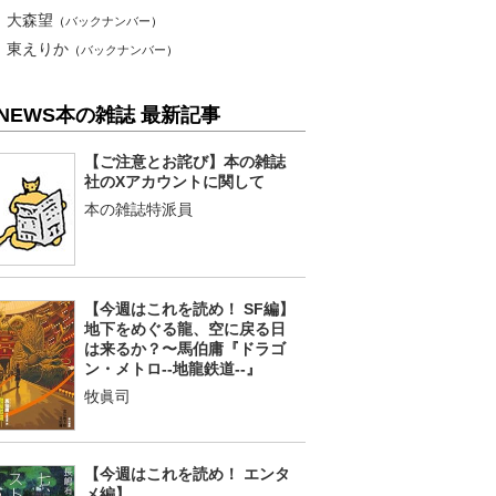
大森望
（
バックナンバー
）
東えりか
（
バックナンバー
）
NEWS本の雑誌 最新記事
【ご注意とお詫び】本の雑誌
社のXアカウントに関して
本の雑誌特派員
【今週はこれを読め！ SF編】
地下をめぐる龍、空に戻る日
は来るか？〜馬伯庸『ドラゴ
ン・メトロ--地龍鉄道--』
牧眞司
【今週はこれを読め！ エンタ
メ編】