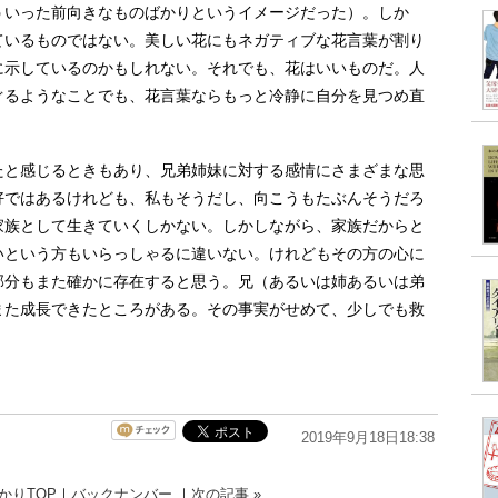
ういった前向きなものばかりというイメージだった）。しか
ているものではない。美しい花にもネガティブな花言葉が割り
に示しているのかもしれない。それでも、花はいいものだ。人
ぐるようなことでも、花言葉ならもっと冷静に自分を見つめ直
と感じるときもあり、兄弟姉妹に対する感情にさまざまな思
好ではあるけれども、私もそうだし、向こうもたぶんそうだろ
家族として生きていくしかない。しかしながら、家族だからと
いという方もいらっしゃるに違いない。けれどもその方の心に
部分もまた確かに存在すると思う。兄（あるいは姉あるいは弟
また成長できたところがある。その事実がせめて、少しでも救
2019年9月18日18:38
かりTOP
｜
バックナンバー
｜
次の記事 »