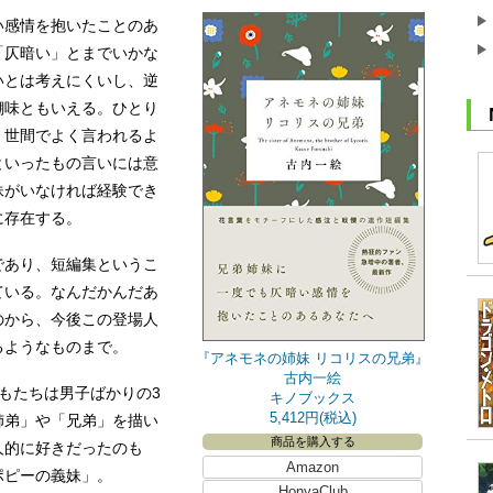
感情を抱いたことのあ
「仄暗い」とまでいかな
いとは考えにくいし、逆
醐味ともいえる。ひとり
、世間でよく言われるよ
といったもの言いには意
妹がいなければ経験でき
に存在する。
あり、短編集というこ
ている。なんだかんだあ
のから、今後この登場人
るようなものまで。
『アネモネの姉妹 リコリスの兄弟』
古内一絵
もたちは男子ばかりの3
キノブックス
5,412円(税込)
姉弟」や「兄弟」を描い
商品を購入する
人的に好きだったのも
Amazon
ポピーの義妹」。
HonyaClub