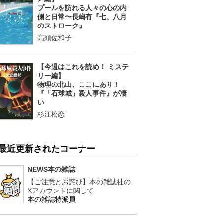
プールを訪れる人々の心の内
側と日常〜長嶋有『七、八月
のストローク』
高頭佐和子
【今週はこれを読め！ ミステ
リー編】
物理の北山、ここにあり！
『「石球城」殺人事件』が凄
い
杉江松恋
最近更新されたコーナー
NEWS本の雑誌
【ご注意とお詫び】本の雑誌社の
Xアカウントに関して
本の雑誌特派員