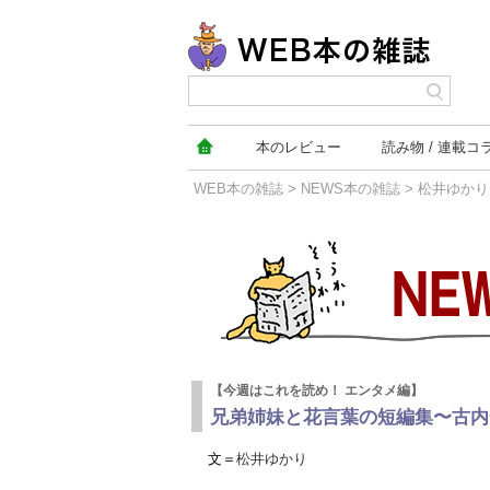
本の
レビュー
読み物
連載コ
WEB本の雑誌
>
NEWS本の雑誌
>
松井ゆかり
NEWS本の雑誌
【今週はこれを読め！ エンタメ編】
兄弟姉妹と花言葉の短編集〜古内
文＝
松井ゆかり