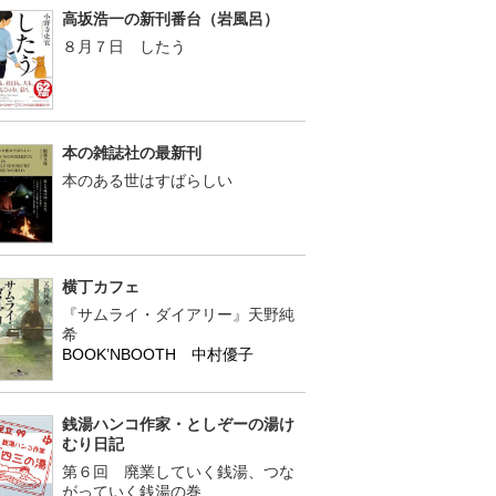
高坂浩一の新刊番台（岩風呂）
８月７日 したう
本の雑誌社の最新刊
本のある世はすばらしい
横丁カフェ
『サムライ・ダイアリー』天野純
希
BOOK’NBOOTH 中村優子
銭湯ハンコ作家・としぞーの湯け
むり日記
第６回 廃業していく銭湯、つな
がっていく銭湯の巻