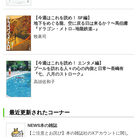
【今週はこれを読め！ SF編】
地下をめぐる龍、空に戻る日は来るか？〜馬伯庸
『ドラゴン・メトロ--地龍鉄道--』
牧眞司
【今週はこれを読め！ エンタメ編】
プールを訪れる人々の心の内側と日常〜長嶋有
『七、八月のストローク』
高頭佐和子
最近更新されたコーナー
NEWS本の雑誌
【ご注意とお詫び】本の雑誌社のXアカウントに関し