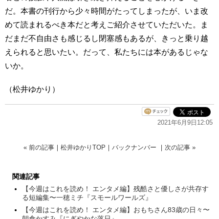
だ。本書の刊行から少々時間がたってしまったが、いま改
めて読まれるべき本だと考えご紹介させていただいた。ま
だまだ不自由さも感じるし閉塞感もあるが、きっと乗り越
えられると思いたい。だって、私たちには本があるじゃな
いか。
（松井ゆかり）
2021年6月9日12:05
« 前の記事
｜
松井ゆかりTOP
｜
バックナンバー
｜
次の記事 »
関連記事
【今週はこれを読め！ エンタメ編】残酷さと優しさが共存す
る短編集〜一穂ミチ『スモールワールズ』
【今週はこれを読め！ エンタメ編】おもちさん83歳の日々〜
朝倉かすみ『にぎやかな落日』