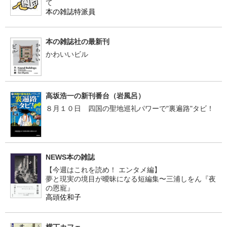
て
本の雑誌特派員
本の雑誌社の最新刊
かわいいビル
高坂浩一の新刊番台（岩風呂）
８月１０日 四国の聖地巡礼パワーで"裏遍路"タビ！
NEWS本の雑誌
【今週はこれを読め！ エンタメ編】
夢と現実の境目が曖昧になる短編集〜三浦しをん『夜
の恩寵』
高頭佐和子