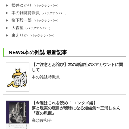
松井ゆかり
（
バックナンバー
）
本の雑誌特派員
（
バックナンバー
）
柳下毅一郎
（
バックナンバー
）
大森望
（
バックナンバー
）
東えりか
（
バックナンバー
）
NEWS本の雑誌 最新記事
【ご注意とお詫び】本の雑誌社のXアカウントに関
して
本の雑誌特派員
【今週はこれを読め！ エンタメ編】
夢と現実の境目が曖昧になる短編集〜三浦しをん
『夜の恩寵』
高頭佐和子