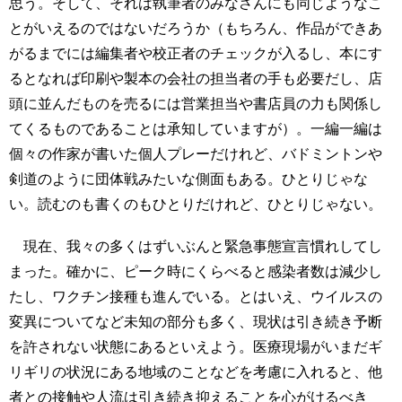
思う。そして、それは執筆者のみなさんにも同じようなこ
とがいえるのではないだろうか（もちろん、作品ができあ
がるまでには編集者や校正者のチェックが入るし、本にす
るとなれば印刷や製本の会社の担当者の手も必要だし、店
頭に並んだものを売るには営業担当や書店員の力も関係し
てくるものであることは承知していますが）。一編一編は
個々の作家が書いた個人プレーだけれど、バドミントンや
剣道のように団体戦みたいな側面もある。ひとりじゃな
い。読むのも書くのもひとりだけれど、ひとりじゃない。
現在、我々の多くはずいぶんと緊急事態宣言慣れしてし
まった。確かに、ピーク時にくらべると感染者数は減少し
たし、ワクチン接種も進んでいる。とはいえ、ウイルスの
変異についてなど未知の部分も多く、現状は引き続き予断
を許されない状態にあるといえよう。医療現場がいまだギ
リギリの状況にある地域のことなどを考慮に入れると、他
者との接触や人流は引き続き抑えることを心がけるべき