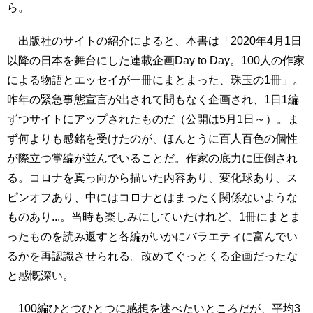
ら。
出版社のサイトの紹介によると、本書は「2020年4月1日
以降の日本を舞台にした連載企画Day to Day。100人の作家
による物語とエッセイが一冊にまとまった、珠玉の1冊」。
昨年の緊急事態宣言が出されて間もなく企画され、1日1編
ずつサイトにアップされたものだ（公開は5月1日～）。ま
ず何よりも感銘を受けたのが、ほんとうに百人百色の個性
が際立つ掌編が並んでいることだ。作家の底力に圧倒され
る。コロナを真っ向から描いた内容あり、変化球あり、ス
ピンオフあり、中にはコロナとはまったく関係ないような
ものあり...。当時も楽しみにしていたけれど、1冊にまとま
ったものを読み返すと各編がいかにバラエティに富んでい
るかを再認識させられる。改めてぐっとくる企画だったな
と感慨深い。
100編ひとつひとつに感想を述べたいところだが、平均3