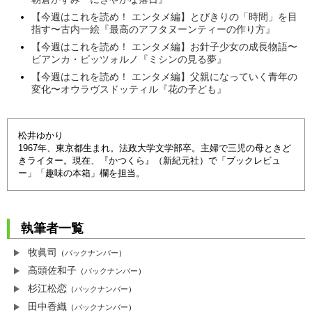
【今週はこれを読め！ エンタメ編】とびきりの「時間」を目
指す〜古内一絵『最高のアフタヌーンティーの作り方』
【今週はこれを読め！ エンタメ編】お針子少女の成長物語〜
ビアンカ・ピッツォルノ『ミシンの見る夢』
【今週はこれを読め！ エンタメ編】父親になっていく青年の
変化〜オウラヴスドッティル『花の子ども』
松井ゆかり
1967年、東京都生まれ。法政大学文学部卒。主婦で三児の母ときど
きライター。現在、『かつくら』（新紀元社）で「ブックレビュ
ー」「趣味の本箱」欄を担当。
執筆者一覧
牧眞司
（
バックナンバー
）
高頭佐和子
（
バックナンバー
）
杉江松恋
（
バックナンバー
）
田中香織
（
バックナンバー
）