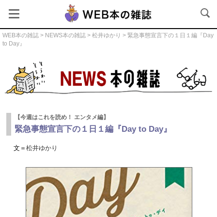
WEB本の雑誌
>
NEWS本の雑誌
>
松井ゆかり
> 緊急事態宣言下の１日１編『Day
to Day』
NEWS本の雑誌
【今週はこれを読め！ エンタメ編】
緊急事態宣言下の１日１編『Day to Day』
文＝
松井ゆかり