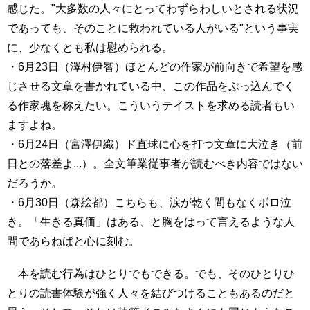
感じた。"大多数の人々にとってわずらわしいとされる状況
であっても、そのことに救われている人がいる"という事実
に、少なくとも私は慰められる。
・6月23日（澤村伊智）ほとんどの作家が前向きで希望を感
じさせる文章を書かれている中、この作品をぶっ込んでく
る作家魂を称えたい。こういうテイストを求める読者もい
ますよね。
・6月24日（宮澤伊織）ド直球に心を打つ文章に大泣き（前
日との落差よ...）。全文筆業従事者が読むべき内容ではない
だろうか。
・6月30日（森絵都）こちらも、涙が乾く間もなくボロ泣
き。「生きる真価」はある、と胸をはって言えるような人
間であらねばと心に刻む。
本を読む行為はひとりでもできる。でも、そのひとりひ
とりの読書体験が強く人々を結びつけることもあるのだと