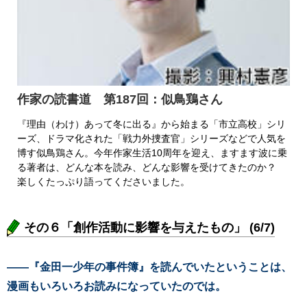
作家の読書道 第187回：似鳥鶏さん
『理由（わけ）あって冬に出る』から始まる「市立高校」シリ
ーズ、ドラマ化された「戦力外捜査官」シリーズなどで人気を
博す似鳥鶏さん。今年作家生活10周年を迎え、ますます波に乗
る著者は、どんな本を読み、どんな影響を受けてきたのか？
楽しくたっぷり語ってくださいました。
その６「創作活動に影響を与えたもの」 (6/7)
――『金田一少年の事件簿』を読んでいたということは、
漫画もいろいろお読みになっていたのでは。