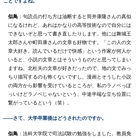
ことですよね。
似鳥
：句読点の打ち方は油断すると筒井康隆さんの真似
になるけれど、あれはかなりの高等技術なので自分には
できないぞと思って書き直したりします。他には舞城王
太郎さんや町田康さんの文章も好物です。「この人の文
章大好き。読んでいるだけで快感」という作家が何人か
いると、小説の文章とはそういうものだと思ってしまい
ますね。北杜夫の文章が好きだったので、地の文でみっ
ちり描写するのも怖くないですし。漫画とそうした小説
の両方から影響を受けているところが、私のラノベっぽ
っいけどラノベじゃないという、中途半端な立ち位置に
繋がっているという（笑）。
――さて、大学卒業後はどうされたのですか。
似鳥
：法科大学院で司法試験の勉強をしました。教員免