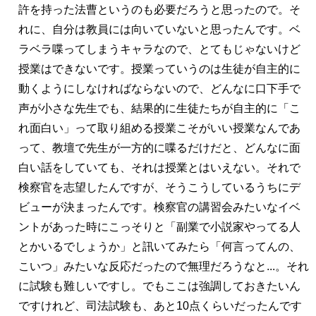
許を持った法曹というのも必要だろうと思ったので。そ
れに、自分は教員には向いていないと思ったんです。ベ
ラベラ喋ってしまうキャラなので、とてもじゃないけど
授業はできないです。授業っていうのは生徒が自主的に
動くようにしなければならないので、どんなに口下手で
声が小さな先生でも、結果的に生徒たちが自主的に「こ
れ面白い」って取り組める授業こそがいい授業なんであ
って、教壇で先生が一方的に喋るだけだと、どんなに面
白い話をしていても、それは授業とはいえない。それで
検察官を志望したんですが、そうこうしているうちにデ
ビューが決まったんです。検察官の講習会みたいなイベ
ントがあった時にこっそりと「副業で小説家やってる人
とかいるでしょうか」と訊いてみたら「何言ってんの、
こいつ」みたいな反応だったので無理だろうなと...。それ
に試験も難しいですし。でもここは強調しておきたいん
ですけれど、司法試験も、あと10点くらいだったんです