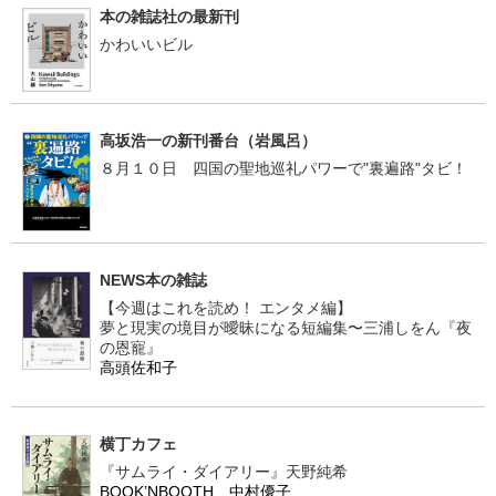
本の雑誌社の最新刊
かわいいビル
高坂浩一の新刊番台（岩風呂）
８月１０日 四国の聖地巡礼パワーで"裏遍路"タビ！
NEWS本の雑誌
【今週はこれを読め！ エンタメ編】
夢と現実の境目が曖昧になる短編集〜三浦しをん『夜
の恩寵』
高頭佐和子
横丁カフェ
『サムライ・ダイアリー』天野純希
BOOK’NBOOTH 中村優子