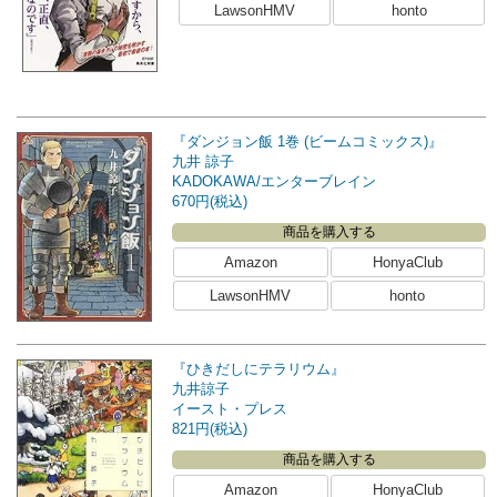
LawsonHMV
honto
『ダンジョン飯 1巻 (ビームコミックス)』
九井 諒子
KADOKAWA/エンターブレイン
670円(税込)
商品を購入する
Amazon
HonyaClub
LawsonHMV
honto
『ひきだしにテラリウム』
九井諒子
イースト・プレス
821円(税込)
商品を購入する
Amazon
HonyaClub