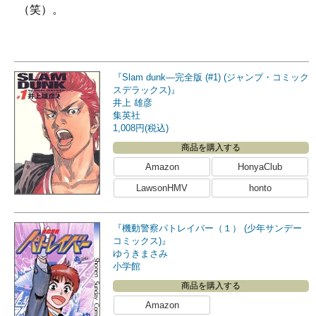
（笑）。
『Slam dunk―完全版 (#1) (ジャンプ・コミック
スデラックス)』
井上 雄彦
集英社
1,008円(税込)
商品を購入する
Amazon
HonyaClub
LawsonHMV
honto
『機動警察パトレイバー（１） (少年サンデー
コミックス)』
ゆうきまさみ
小学館
商品を購入する
Amazon