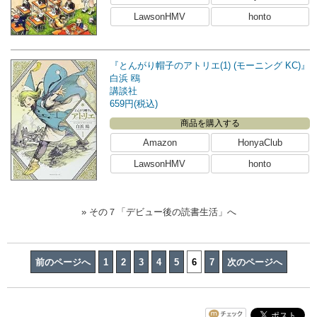
LawsonHMV
honto
『とんがり帽子のアトリエ(1) (モーニング KC)』
白浜 鴎
講談社
659円(税込)
商品を購入する
Amazon
HonyaClub
LawsonHMV
honto
» その７「デビュー後の読書生活」へ
前のページへ
1
2
3
4
5
6
7
次のページへ