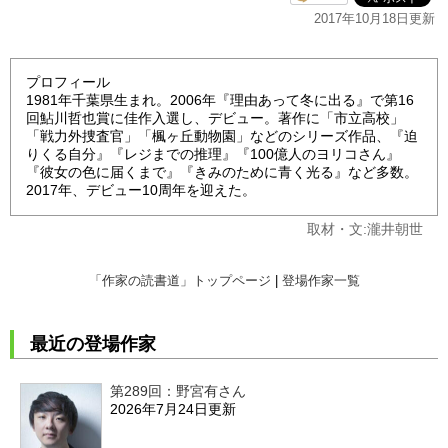
2017年10月18日更新
プロフィール
1981年千葉県生まれ。2006年『理由あって冬に出る』で第16
回鮎川哲也賞に佳作入選し、デビュー。著作に「市立高校」
「戦力外捜査官」「楓ヶ丘動物園」などのシリーズ作品、『迫
りくる自分』『レジまでの推理』『100億人のヨリコさん』
『彼女の色に届くまで』『きみのために青く光る』など多数。
2017年、デビュー10周年を迎えた。
取材・文:瀧井朝世
「作家の読書道」トップページ
|
登場作家一覧
最近の登場作家
第289回：野宮有さん
2026年7月24日更新