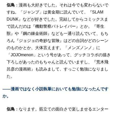
似鳥
：漫画も大好きでした。それは今でも変わらないで
すね。「ジャンプ」は黄金期に読んでいて、『SLAM
DUNK』などが好きでした。完結してからコミックスま
で読んだのは『機動警察パトレイバー』とか。『寄生
獣』や『鋼の錬金術師』なども一通り読んでいて、もち
ろん『ジョジョの奇妙な冒険』はどの台詞がどのシーン
のものかとか、大体言えます。「メンズノンノ」に
「JOJOmenon」という号があって、グッチコラボの描き
下ろしがあったのもちゃんと読んでいますし、『荒木飛
呂彦の漫画術』も読みまして、すっごく勉強になりまし
た。
――漫画ではなく小説執筆においても勉強になったんです
か。
似鳥
：なります。筋立ての面白さで楽しませるエンター