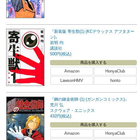
『新装版 寄生獣(1) (KCデラックス アフタヌー
ン)』
岩明 均
講談社
500円(税込)
商品を購入する
Amazon
HonyaClub
LawsonHMV
honto
『鋼の錬金術師 (1) (ガンガンコミックス)』
荒川 弘
スクウェア・エニックス
432円(税込)
商品を購入する
Amazon
HonyaClub