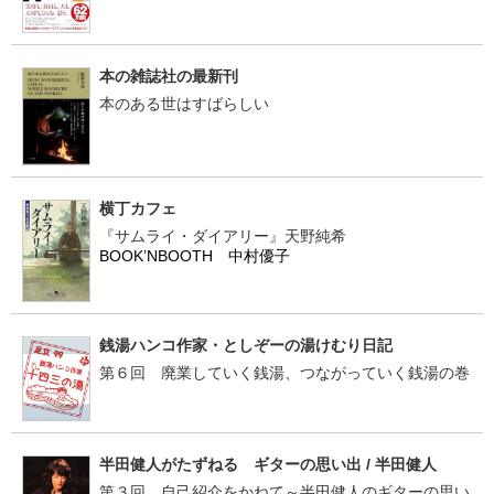
本の雑誌社の最新刊
本のある世はすばらしい
横丁カフェ
『サムライ・ダイアリー』天野純希
BOOK’NBOOTH 中村優子
銭湯ハンコ作家・としぞーの湯けむり日記
第６回 廃業していく銭湯、つながっていく銭湯の巻
半田健人がたずねる ギターの思い出 / 半田健人
第３回 自己紹介をかねて～半田健人のギターの思い