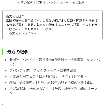
« 前の記事
｜
TOP
｜
バックナンバー
｜
次の記事 »
新文化とは？
出版界唯一の専門紙です。出版界の様ざまな話題・問題をとりあげ
る特集記事や、業界の動向をお伝えするニュース記事、ベストセラ
ーなどのデータも充実しています。
→新文化オンラインへ
最近の記事
新潮社、ハライチ・岩井氏の9月新刊で「帯総選挙」キャンペ
ーン
アバンティBC、ブックファーストに事業譲渡
人文系合同フェア「四六判宣言」、今年も7月開催へ
雑誌「短歌研究」5月号、約90年の歴史で初の重版 3刷に
「LAWSONマチの本屋さん」1号店、埼玉・狭山市にオープ
ン