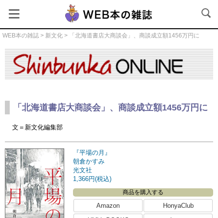
WEB本の雑誌
>
新文化
> 「北海道書店大商談会」、商談成立額1456万円に
新文化
「北海道書店大商談会」、商談成立額1456万円に
文＝新文化編集部
『平場の月』
朝倉かすみ
光文社
1,366円(税込)
商品を購入する
Amazon
HonyaClub