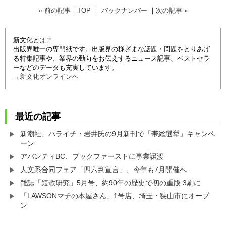
« 前の記事
｜
TOP
｜
バックナンバー
｜
次の記事 »
新文化とは？
出版界唯一の専門紙です。出版界の様ざまな話題・問題をとりあげ
る特集記事や、業界の動向をお伝えするニュース記事、ベストセラ
ーなどのデータも充実しています。
→新文化オンラインへ
最近の記事
新潮社、ハライチ・岩井氏の9月新刊で「帯総選挙」キャンペ
ーン
アバンティBC、ブックファーストに事業譲渡
人文系合同フェア「四六判宣言」、今年も7月開催へ
雑誌「短歌研究」5月号、約90年の歴史で初の重版 3刷に
「LAWSONマチの本屋さん」1号店、埼玉・狭山市にオープ
ン