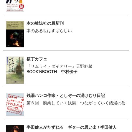
本の雑誌社の最新刊
本のある世はすばらしい
横丁カフェ
『サムライ・ダイアリー』天野純希
BOOK’NBOOTH 中村優子
銭湯ハンコ作家・としぞーの湯けむり日記
第６回 廃業していく銭湯、つながっていく銭湯の巻
半田健人がたずねる ギターの思い出 / 半田健人