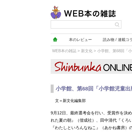
本の
レビュー
読み物
連載コ
WEB本の雑誌
>
新文化
> 小学館、第68回
新文化
小学館、第68回「小学館児童
文＝新文化編集部
9月12日、最終選考会を行い、受賞作を決
れた夏の朝』（偕成社）、田中清代『くろ
『わたしといろんなねこ』（あかね書房）の