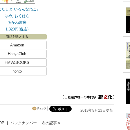
わたしと いろんなねこ』
ゆめ, おくはら
あかね書房
1,320円(税込)
商品を購入する
Amazon
HonyaClub
HMV&BOOKS
honto
2019年9月13日更新
OP
｜
バックナンバー
｜
次の記事 »