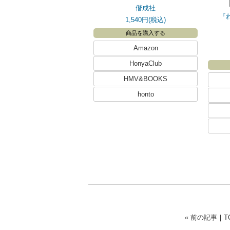
偕成社
『
1,540円(税込)
商品を購入する
Amazon
HonyaClub
HMV&BOOKS
honto
« 前の記事
｜
T