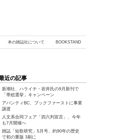
本の雑誌社
について
BOOK
STAND
最近の記事
新潮社、ハライチ・岩井氏の9月新刊で
「帯総選挙」キャンペーン
アバンティBC、ブックファーストに事業
譲渡
人文系合同フェア「四六判宣言」、今年
も7月開催へ
雑誌「短歌研究」5月号、約90年の歴史
で初の重版 3刷に