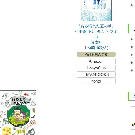
『ある晴れた夏の朝』
小手鞠 るい,タムラ フキ
コ
偕成社
1,540円(税込)
商品を購入する
Amazon
HonyaClub
HMV&BOOKS
honto