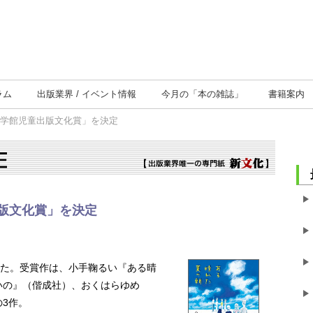
ラム
出版業界
イベント情報
今月の
「本の雑誌」
書籍案内
「小学館児童出版文化賞」を決定
出版文化賞」を決定
めた。受賞作は、小手鞠るい『ある晴
いの』（偕成社）、おくはらゆめ
3作。