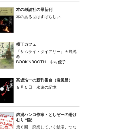
本の雑誌社の最新刊
本のある世はすばらしい
横丁カフェ
『サムライ・ダイアリー』天野純
希
BOOK’NBOOTH 中村優子
高坂浩一の新刊番台（岩風呂）
８月５日 永遠の記憶
銭湯ハンコ作家・としぞーの湯け
むり日記
第６回 廃業していく銭湯、つな