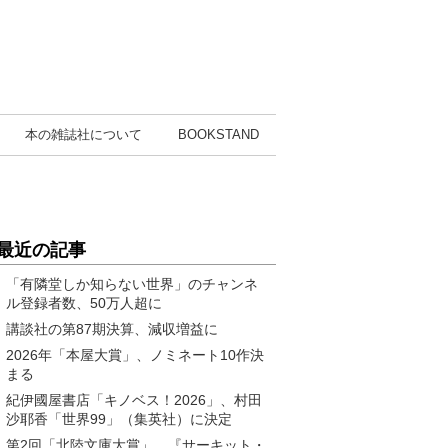
本の雑誌社
について
BOOK
STAND
最近の記事
「有隣堂しか知らない世界」のチャンネ
ル登録者数、50万人超に
講談社の第87期決算、減収増益に
2026年「本屋大賞」、ノミネート10作決
まる
紀伊國屋書店「キノベス！2026」、村田
沙耶香「世界99」（集英社）に決定
第2回「北陸文庫大賞」、『サーキット・