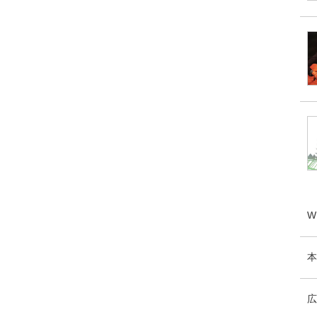
W
本
広