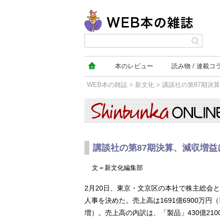
本の
レビュー
読み物
連載コ
WEB本の雑誌
>
新文化
> 講談社の第87期決
新文化
講談社の第87期決算、減収増益
文＝新文化編集部
2月20日、東京・文京区の本社で株主総会と取締役
人事を決めた。売上高は1691億6900万円（前
増）。売上高の内訳は、「製品」430億210