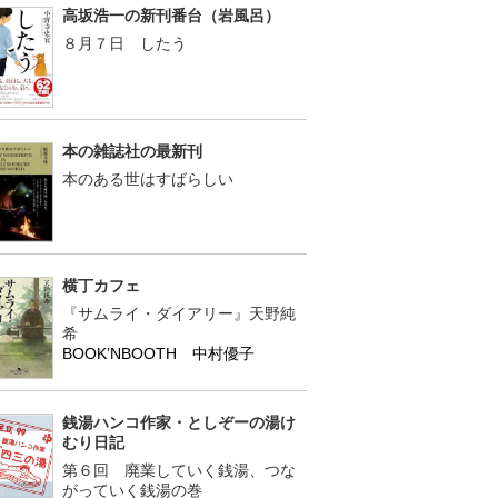
高坂浩一の新刊番台（岩風呂）
８月７日 したう
本の雑誌社の最新刊
本のある世はすばらしい
横丁カフェ
『サムライ・ダイアリー』天野純
希
BOOK’NBOOTH 中村優子
銭湯ハンコ作家・としぞーの湯け
むり日記
第６回 廃業していく銭湯、つな
がっていく銭湯の巻