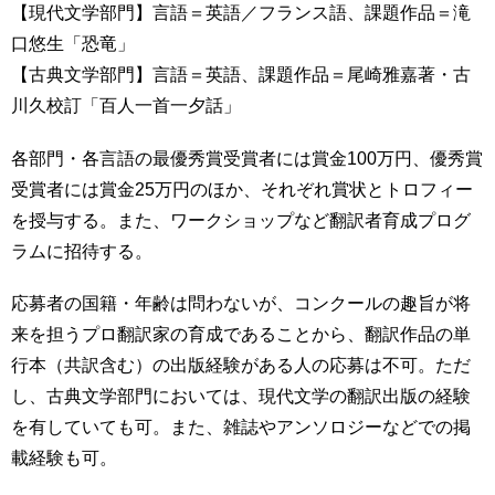
【現代文学部門】言語＝英語／フランス語、課題作品＝滝
口悠生「恐竜」
【古典文学部門】言語＝英語、課題作品＝尾崎雅嘉著・古
川久校訂「百人一首一夕話」
各部門・各言語の最優秀賞受賞者には賞金100万円、優秀賞
受賞者には賞金25万円のほか、それぞれ賞状とトロフィー
を授与する。また、ワークショップなど翻訳者育成プログ
ラムに招待する。
応募者の国籍・年齢は問わないが、コンクールの趣旨が将
来を担うプロ翻訳家の育成であることから、翻訳作品の単
行本（共訳含む）の出版経験がある人の応募は不可。ただ
し、古典文学部門においては、現代文学の翻訳出版の経験
を有していても可。また、雑誌やアンソロジーなどでの掲
載経験も可。