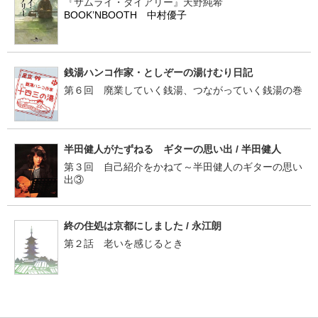
『サムライ・ダイアリー』天野純希
BOOK’NBOOTH 中村優子
銭湯ハンコ作家・としぞーの湯けむり日記
第６回 廃業していく銭湯、つながっていく銭湯の巻
半田健人がたずねる ギターの思い出 / 半田健人
第３回 自己紹介をかねて～半田健人のギターの思い
出③
終の住処は京都にしました / 永江朗
第２話 老いを感じるとき