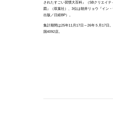
されたすごい習慣大百科』（SBクリエイテ
図』（双葉社）、3位は朝井リョウ『イン
出版／日経BP）。
集計期間は25年11月17日～26年５月17
国4092店。