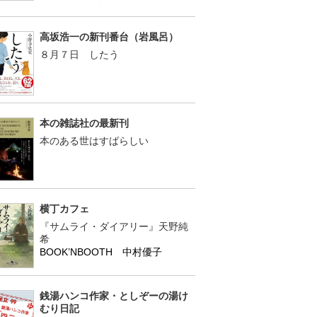
高坂浩一の新刊番台（岩風呂）
８月７日 したう
本の雑誌社の最新刊
本のある世はすばらしい
横丁カフェ
『サムライ・ダイアリー』天野純
希
BOOK’NBOOTH 中村優子
銭湯ハンコ作家・としぞーの湯け
むり日記