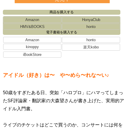
商品を購入する
Amazon
HonyaClub
HMV&BOOKS
honto
電子書籍を購入する
Amazon
honto
kinoppy
楽天kobo
iBookStore
アイドル（好き）は〜 や〜めら〜れな〜い♪
50歳をすぎたある日、突如「ハロプロ」にハマってしまっ
たSF評論家・翻訳家の大森望さんが書き上げた、実用的ア
イドル入門書。
ライブのチケットはどこで買うのか、コンサートには何を