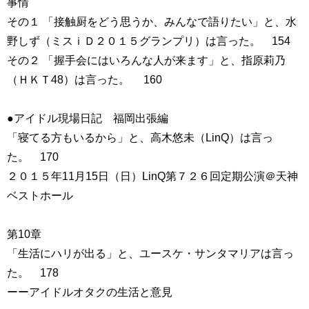
事情
その１ 「接触厨をどう思うか、みんなで語りたい」と、水
野しず（ミスｉＤ２０１５グランプリ）は言った。 154
その２ 「握手会にはいろんな人が来ます」と、指原莉乃
（ＨＫＴ48）は言った。 160
●アイドル現場日記 福岡出張編
「寝てる方もいるから」と、高木悠未（LinQ）は言っ
た。 170
２０１５年11月15日（日）LinQ第７２６回定期公演＠天神
ベストホール
第10章
「生活にハリが出る」と、ユースケ・サンタマリアは言っ
た。 178
ーーアイドルオタクの生活と意見