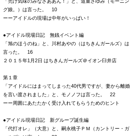
「禿げ気味のみなさああん！」と、道重さゆみ（モーニン
グ娘。）は言った。 10
ーーアイドルの現場は中年がいっぱい！
●アイドル現場日記 無銭イベント編
「旭のほうのね」と、川村あやの（はちきんガールズ）は
言った。 16
２０１５年1月2日 はちきんガールズ＠イオン臼井店
第１章
「アイドルにはまってしまった40代男ですが、妻から離婚
を言い渡されました」と、モノノフは言った。 22
ーー周囲にあたたかく受け入れてもらうためのヒント
●アイドル現場日記 新グループ誕生編
「代打オレ」（大意）と、嗣永桃子ＰＭ（カントリー・ガ