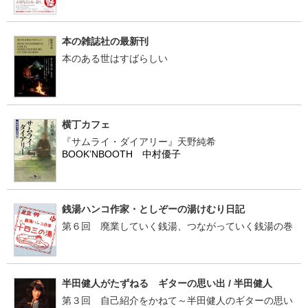
本の雑誌社の最新刊
本のある世はすばらしい
横丁カフェ
『サムライ・ダイアリー』天野純希
BOOK’NBOOTH 中村優子
銭湯ハンコ作家・としぞーの湯けむり日記
第６回 廃業していく銭湯、つながっていく銭湯の巻
半田健人がたずねる ギターの思い出 / 半田健人
第３回 自己紹介をかねて～半田健人のギターの思い