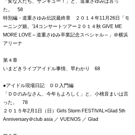
「変な人たち、サンキュー！」と、道重さゆみは言っ
た。 58
特別編・道重さゆみ伝説最終章 ２０１４年11月26日「モ
ーニング娘。'14コンサートツアー２０１４秋 GIVE ME
MORE LOVE～道重さゆみ卒業記念スペシャル～」＠横浜
アリーナ
第４章
いまどきライブアイドル事情、早わかり 68
●アイドル現場日記 ＤＤ入門編
「ＤＤのみなさん、今年もよろしく」と、小桃音まいは言
った。 78
２０１５年2月1日（日）Girls Storm FESTIVAL×Glad 5th
Anniversary＠club asia ／ VUENOS ／ Glad