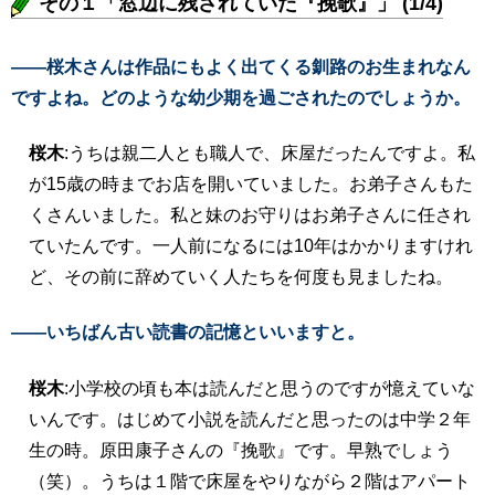
その１「窓辺に残されていた『挽歌』」 (1/4)
――桜木さんは作品にもよく出てくる釧路のお生まれなん
ですよね。どのような幼少期を過ごされたのでしょうか。
桜木
:うちは親二人とも職人で、床屋だったんですよ。私
が15歳の時までお店を開いていました。お弟子さんもた
くさんいました。私と妹のお守りはお弟子さんに任され
ていたんです。一人前になるには10年はかかりますけれ
ど、その前に辞めていく人たちを何度も見ましたね。
――いちばん古い読書の記憶といいますと。
桜木
:小学校の頃も本は読んだと思うのですが憶えていな
いんです。はじめて小説を読んだと思ったのは中学２年
生の時。原田康子さんの『挽歌』です。早熟でしょう
（笑）。うちは１階で床屋をやりながら２階はアパート