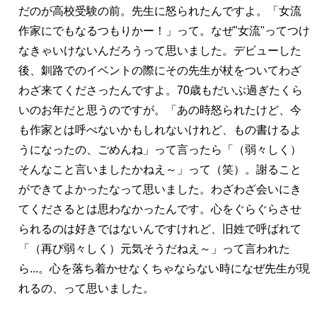
だのが高校受験の前。先生に怒られたんですよ。「女流
作家にでもなるつもりかー！」って。なぜ"女流"ってつけ
なきゃいけないんだろうって思いました。デビューした
後、釧路でのイベントの際にその先生が杖をついてわざ
わざ来てくださったんですよ。70歳もだいぶ過ぎたくら
いのお年だと思うのですが。「あの時怒られたけど、今
も作家とは呼べないかもしれないけれど、もの書けるよ
うになったの、ごめんね」って言ったら「（弱々しく）
そんなこと言いましたかねえ～」って（笑）。謝ること
ができてよかったなって思いました。わざわざ会いにき
てくださるとは思わなかったんです。心をぐらぐらさせ
られるのは好きではないんですけれど、旧姓で呼ばれて
「（再び弱々しく）元気そうだねえ～」って言われた
ら...。心を落ち着かせなくちゃならない時になぜ先生が現
れるの、って思いました。