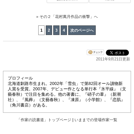
» その２「花村萬月作品の衝撃」へ
1
2
3
4
次のページへ
2011年9月21日更新
プロフィール
北海道釧路市生まれ。2002年「雪虫」で第82回オール讀物新
人賞を受賞。2007年、デビュー作となる単行本『氷平線』（文
藝春秋）で注目を集める。他の著書に、『硝子の葦』（新潮
社）、『風葬』（文藝春秋）、『凍原』（小学館）、『恋肌』
（角川書店）がある。
「作家の読書道」トップページ
|
いままでの登場作家一覧