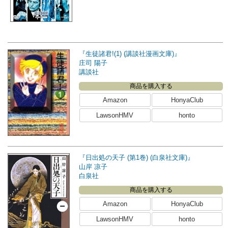
『生徒諸君!(1) (講談社漫画文庫)』
庄司 陽子
講談社
商品を購入する
Amazon
HonyaClub
LawsonHMV
honto
『日出処の天子 (第1巻) (白泉社文庫)』
山岸 凉子
白泉社
商品を購入する
Amazon
HonyaClub
LawsonHMV
honto