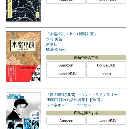
『本格小説〈上〉 (新潮文庫)』
水村 美苗
新潮社
853円(税込)
商品を購入する
Amazon
HonyaClub
LawsonHMV
honto
『愛人関係(1973) 【ベスト・ライブラリー
1500円:隠れた名作特集】 [DVD]』
ジェネオン・ユニバーサル
商品を購入する
Amazon
LawsonHMV