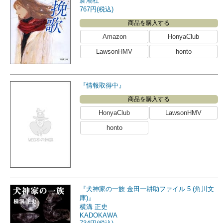
新潮社
767円(税込)
商品を購入する
Amazon
HonyaClub
LawsonHMV
honto
『情報取得中』
商品を購入する
HonyaClub
LawsonHMV
honto
『犬神家の一族 金田一耕助ファイル 5 (角川文
庫)』
横溝 正史
KADOKAWA