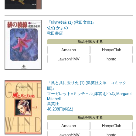
『緋の稜線 (1) (秋田文庫)』
佐伯 かよの
秋田書店
商品を購入する
Amazon
HonyaClub
LawsonHMV
honto
『風と共に去りぬ (1) (集英社文庫―コミック
版)』
マーガレット=ミッチェル,津雲 むつみ,Margaret
Mitchell
集英社
48,238円(税込)
商品を購入する
Amazon
HonyaClub
LawsonHMV
honto