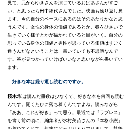
見て、元からゆきさんを演じているおばあさんがすご
い、と思ったら田中絹代さんでした。映画も繰り返し見
ます。今の自分のベースにあるのはそのあたりかなと思
うんです。女性の身体の価値であるとか、春をひさいで
生きていく様子とかが描かれていると目がいく。自分の
思っている身体の価値と男性が思っている価値はすごく
違うんだなということは、書いていても不思議なんで
す。答が見つかっていけばいいなと思いながら書いてい
ます。
――好きな本は繰り返し読むのですか。
桜木
:私は読んだ冊数は少なくて、好きな本を何回も読む
んです。開くたびに落ち着くんですよね。読みながら
「ああ、これが好き」って思う。最近では『ラブレス』
を書く前の頃に、編集者が水村美苗さんの『本格小説』
を薦めてくれて、年末にどっぷりとハマりまして。執筆