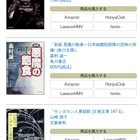
734円(税込)
商品を購入する
Amazon
HonyaClub
LawsonHMV
honto
『新版 悪魔の飽食―日本細菌戦部隊の恐怖の実
像! (角川文庫)』
森村 誠一
角川書店
605円(税込)
商品を購入する
Amazon
HonyaClub
LawsonHMV
honto
『サンダカン八番娼館 (文春文庫 147-1)』
山崎 朋子
文藝春秋
商品を購入する
Amazon
LawsonHMV