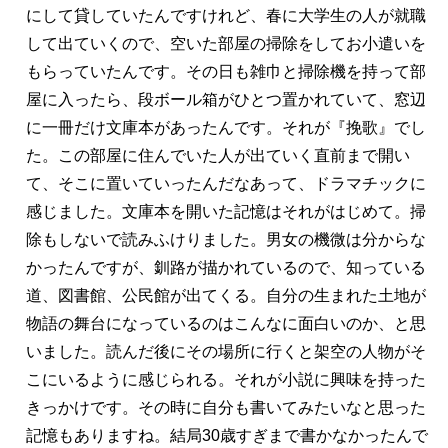
にして貸していたんですけれど、春に大学生の人が就職
して出ていくので、空いた部屋の掃除をしてお小遣いを
もらっていたんです。その日も雑巾と掃除機を持って部
屋に入ったら、段ボール箱がひとつ置かれていて、窓辺
に一冊だけ文庫本があったんです。それが『挽歌』でし
た。この部屋に住んでいた人が出ていく直前まで開い
て、そこに置いていったんだなあって、ドラマチックに
感じました。文庫本を開いた記憶はそれがはじめて。掃
除もしないで読みふけりました。男女の機微は分からな
かったんですが、釧路が描かれているので、知っている
道、図書館、公民館が出てくる。自分の生まれた土地が
物語の舞台になっているのはこんなに面白いのか、と思
いました。読んだ後にその場所に行くと架空の人物がそ
こにいるように感じられる。それが小説に興味を持った
きっかけです。その時に自分も書いてみたいなと思った
記憶もありますね。結局30歳すぎまで書かなかったんで