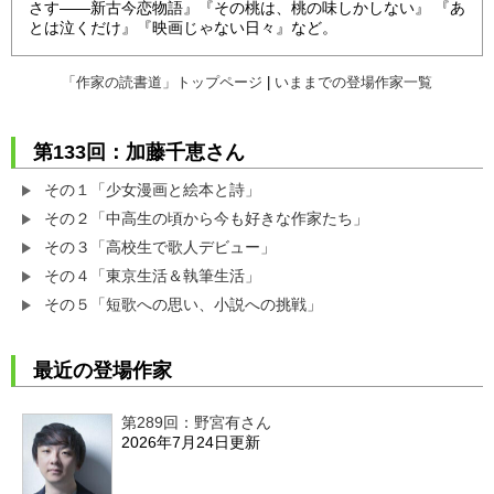
さす――新古今恋物語』『その桃は、桃の味しかしない』 『あ
とは泣くだけ』『映画じゃない日々』など。
「作家の読書道」トップページ
|
いままでの登場作家一覧
第133回：加藤千恵さん
その１「少女漫画と絵本と詩」
その２「中高生の頃から今も好きな作家たち」
その３「高校生で歌人デビュー」
その４「東京生活＆執筆生活」
その５「短歌への思い、小説への挑戦」
最近の登場作家
第289回：野宮有さん
2026年7月24日更新