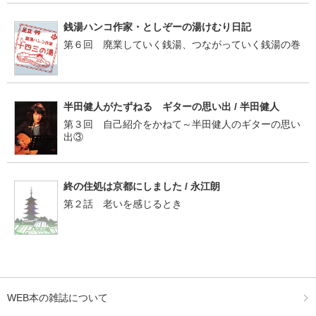
銭湯ハンコ作家・としぞーの湯けむり日記
第６回 廃業していく銭湯、つながっていく銭湯の巻
半田健人がたずねる ギターの思い出 / 半田健人
第３回 自己紹介をかねて～半田健人のギターの思い
出③
終の住処は京都にしました / 永江朗
第２話 老いを感じるとき
WEB本の雑誌について