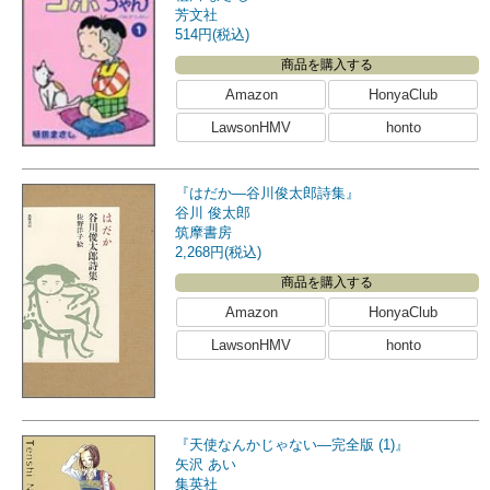
芳文社
514円(税込)
商品を購入する
Amazon
HonyaClub
LawsonHMV
honto
『はだか―谷川俊太郎詩集』
谷川 俊太郎
筑摩書房
2,268円(税込)
商品を購入する
Amazon
HonyaClub
LawsonHMV
honto
『天使なんかじゃない―完全版 (1)』
矢沢 あい
集英社