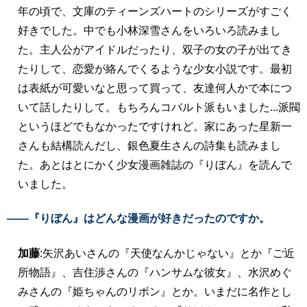
年の頃で、文庫のティーンズハートのシリーズがすごく
好きでした。中でも小林深雪さんをいろいろ読みまし
た。主人公がアイドルだったり、双子の女の子が出てき
たりして、恋愛が絡んでくるような少女小説です。最初
は表紙が可愛いなと思って買って、友達何人かで本につ
いて話したりして。もちろんコバルト派もいました...派閥
というほどでもなかったですけれど。家にあった星新一
さんも結構読んだし、銀色夏生さんの詩集も読みまし
た。あとはとにかく少女漫画雑誌の『りぼん』を読んで
いました。
――『りぼん』はどんな漫画が好きだったのですか。
加藤
:矢沢あいさんの『天使なんかじゃない』とか『ご近
所物語』、吉住渉さんの『ハンサムな彼女』、水沢めぐ
みさんの『姫ちゃんのリボン』とか。いまだに名作とし