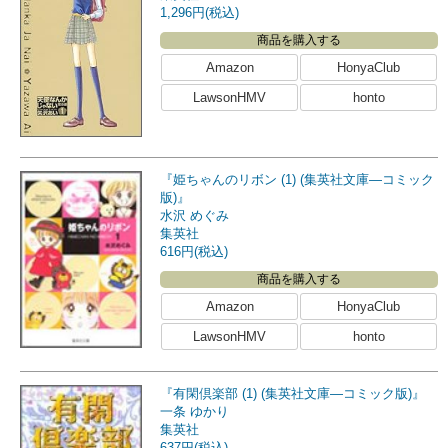
1,296円(税込)
商品を購入する
Amazon
HonyaClub
LawsonHMV
honto
『姫ちゃんのリボン (1) (集英社文庫―コミック
版)』
水沢 めぐみ
集英社
616円(税込)
商品を購入する
Amazon
HonyaClub
LawsonHMV
honto
『有閑倶楽部 (1) (集英社文庫―コミック版)』
一条 ゆかり
集英社
637円(税込)