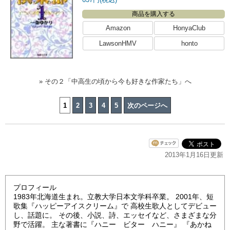
商品を購入する
Amazon
HonyaClub
LawsonHMV
honto
» その２「中高生の頃から今も好きな作家たち」へ
1
2
3
4
5
次のページへ
2013年1月16日更新
プロフィール
1983年北海道生まれ。立教大学日本文学科卒業。 2001年、短
歌集『ハッピーアイスクリーム』で 高校生歌人としてデビュー
し、話題に。 その後、小説、詩、エッセイなど、さまざまな分
野で活躍。 主な著書に『ハニー ビター ハニー』 『あかね