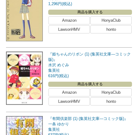
1,296円(税込)
商品を購入する
Amazon
HonyaClub
LawsonHMV
honto
『姫ちゃんのリボン (1) (集英社文庫―コミック
版)』
水沢 めぐみ
集英社
616円(税込)
商品を購入する
Amazon
HonyaClub
LawsonHMV
honto
『有閑倶楽部 (1) (集英社文庫―コミック版)』
一条 ゆかり
集英社
637円(税込)