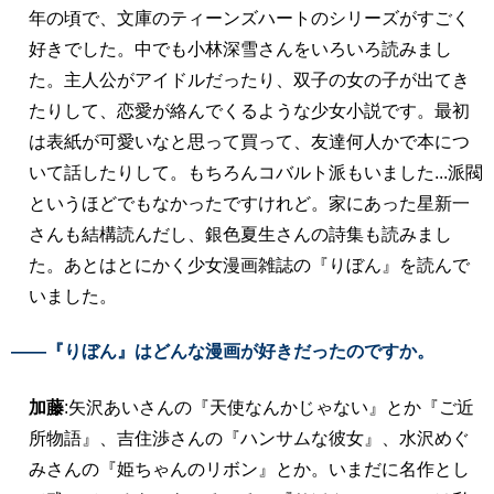
年の頃で、文庫のティーンズハートのシリーズがすごく
好きでした。中でも小林深雪さんをいろいろ読みまし
た。主人公がアイドルだったり、双子の女の子が出てき
たりして、恋愛が絡んでくるような少女小説です。最初
は表紙が可愛いなと思って買って、友達何人かで本につ
いて話したりして。もちろんコバルト派もいました...派閥
というほどでもなかったですけれど。家にあった星新一
さんも結構読んだし、銀色夏生さんの詩集も読みまし
た。あとはとにかく少女漫画雑誌の『りぼん』を読んで
いました。
――『りぼん』はどんな漫画が好きだったのですか。
加藤
:矢沢あいさんの『天使なんかじゃない』とか『ご近
所物語』、吉住渉さんの『ハンサムな彼女』、水沢めぐ
みさんの『姫ちゃんのリボン』とか。いまだに名作とし