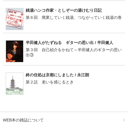
銭湯ハンコ作家・としぞーの湯けむり日記
第６回 廃業していく銭湯、つながっていく銭湯の巻
半田健人がたずねる ギターの思い出 / 半田健人
第３回 自己紹介をかねて～半田健人のギターの思い
出③
終の住処は京都にしました / 永江朗
第２話 老いを感じるとき
WEB本の雑誌について