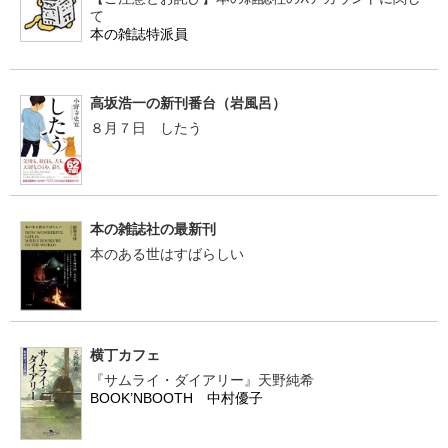
て
本の雑誌特派員
高坂浩一の新刊番台（岩風呂）
８月７日 したう
本の雑誌社の最新刊
本のある世はすばらしい
横丁カフェ
『サムライ・ダイアリー』天野純希
BOOK’NBOOTH 中村優子