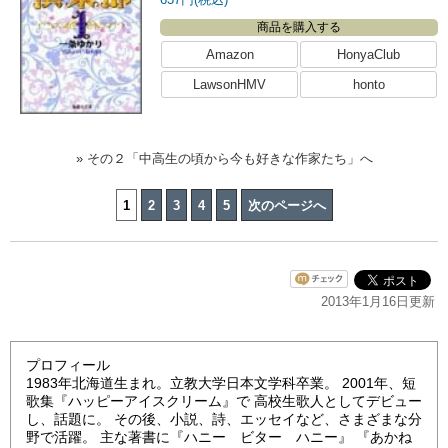
商品を購入する
Amazon
HonyaClub
LawsonHMV
honto
» その２「中高生の頃から今も好きな作家たち」へ
1
2
3
4
5
次のページへ
2013年1月16日更新
プロフィール
1983年北海道生まれ。立教大学日本文学科卒業。 2001年、短
歌集『ハッピーアイスクリーム』で 高校生歌人としてデビュー
し、話題に。 その後、小説、詩、エッセイなど、さまざまな分
野で活躍。 主な著書に『ハニー ビター ハニー』 『あかね