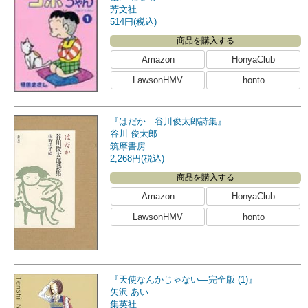
芳文社
514円(税込)
商品を購入する
Amazon
HonyaClub
LawsonHMV
honto
『はだか―谷川俊太郎詩集』
谷川 俊太郎
筑摩書房
2,268円(税込)
商品を購入する
Amazon
HonyaClub
LawsonHMV
honto
『天使なんかじゃない―完全版 (1)』
矢沢 あい
集英社