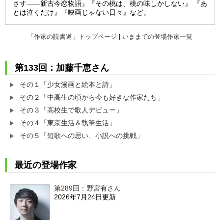
さす――新古今恋物語』『その桃は、桃の味しかしない』 『あ
とは泣くだけ』『映画じゃない日々』など。
「作家の読書道」トップページ
|
いままでの登場作家一覧
第133回：加藤千恵さん
その１「少女漫画と絵本と詩」
その２「中高生の頃から今も好きな作家たち」
その３「高校生で歌人デビュー」
その４「東京生活＆執筆生活」
その５「短歌への思い、小説への挑戦」
最近の登場作家
第289回：野宮有さん
2026年7月24日更新