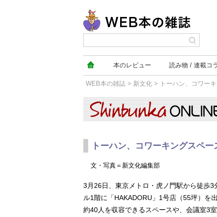
本の
レビュー
読み物
連載コ
WEB本の雑誌
>
新文化
> トーハン、コワー
新文化
トーハン、コワーキングスペー
文・写真＝新文化編集部
3月26日、東京メトロ・虎ノ門駅から徒歩3
ル1階に「HAKADORU」1号店（55坪）を
約40人を収容できるスペースや、会議室3