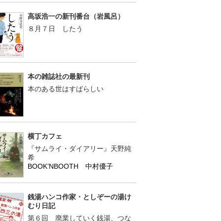
高坂浩一の新刊番台（岩風呂）
８月７日 したう
本の雑誌社の最新刊
本のある世はすばらしい
横丁カフェ
『サムライ・ダイアリー』天野純
希
BOOK’NBOOTH 中村優子
銭湯ハンコ作家・としぞーの湯け
むり日記
第６回 廃業していく銭湯、つな