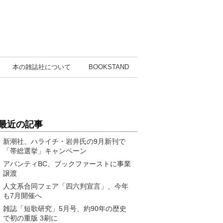
本の雑誌社
について
BOOK
STAND
最近の記事
新潮社、ハライチ・岩井氏の9月新刊で
「帯総選挙」キャンペーン
アバンティBC、ブックファーストに事業
譲渡
人文系合同フェア「四六判宣言」、今年
も7月開催へ
雑誌「短歌研究」5月号、約90年の歴史
で初の重版 3刷に