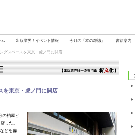
ラム
出版業界
イベント情報
今月の
「本の雑誌」
書籍案内
キングスペースを東京・虎ノ門に開店
スを東京・虎ノ門に開店
分の柏屋ビ
出店した。
室などを備