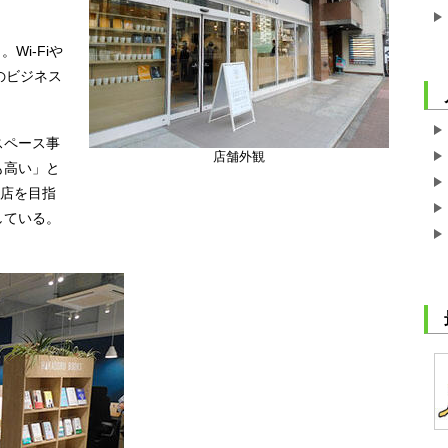
Wi-Fiや
のビジネス
スペース事
店舗外観
も高い」と
開店を目指
している。