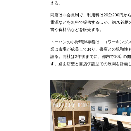
える。
同店は非会員制で、利用料は20分200円から。
電源などを無料で提供するほか、約70銘柄
書や食料品などを販売する。
トーハンの小野晴輝専務は「コワーキング
業は市場が成長しており、書店との親和性
語る。同社は2年後までに、都内で10店の
す。路面店型と書店併設型での展開を計画