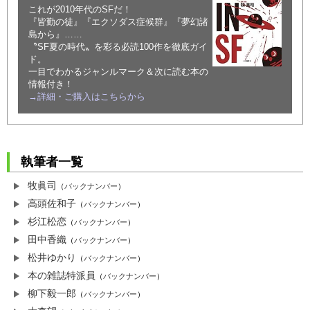
これが2010年代のSFだ！
『皆勤の徒』『エクソダス症候群』『夢幻諸
島から』……
〝SF夏の時代〟を彩る必読100作を徹底ガイ
ド。
一目でわかるジャンルマーク＆次に読む本の
情報付き！
→詳細・ご購入はこちらから
執筆者一覧
牧眞司
（
バックナンバー
）
高頭佐和子
（
バックナンバー
）
杉江松恋
（
バックナンバー
）
田中香織
（
バックナンバー
）
松井ゆかり
（
バックナンバー
）
本の雑誌特派員
（
バックナンバー
）
柳下毅一郎
（
バックナンバー
）