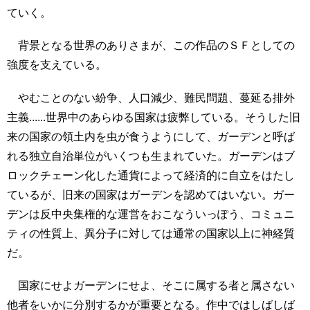
ていく。
背景となる世界のありさまが、この作品のＳＦとしての
強度を支えている。
やむことのない紛争、人口減少、難民問題、蔓延る排外
主義......世界中のあらゆる国家は疲弊している。そうした旧
来の国家の領土内を虫が食うようにして、ガーデンと呼ば
れる独立自治単位がいくつも生まれていた。ガーデンはブ
ロックチェーン化した通貨によって経済的に自立をはたし
ているが、旧来の国家はガーデンを認めてはいない。ガー
デンは反中央集権的な運営をおこなういっぽう、コミュニ
ティの性質上、異分子に対しては通常の国家以上に神経質
だ。
国家にせよガーデンにせよ、そこに属する者と属さない
他者をいかに分別するかが重要となる。作中ではしばしば