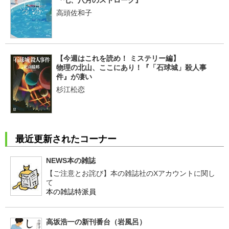
高頭佐和子
【今週はこれを読め！ ミステリー編】
物理の北山、ここにあり！『「石球城」殺人事
件』が凄い
杉江松恋
最近更新されたコーナー
NEWS本の雑誌
【ご注意とお詫び】本の雑誌社のXアカウントに関し
て
本の雑誌特派員
高坂浩一の新刊番台（岩風呂）