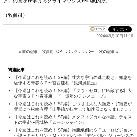
ア」の意味が解けるクライマックスが印象的だ。
（牧眞司）
2024年9月10日11:16
« 前の記事
｜
牧眞司TOP
｜
バックナンバー
｜
次の記事 »
関連記事
【今週はこれを読め！ SF編】壮大な宇宙の逃走劇と、知恵を
駆使する青春ＳＦ〜宮西建礼『銀河風帆走』
【今週はこれを読め！ SF編】『タウ・ゼロ』に匹敵する壮大
な宇宙ＳＦ〜春暮康一『一億年のテレスコープ』
【今週はこれを読め！ SF編】じつは壮大な人類史・宇宙史が
背景に〜松崎有理『山手線が転生して加速器になりました。』
【今週はこれを読め！ SF編】メタフィジカルな神話、テキス
トの宇宙〜円城塔『ムーンシャイン』
【今週はこれを読め！ SF編】抱腹絶倒のＳＦユーロビジョン
小説〜キャサリン・Ｍ・ヴァレンテ『デシベル・ジョーンズの