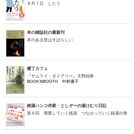
８月７日 したう
本の雑誌社の最新刊
本のある世はすばらしい
横丁カフェ
『サムライ・ダイアリー』天野純希
BOOK’NBOOTH 中村優子
銭湯ハンコ作家・としぞーの湯けむり日記
第６回 廃業していく銭湯、つながっていく銭湯の巻