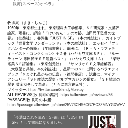
銀河(スペース)オペラ』
牧 眞司（まき・しんじ）
1959年、東京都生まれ。東京理科大工学部卒。ＳＦ研究家・文芸評
論家。著書に、評論『「けいおん！」の奇跡、山田尚子監督の世
界』（扶桑社）、書評集『JUST IN SF』（本の雑誌社）、ガイドブ
ック『世界文学ワンダーランド』（本の雑誌社）、エッセイ『ブッ
クハンターの冒険』（学陽書房）。編著に、《Ｒ・Ａ・ラファテ
ィ・ベスト・コレクション》全２巻（ハヤカワ文庫ＳＦ）、『ルー
ティーン 篠田節子ＳＦ短篇ベスト』（ハヤカワ文庫ＪＡ）、『柴野
拓美ＳＦ評論集』（東京創元社）、『サンリオＳＦ文庫総解説』
（大森望と共編、本の雑誌社）、星新一のＳＦに関するバラエティ
ブック『きまぐれ星からの伝言』（徳間書店）。訳書に、マイク・
アシュリー『ＳＦ雑誌の歴史 パルプマガジンの饗宴』『ＳＦ雑誌の
歴史 黄金期そして革命』（ともに東京創元社）。
ツイッター:
https://twitter.com/ShindyMonkey
ALL REVIEWS[牧 眞司の書評]:
https://allreviews.jp/reviewer/56
PASSAGE[牧 眞司の本棚]:
https://passage.allreviews.jp/store/25V73CHS6CG7EO3ZMNYGXWHV
「今週はこれを読め！SF編」は『JUST IN
SF』として書籍になりました。