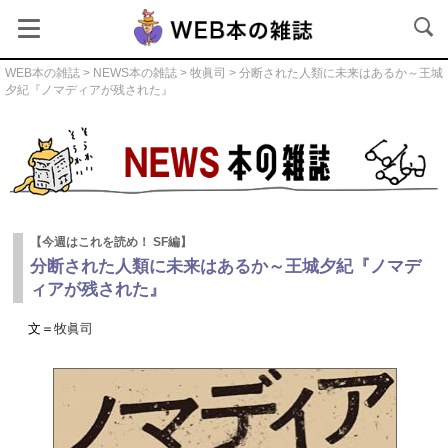
WEB本の雑誌
>
NEWS本の雑誌
>
牧眞司
> 分断された人類に未来はあるか～王城
夕紀『ノマディアが残された』
NEWS本の雑誌
【今週はこれを読め！ SF編】
分断された人類に未来はあるか～王城夕紀『ノマデ
ィアが残された』
文＝
牧眞司