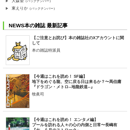
大森望
（
バックナンバー
）
東えりか
（
バックナンバー
）
NEWS本の雑誌 最新記事
【ご注意とお詫び】本の雑誌社のXアカウントに関
して
本の雑誌特派員
【今週はこれを読め！ SF編】
地下をめぐる龍、空に戻る日は来るか？〜馬伯庸
『ドラゴン・メトロ--地龍鉄道--』
牧眞司
【今週はこれを読め！ エンタメ編】
プールを訪れる人々の心の内側と日常〜長嶋有
『七、八月のストローク』