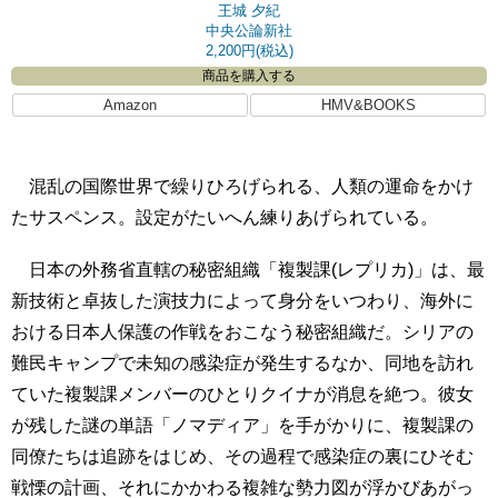
王城 夕紀
中央公論新社
2,200円(税込)
商品を購入する
Amazon
HMV&BOOKS
混乱の国際世界で繰りひろげられる、人類の運命をかけ
たサスペンス。設定がたいへん練りあげられている。
日本の外務省直轄の秘密組織「複製課(レプリカ)」は、最
新技術と卓抜した演技力によって身分をいつわり、海外に
おける日本人保護の作戦をおこなう秘密組織だ。シリアの
難民キャンプで未知の感染症が発生するなか、同地を訪れ
ていた複製課メンバーのひとりクイナが消息を絶つ。彼女
が残した謎の単語「ノマディア」を手がかりに、複製課の
同僚たちは追跡をはじめ、その過程で感染症の裏にひそむ
戦慄の計画、それにかかわる複雑な勢力図が浮かびあがっ