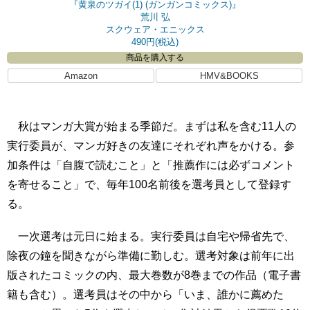
『黄泉のツガイ(1) (ガンガンコミックス)』
荒川 弘
スクウェア・エニックス
490円(税込)
商品を購入する
Amazon
HMV&BOOKS
秋はマンガ大賞が始まる季節だ。まずは私を含む11人の
実行委員が、マンガ好きの友達にそれぞれ声をかける。参
加条件は「自腹で読むこと」と「推薦作には必ずコメント
を寄せること」で、毎年100名前後を選考員として登録す
る。
一次選考は元日に始まる。実行委員は自宅や帰省先で、
除夜の鐘を聞きながら準備に勤しむ。選考対象は前年に出
版されたコミックの内、最大巻数が8巻までの作品（電子書
籍も含む）。選考員はその中から「いま、誰かに薦めた