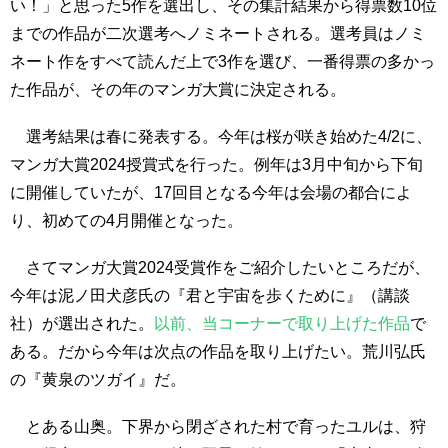
い！」と思った5作を選出し、その集計結果から得票数10位
までの作品が二次選考へノミネートされる。選考員はノミ
ネート作をすべて読んだ上で3作を選び、一番得票の多かっ
た作品が、その年のマンガ大賞に決定される。
選考結果は春に発表する。今年は桜が咲き始めた4/2に、
マンガ大賞2024授賞式を行った。例年は3月中旬から下旬
に開催していたが、17回目となる今年は会場の都合によ
り、初めての4月開催となった。
さてマンガ大賞2024受賞作をご紹介したいところだが、
今年は泥ノ田犬彦氏の『君と宇宙を歩くために』（講談
社）が選出された。
以前、当コーナーで取り上げた作品
で
ある。だから今年は次点の作品を取り上げたい。荒川弘氏
の『黄泉のツガイ』だ。
とある山奥。下界から閉ざされた村で育ったユルは、狩