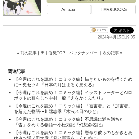
Amazon
HMV&BOOKS
2024年4月15日19:05
« 前の記事
｜
田中香織TOP
｜
バックナンバー
｜
次の記事 »
関連記事
【今週はこれを読め！ コミック編】描きたいものを描くため
に〜史セツキ『日本の月はまるく見える』
【今週はこれを読め！ コミック編】イラストレーターとAIロ
ボットの暮らし〜中村一般『えをかくふたり』
【今週はこれを読め！ コミック編】「被害者」と「加害者」
を超えた物語〜川端志季『木洩れ日のひと』
【今週はこれを読め！ コミック編】不思議に満ち満ちた
「杳」をめぐる物語〜小松万記『幻想命名記』
【今週はこれを読め！ コミック編】懸命な彼らのもがきとあ
ゆみ〜泥ノ田犬彦『君と宇宙を歩くために』