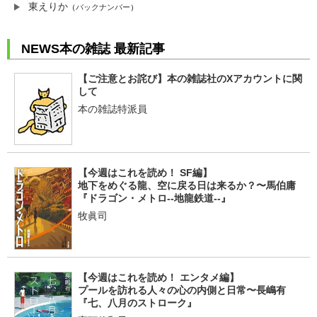
東えりか
（
バックナンバー
）
NEWS本の雑誌 最新記事
【ご注意とお詫び】本の雑誌社のXアカウントに関
して
本の雑誌特派員
【今週はこれを読め！ SF編】
地下をめぐる龍、空に戻る日は来るか？〜馬伯庸
『ドラゴン・メトロ--地龍鉄道--』
牧眞司
【今週はこれを読め！ エンタメ編】
プールを訪れる人々の心の内側と日常〜長嶋有
『七、八月のストローク』