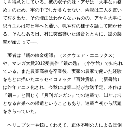
りを得意としている。彼の双子の妹・アサは「大事なお務
め」のため、牢の中でしか暮らせない。両親は二人を置い
て村を出た。その理由はわからないものの、アサを大事に
思うユルは毎日牢へと通い、猟や村の様子を話して聞かせ
る。そんなある日、村に突然響いた爆音とともに、謎の襲
撃が始まって──。
著者は『鋼の錬金術師』（スクウェア・エニックス）
や、マンガ大賞2012受賞作『銀の匙』（小学館）で知られ
ている。また農業高校を卒業後、実家の農家で働いた経験
をもとに描いたエッセイコミック『百姓貴族』（新書館）
は昨年アニメ化され、今秋には第二期が放送予定。本作は
『鋼～』と同じく『月刊ガンガン』での連載で、11年ぶり
となる古巣への帰還ということもあり、連載当初から話題
をさらっていた。
ヘリコプターや銃にくわえて、正体不明の力による圧倒