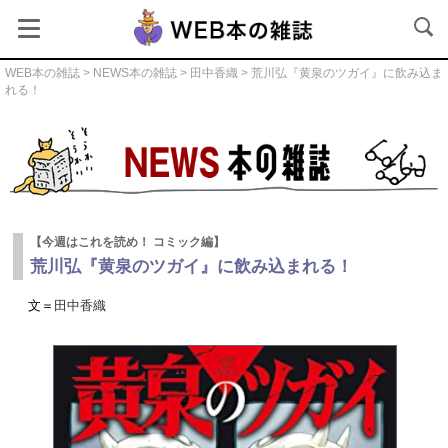
WEB本の雑誌
>
NEWS本の雑誌
>
田中香織
> 荒川弘『黄泉のツガイ』に飲み込ま
れる！
NEWS本の雑誌
【今週はこれを読め！ コミック編】
荒川弘『黄泉のツガイ』に飲み込まれる！
文＝
田中香織