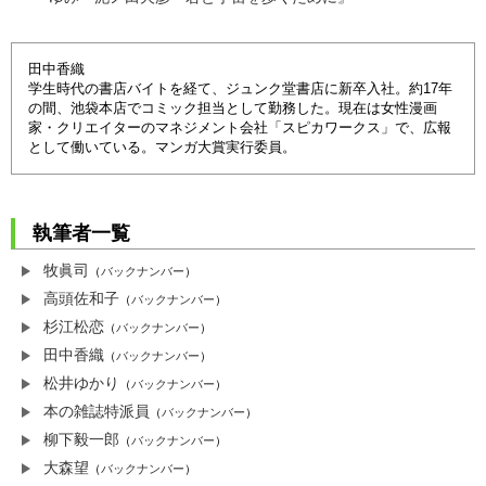
田中香織
学生時代の書店バイトを経て、ジュンク堂書店に新卒入社。約17年
の間、池袋本店でコミック担当として勤務した。現在は女性漫画
家・クリエイターのマネジメント会社「スピカワークス」で、広報
として働いている。マンガ大賞実行委員。
執筆者一覧
牧眞司
（
バックナンバー
）
高頭佐和子
（
バックナンバー
）
杉江松恋
（
バックナンバー
）
田中香織
（
バックナンバー
）
松井ゆかり
（
バックナンバー
）
本の雑誌特派員
（
バックナンバー
）
柳下毅一郎
（
バックナンバー
）
大森望
（
バックナンバー
）