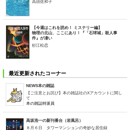
高頭佐和子
【今週はこれを読め！ ミステリー編】
物理の北山、ここにあり！『「石球城」殺人事
件』が凄い
杉江松恋
最近更新されたコーナー
NEWS本の雑誌
【ご注意とお詫び】本の雑誌社のXアカウントに関し
て
本の雑誌特派員
高坂浩一の新刊番台（岩風呂）
８月６日 タワーマンションの奇妙な居住録