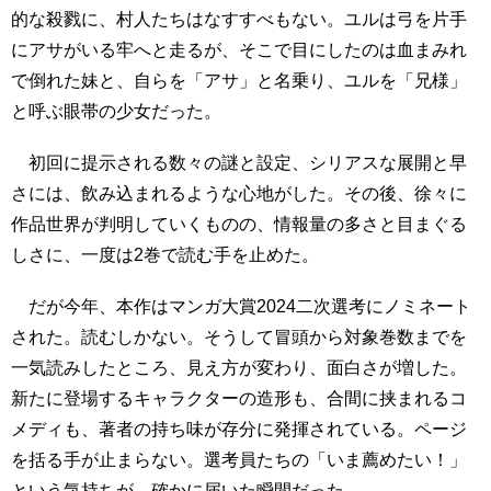
的な殺戮に、村人たちはなすすべもない。ユルは弓を片手
にアサがいる牢へと走るが、そこで目にしたのは血まみれ
で倒れた妹と、自らを「アサ」と名乗り、ユルを「兄様」
と呼ぶ眼帯の少女だった。
初回に提示される数々の謎と設定、シリアスな展開と早
さには、飲み込まれるような心地がした。その後、徐々に
作品世界が判明していくものの、情報量の多さと目まぐる
しさに、一度は2巻で読む手を止めた。
だが今年、本作はマンガ大賞2024二次選考にノミネート
された。読むしかない。そうして冒頭から対象巻数までを
一気読みしたところ、見え方が変わり、面白さが増した。
新たに登場するキャラクターの造形も、合間に挟まれるコ
メディも、著者の持ち味が存分に発揮されている。ページ
を括る手が止まらない。選考員たちの「いま薦めたい！」
という気持ちが、確かに届いた瞬間だった。