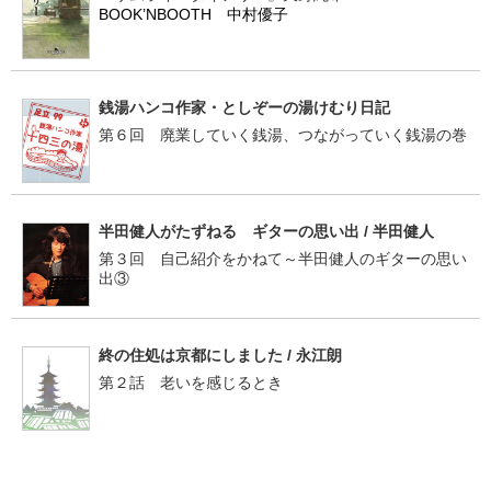
BOOK’NBOOTH 中村優子
銭湯ハンコ作家・としぞーの湯けむり日記
第６回 廃業していく銭湯、つながっていく銭湯の巻
半田健人がたずねる ギターの思い出 / 半田健人
第３回 自己紹介をかねて～半田健人のギターの思い
出③
終の住処は京都にしました / 永江朗
第２話 老いを感じるとき