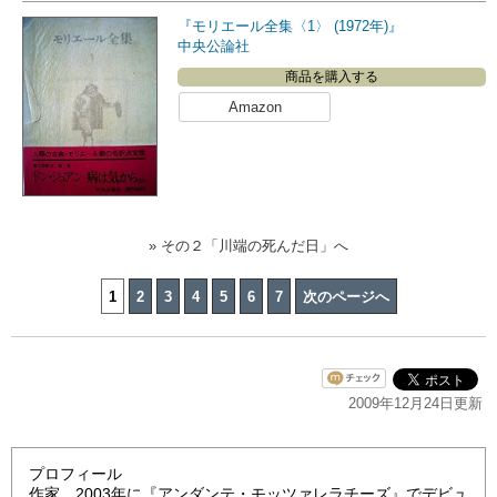
『モリエール全集〈1〉 (1972年)』
中央公論社
商品を購入する
Amazon
» その２「川端の死んだ日」へ
1
2
3
4
5
6
7
次のページへ
2009年12月24日更新
プロフィール
作家。2003年に『アンダンテ・モッツァレラチーズ』でデビュ