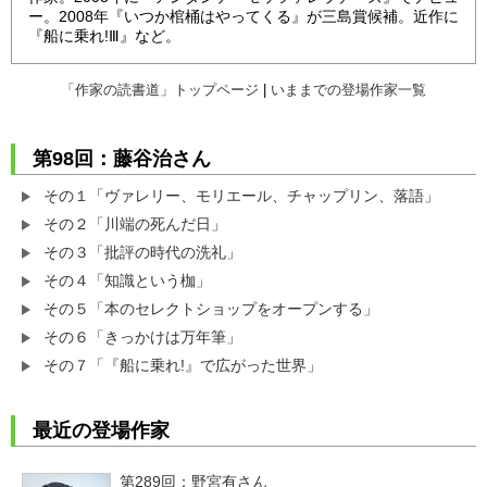
ー。2008年『いつか棺桶はやってくる』が三島賞候補。近作に
『船に乗れ!Ⅲ』など。
「作家の読書道」トップページ
|
いままでの登場作家一覧
第98回：藤谷治さん
その１「ヴァレリー、モリエール、チャップリン、落語」
その２「川端の死んだ日」
その３「批評の時代の洗礼」
その４「知識という枷」
その５「本のセレクトショップをオープンする」
その６「きっかけは万年筆」
その７「『船に乗れ!』で広がった世界」
最近の登場作家
第289回：野宮有さん