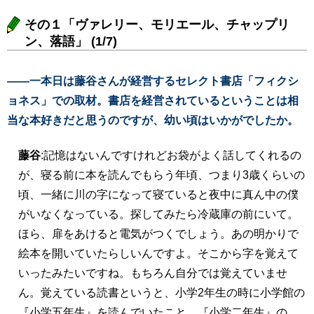
その１「ヴァレリー、モリエール、チャップリ
ン、落語」 (1/7)
――一本日は藤谷さんが経営するセレクト書店「フィクシ
ョネス」での取材。書店を経営されているということは相
当な本好きだと思うのですが、幼い頃はいかがでしたか。
藤谷
:記憶はないんですけれどお袋がよく話してくれるの
が、寝る前に本を読んでもらう年頃、つまり3歳くらいの
頃、一緒に川の字になって寝ていると夜中に真ん中の僕
がいなくなっている。探してみたら冷蔵庫の前にいて。
ほら、扉をあけると電気がつくでしょう。あの明かりで
絵本を開いていたらしいんですよ。そこから字を覚えて
いったみたいですね。もちろん自分では覚えていませ
ん。覚えている読書というと、小学2年生の時に小学館の
『小学五年生』を読んでいたこと。『小学二年生』の