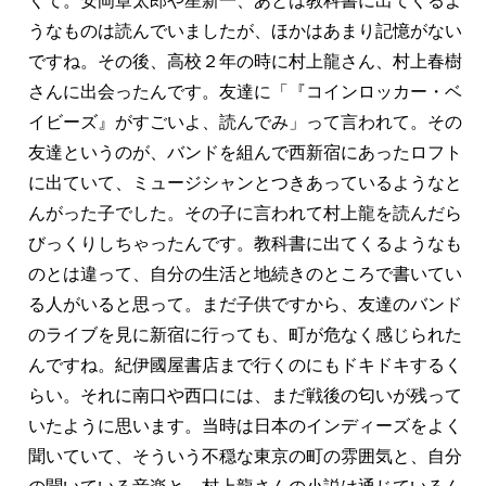
くて。安岡章太郎や星新一、あとは教科書に出てくるよ
うなものは読んでいましたが、ほかはあまり記憶がない
ですね。その後、高校２年の時に村上龍さん、村上春樹
さんに出会ったんです。友達に「『コインロッカー・ベ
イビーズ』がすごいよ、読んでみ」って言われて。その
友達というのが、バンドを組んで西新宿にあったロフト
に出ていて、ミュージシャンとつきあっているようなと
んがった子でした。その子に言われて村上龍を読んだら
びっくりしちゃったんです。教科書に出てくるようなも
のとは違って、自分の生活と地続きのところで書いてい
る人がいると思って。まだ子供ですから、友達のバンド
のライブを見に新宿に行っても、町が危なく感じられた
んですね。紀伊國屋書店まで行くのにもドキドキするく
らい。それに南口や西口には、まだ戦後の匂いが残って
いたように思います。当時は日本のインディーズをよく
聞いていて、そういう不穏な東京の町の雰囲気と、自分