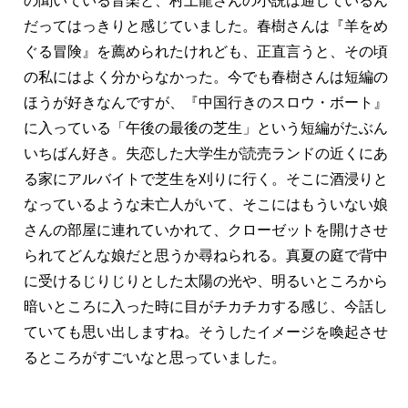
の聞いている音楽と、村上龍さんの小説は通じているん
だってはっきりと感じていました。春樹さんは『羊をめ
ぐる冒険』を薦められたけれども、正直言うと、その頃
の私にはよく分からなかった。今でも春樹さんは短編の
ほうが好きなんですが、『中国行きのスロウ・ボート』
に入っている「午後の最後の芝生」という短編がたぶん
いちばん好き。失恋した大学生が読売ランドの近くにあ
る家にアルバイトで芝生を刈りに行く。そこに酒浸りと
なっているような未亡人がいて、そこにはもういない娘
さんの部屋に連れていかれて、クローゼットを開けさせ
られてどんな娘だと思うか尋ねられる。真夏の庭で背中
に受けるじりじりとした太陽の光や、明るいところから
暗いところに入った時に目がチカチカする感じ、今話し
ていても思い出しますね。そうしたイメージを喚起させ
るところがすごいなと思っていました。