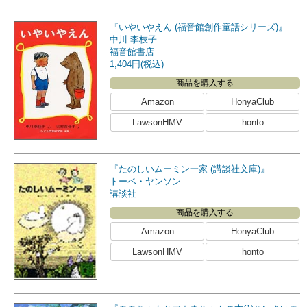
『いやいやえん (福音館創作童話シリーズ)』
中川 李枝子
福音館書店
1,404円(税込)
商品を購入する
Amazon
HonyaClub
LawsonHMV
honto
『たのしいムーミン一家 (講談社文庫)』
トーベ・ヤンソン
講談社
商品を購入する
Amazon
HonyaClub
LawsonHMV
honto