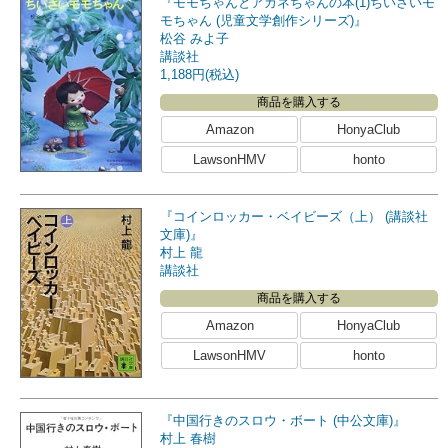
『モモちゃんとアカネちゃんの本(1)ちいさいモ
モちゃん (児童文学創作シリーズ)』
松谷 みよ子
講談社
1,188円(税込)
商品を購入する
Amazon
HonyaClub
LawsonHMV
honto
『コインロッカー・ベイビーズ（上） (講談社
文庫)』
村上 龍
講談社
商品を購入する
Amazon
HonyaClub
LawsonHMV
honto
『中国行きのスロウ・ボート (中公文庫)』
村上 春樹