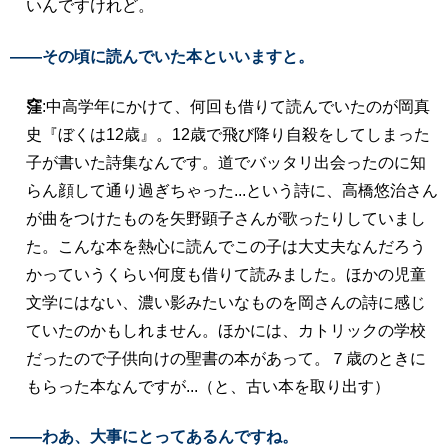
いんですけれど。
――その頃に読んでいた本といいますと。
窪
:中高学年にかけて、何回も借りて読んでいたのが岡真
史『ぼくは12歳』。12歳で飛び降り自殺をしてしまった
子が書いた詩集なんです。道でバッタリ出会ったのに知
らん顔して通り過ぎちゃった...という詩に、高橋悠治さん
が曲をつけたものを矢野顕子さんが歌ったりしていまし
た。こんな本を熱心に読んでこの子は大丈夫なんだろう
かっていうくらい何度も借りて読みました。ほかの児童
文学にはない、濃い影みたいなものを岡さんの詩に感じ
ていたのかもしれません。ほかには、カトリックの学校
だったので子供向けの聖書の本があって。７歳のときに
もらった本なんですが...（と、古い本を取り出す）
――わあ、大事にとってあるんですね。