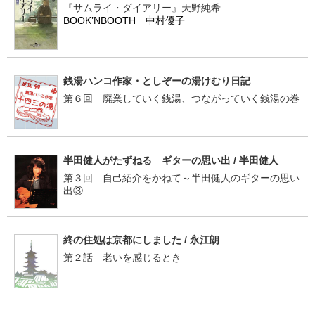
『サムライ・ダイアリー』天野純希
BOOK’NBOOTH 中村優子
銭湯ハンコ作家・としぞーの湯けむり日記
第６回 廃業していく銭湯、つながっていく銭湯の巻
半田健人がたずねる ギターの思い出 / 半田健人
第３回 自己紹介をかねて～半田健人のギターの思い
出③
終の住処は京都にしました / 永江朗
第２話 老いを感じるとき