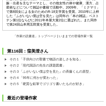
娠・出産を主なテーマとし、その他女性の体や健康、漢方、占
星術などについて雑誌や書籍で活動中。2009年、「ミクマリ」
で第8回女による女のためのR-18文学賞を受賞。2010年に上梓
した『ふがいない僕は空を見た』は同年の「本の雑誌」ベスト
テン第1位ならびに2011年本屋大賞2位に選ばれた。また同作
で第24回山本周五郎賞を受賞した。
「作家の読書道」トップページ
|
いままでの登場作家一覧
第116回：窪美澄さん
その１「子供向けの聖書で物語の楽しさを知る」
その２「現代国語の先生の課題図書」
その３「ふがいない僕は空を見た』の斉藤くんの原型」
その４「95年に何かが変わった」
その５「硬質な鉛筆でゴリゴリ書いたものが好き」
最近の登場作家