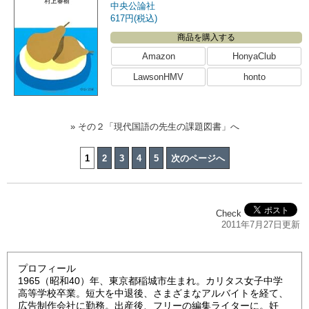
中央公論社
617円(税込)
商品を購入する
Amazon
HonyaClub
LawsonHMV
honto
» その２「現代国語の先生の課題図書」へ
1
2
3
4
5
次のページへ
Check
2011年7月27日更新
プロフィール
1965（昭和40）年、東京都稲城市生まれ。カリタス女子中学
高等学校卒業。短大を中退後、さまざまなアルバイトを経て、
広告制作会社に勤務。出産後、フリーの編集ライターに。妊