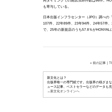
同タイミングでの開店済み件数は66件。H
も寄与している。
日本出版インフラセンター（JPO）調べの
107件、22年89件、23年94件、24年57件
で、25年の新規店のうち57.8％がHONYA
« 前の記事
｜
T
新文化とは？
出版界唯一の専門紙です。出版界の様ざまな
ュース記事、ベストセラーなどのデータも充
→新文化オンラインへ