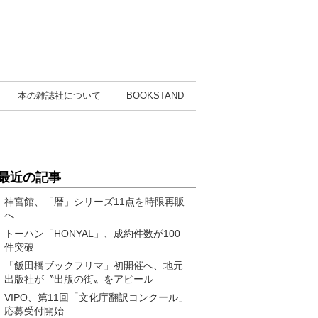
本の雑誌社
について
BOOK
STAND
最近の記事
神宮館、「暦」シリーズ11点を時限再販
へ
トーハン「HONYAL」、成約件数が100
件突破
「飯田橋ブックフリマ」初開催へ、地元
出版社が〝出版の街〟をアピール
VIPO、第11回「文化庁翻訳コンクール」
応募受付開始