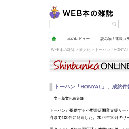
本の
レビュー
読み物
連載コ
WEB本の雑誌
>
新文化
> トーハン「HONYA
新文化
トーハン「HONYAL」、成約件
文＝新文化編集部
トーハンが提供する小型書店開業支援サービス
府県で100件に到達した。2024年10月