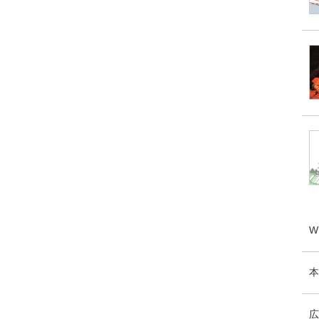
W
本
広