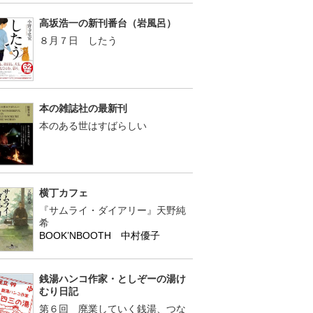
高坂浩一の新刊番台（岩風呂）
８月７日 したう
本の雑誌社の最新刊
本のある世はすばらしい
横丁カフェ
『サムライ・ダイアリー』天野純
希
BOOK’NBOOTH 中村優子
銭湯ハンコ作家・としぞーの湯け
むり日記
第６回 廃業していく銭湯、つな