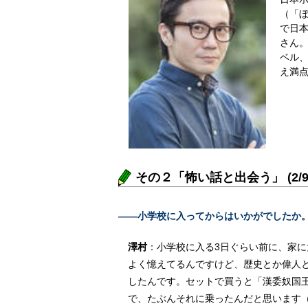
（「
で日
さん
ベル
え満
その２「怖い話と出会う」 (2/9
――小学校に入ってからはいかがでしたか
澤村
：小学校に入る3日ぐらい前に、家
よく憶えてるんですけど、歴史とか偉人
したんです。セットで買うと「漢委奴国
で、たぶんそれに乗ったんだと思います