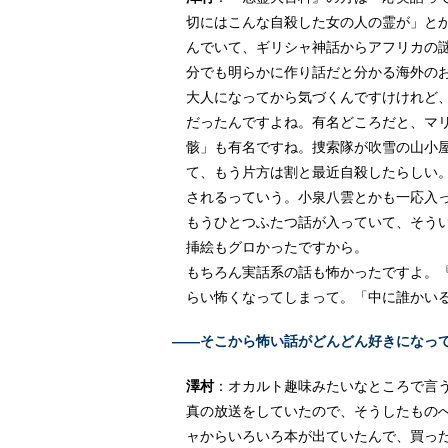
切にはこんな自殺した女の人の霊が」と
んでいて、ギリシャ神話からアフリカの
分でも明らかに作り話だと分かる海外の
大人になってから気づくんですけけれど
だったんですよね。有名どころだと、マ
骸」も有名ですね。捜索隊が吹雪の山小
て、もう片方は割と最近自殺したらしい
されるっていう。小泉八雲とかも一応入
もうひとつふたつ話が入っていて、そう
挿絵もグロかったですから。
もちろん実話系の話も怖かったですよ。
らい怖くなってしまって。「中に誰かい
――そこから怖い話がどんどん好きになっ
澤村
：オカルト趣味みたいなところで言う
真の放送をしていたので、そうしたもの
ャからいろいろ本が出ていたんで、買っ