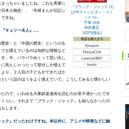
はまっちゃいましたね。これも実家に
『ブラック・ジャック (1)
が日本人物史〉、〈学研まんが伝記シ
(少年チャンピオン・コミ
ックス)』
〉ですね。
手塚 治虫
秋田書店
キュリー夫人』...。
192円(税込)
商品を購入する
の歴史〉と〈中国の歴史〉というのを
Amazon
。でも憶えているのは知的な情報など
HonyaClub
ます。今、パラパラめくって思い出し
LawsonHMV
りに死んじゃったって部分しか憶えて
honto
とより、２人目の子どもができたばか
だという話のほうをよく憶えていて。こうしてみると懐かしい
いたので、いわゆる大衆娯楽漫画を読むのが若干遅かったです
りくらい。それまで『ブラック・ジャック』も知らなかったの
気もします。
ャック』だったわけですね。本以外に、アニメや映画などに触