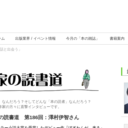
ラム
出版業界
イベント情報
今月の
「本の雑誌」
書籍案内
い話と出会う」
」なんだろう？そしてどんな「本の読者」なんだろう？
作家の方々に直撃インタビューです。
の読書道 第186回：澤村伊智さん
ホラー小説大賞を受賞したデビュー作『ぼぎわんが、来る』