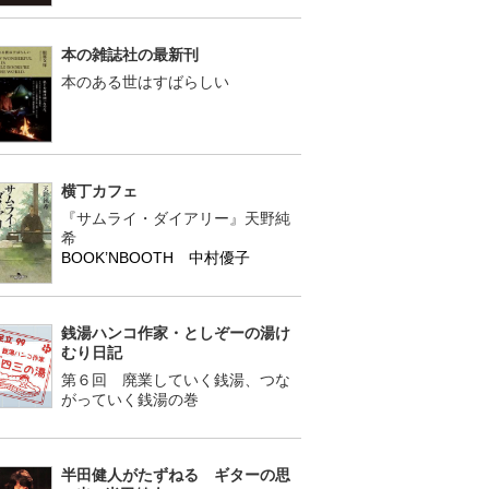
本の雑誌社の最新刊
本のある世はすばらしい
横丁カフェ
『サムライ・ダイアリー』天野純
希
BOOK’NBOOTH 中村優子
銭湯ハンコ作家・としぞーの湯け
むり日記
第６回 廃業していく銭湯、つな
がっていく銭湯の巻
半田健人がたずねる ギターの思