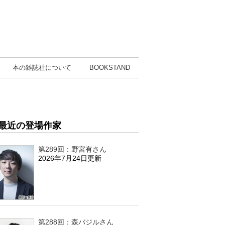
本の雑誌社
について
BOOK
STAND
最近の登場作家
第289回：野宮有さん
2026年7月24日更新
第288回：森バジルさん