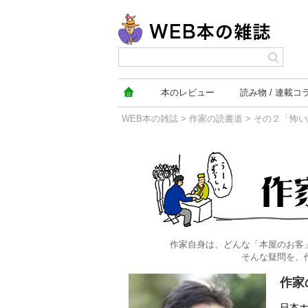
本の
レビュー
読み物
連載コ
WEB本の雑誌
>
作家の読書道
> その２「怖
作家の読書道本文
作家自身は、どんな「本屋のお客
そんな疑問を、
作家
日本