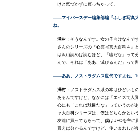
けと気づかずに買っちゃって。
――マイバースデー編集部編『ふしぎ写真
ね。
澤村
：そうなんです。女の子向けなんで
さんのシリーズの『心霊写真大百科４』と
は沢山読めば読むほど、「嘘だな」って
んで、それは「ああ、滅びるんだ」って
――ああ、ノストラダムス世代ですよね。1
澤村
：ノストラダムス系の本はひどいも
あるんですけど、なかには「エイズで人
心にも「これは駄目だな」っていうのが
ャ大百科シリーズは、僕はどちらかとい
友達に買ってもらって、僕はUFOを主に
買えば分かるんですけど、使いまわしが