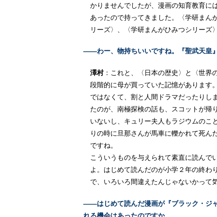
かりませんでしたが、漫画の知育教育に
あったので持ってきました。〈学研まん
リーズ〉、〈学研まんがひみつシリーズ
――わー、物持ちいいですね。『聖武天皇』『
澤村
：これと、〈日本の歴史〉と〈世界
段階的に母が買っていた記憶があります
ではなくて、割と人間ドラマだったりし
たのが、南極探検の話も、スコットが帰
いないし、キュリー夫人もラジウムのこ
りの時に旦那さんが馬車に轢かれて死ん
ですね。
こういうものを与えられて素直に読んで
よ。はじめて読んだのが小学２年の終わ
で、いろいろ間違えたんじゃないかって
――はじめて読んだ漫画が『ブラック・ジ
れる機会はあったのですか。