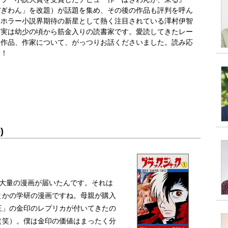
ぼぎわん」を改題）が話題を集め、その後の作品も評判を呼ん
本ホラー小説界期待の新星として熱く注目されている澤村伊智
。実は幼少の頃から筋金入りの読書家です。愛読してきたレー
、作品、作家について、がっつりお話くださいました。読み応
点！
)
。
に大量の漫画が届いたんです。それは
とかの学研の漫画ですね。母親が購入
王」の金印のレプリカが付いてきたの
（笑）。僕は金印の価値はまったく分