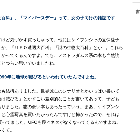
書
大百科』。「マイバースデー」って、女の子向けの雑誌です
すけど気づかず買っちゃって。他にはケイブンシャの冝保愛子
か、『ＵＦＯ遭遇大百科』『謎の生物大百科』とか...。これら
分かってくるんですよ。でも、ノストラダムス系の本も当然読
割とつらい思いでいましたね。
999年に地球が滅びるといわれていたんですよね。
のも結構ありました。世界滅亡のシナリオとかいっぱい書いて
類は滅びる」とかすごい差別的なことが書いてあって、子ども
ありました。志の低い本もあったっていう。まあ、ケイブンシ
うと心霊写真を買いたかったんですけど怖かったので、それは
買ってました。UFOも段々ネタがなくなってくるんですよね。
多くて。