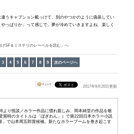
に違うキャプション載っけて、別のやつかのように偽装してい
、やっぱりか」って感じで。夢が冷めていきますよね、楽しく
向けSF＆ミステリのレーベルを読む」へ
3
4
5
6
7
8
9
次のページへ
2017年9月20日更新
少時より怪談／ホラー作品に慣れ親しみ、岡本綺堂の作品を敬
（受賞時のタイトルは「ぼぎわん」）で第22回日本ホラー小説
人形」で山本周五郎賞候補。新たなホラーブームを巻き起こす