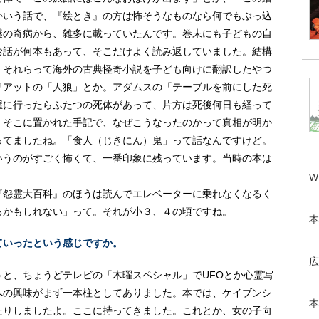
かいう話で、『絵とき』の方は怖そうなものなら何でもぶっ込
謎の奇病から、雑多に載っていたんです。巻末にも子どもの自
お話が何本もあって、そこだけよく読み返していました。結構
、それらって海外の古典怪奇小説を子ども向けに翻訳したやつ
リアットの「人狼」とか。アダムスの「テーブルを前にした死
屋に行ったらふたつの死体があって、片方は死後何日も経って
。そこに置かれた手記で、なぜこうなったのかって真相が明か
ってましたね。「食人（じきにん）鬼」って話なんですけど。
いうのがすごく怖くて、一番印象に残っています。当時の本は
W
『怨霊大百科』のほうは読んでエレベーターに乗れなくなるく
るかもしれない」って。それが小３、４の頃ですね。
本
ていったという感じですか。
広
と、ちょうどテレビの「木曜スペシャル」でUFOとか心霊写
への興味がまず一本柱としてありました。本では、ケイブンシ
本
たりしましたよ。ここに持ってきました。これとか、女の子向