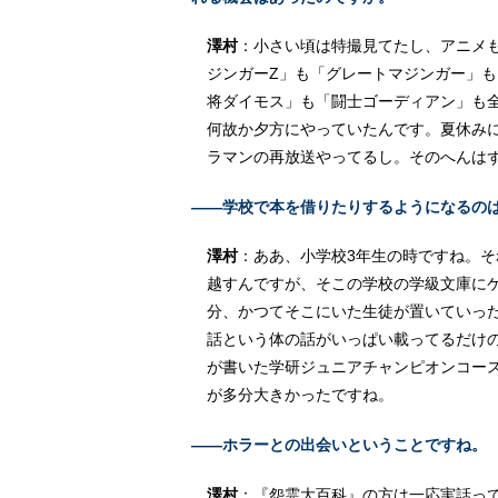
澤村
：小さい頃は特撮見てたし、アニメ
ジンガーZ」も「グレートマジンガー」も
将ダイモス」も「闘士ゴーディアン」も
何故か夕方にやっていたんです。夏休み
ラマンの再放送やってるし。そのへんは
――学校で本を借りたりするようになるの
澤村
：ああ、小学校3年生の時ですね。
越すんですが、そこの学校の学級文庫に
分、かつてそこにいた生徒が置いていっ
話という体の話がいっぱい載ってるだけ
が書いた学研ジュニアチャンピオンコース
が多分大きかったですね。
――ホラーとの出会いということですね。
澤村
：『怨霊大百科』の方は一応実話っ