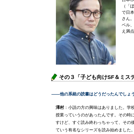
（「
で日
さん
ベル
え満
その３「子ども向けSF＆ミステリ
――他の系統の読書はどうだったんでしょ
澤村
：小説の方の興味はありました。学
授業っていうのがあったんです。その時
すけど、すぐ読み終わっちゃって、その後
ていう有名なシリーズを読み始めました。