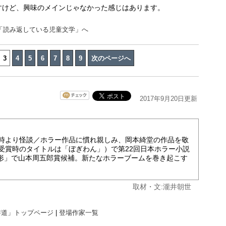
すけど、興味のメインじゃなかった感じはあります。
４「読み返している児童文学」へ
3
4
5
6
7
8
9
次のページへ
2017年9月20日更新
少時より怪談／ホラー作品に慣れ親しみ、岡本綺堂の作品を敬
（受賞時のタイトルは「ぼぎわん」）で第22回日本ホラー小説
人形」で山本周五郎賞候補。新たなホラーブームを巻き起こす
取材・文:瀧井朝世
書道」トップページ
|
登場作家一覧