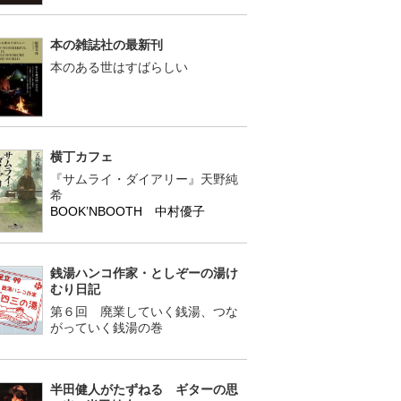
本の雑誌社の最新刊
本のある世はすばらしい
横丁カフェ
『サムライ・ダイアリー』天野純
希
BOOK’NBOOTH 中村優子
銭湯ハンコ作家・としぞーの湯け
むり日記
第６回 廃業していく銭湯、つな
がっていく銭湯の巻
半田健人がたずねる ギターの思