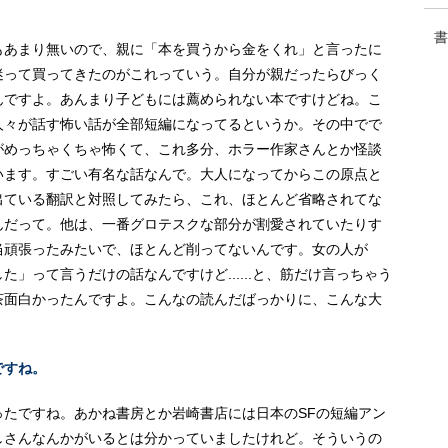
書
もあまり無いので、親に「本を買うから金をくれ」と言ったに
迷って買ってきたのがこれっていう。自分が親だったらびっく
んですよ。あんまり子どもには薦められない本ですけどね。こ
人々が話す怖い話が全部短編になってるというか。その中でで
がめっちゃくちゃ怖くて、これ多分、ホラー作家さんとか怪談
います。すごい有名な話なんで。大人になってからこの原点と
出ている翻訳と対照してみたら、これ、ほとんど省略されてな
んだって。他は、一番グロテスクな部分が割愛されていたりす
当頑張ったみたいで、ほとんど削ってないんです。女の人が
」って言うだけの話なんですけど......と、筋だけ言っちゃう
茶面白かったんですよ。こんなの読んだばっかりに、こんな大
ですね。
ったですね。あかね書房とか岩崎書店には日本のSFの短編アン
しさんなんかがいるとは分かっていましたけれど。そういうの