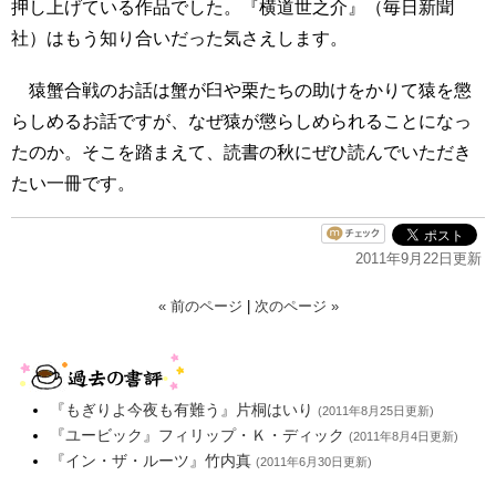
押し上げている作品でした。『横道世之介』（毎日新聞
社）はもう知り合いだった気さえします。
猿蟹合戦のお話は蟹が臼や栗たちの助けをかりて猿を懲
らしめるお話ですが、なぜ猿が懲らしめられることになっ
たのか。そこを踏まえて、読書の秋にぜひ読んでいただき
たい一冊です。
2011年9月22日更新
« 前のページ
|
次のページ »
『もぎりよ今夜も有難う』片桐はいり
(2011年8月25日更新)
『ユービック』フィリップ・Ｋ・ディック
(2011年8月4日更新)
『イン・ザ・ルーツ』竹内真
(2011年6月30日更新)