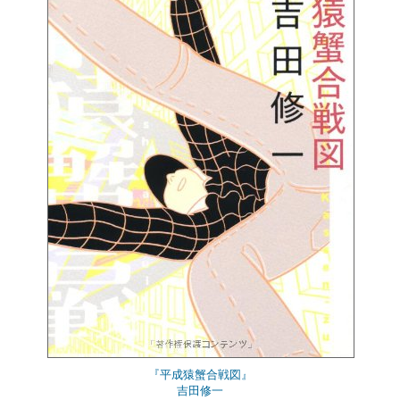
『平成猿蟹合戦図』
吉田修一