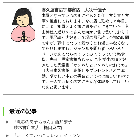
喜久屋書店宇都宮店 大牧千佳子
本屋となっていつのまにやら２０年。文芸書と文
庫を担当しております。今の店に勤めて６年目。
幼い頃、祖母とよく鳩に餌をやりにきていた二荒
山神社の通りをはさんだ向かい側で働いておりま
す。風呂読が大好き。冬場の風呂読は至福の時間
ですが、夢中になって気づくとお湯じゃなくなっ
てたりしますね。ジャンルを問わずいろいろと、
ページがあるならめくってみようっていう雑食
型。先日、児童書担当ちゃんに小 学生の頃大好
きだった児童書『オンネリとアンネリのおうち』
（大日本図書版、絶版）をプレゼントされて感
動。懐かしい本との再会というのは嬉しいもので
す。一人でも多くの方にそんな体験をしてほしい
なあと思います。
最近の記事
『漁港の肉子ちゃん』西加奈子
(勝木書店本店 樋口麻衣)
『悲しくてかっこいい人』イ・ラン