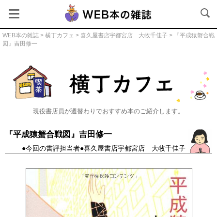
WEB本の雑誌
>
横丁カフェ
>
喜久屋書店宇都宮店 大牧千佳子
> 『平成猿蟹合戦
図』吉田修一
横丁カフェ
現役書店員が週替わりでおすすめ本のご紹介します。
『平成猿蟹合戦図』吉田修一
●今回の書評担当者●喜久屋書店宇都宮店 大牧千佳子