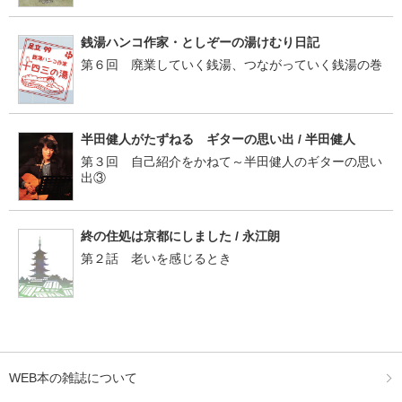
銭湯ハンコ作家・としぞーの湯けむり日記
第６回 廃業していく銭湯、つながっていく銭湯の巻
半田健人がたずねる ギターの思い出 / 半田健人
第３回 自己紹介をかねて～半田健人のギターの思い
出③
終の住処は京都にしました / 永江朗
第２話 老いを感じるとき
WEB本の雑誌について