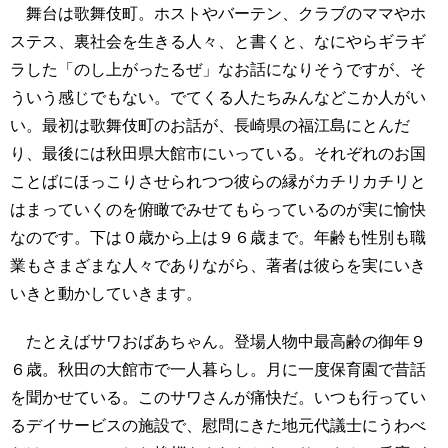
舞台は歌舞伎町。ホストやバーテン、クラブのママやホ
ステス、裏社会を生きる人々、と書くと、なにやらギラギ
ラした「のし上がったるぜ」なお話になりそうですが、そ
ういう感じでもない。でてくる人たちみんなどこか人がい
い。最初は歌舞伎町のお話が、長崎県の福江島にとんだ
り、最後には秋田県大館市にいっている。それぞれのお国
ことばにほっこりさせられつつ彼らの縁がカチリカチリと
はまっていくのを俯瞰でみせてもらっているのが実に愉快
なのです。下は０歳から上は９６歳まで。年齢も性別も職
業もさまざまな人々でありながら、著者は彼らを実にいき
いきと動かしていきます。
たとえばサワおばあちゃん。登場人物中最高齢の御年９
６歳。秋田の大館市で一人暮らし。月に一度保育園で昔話
を聞かせている。このサワさんが痛快だ。いつも行ってい
るデイサービスの施設で、慰問にきた地元代議士にうわべ