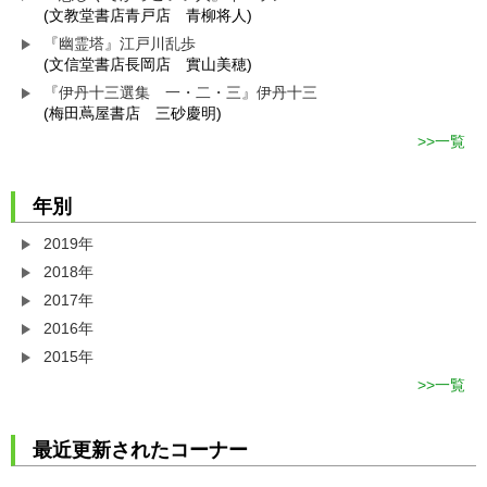
(文教堂書店青戸店 青柳将人)
『幽霊塔』江戸川乱歩
(文信堂書店長岡店 實山美穂)
『伊丹十三選集 一・二・三』伊丹十三
(梅田蔦屋書店 三砂慶明)
一覧
年別
2019年
2018年
2017年
2016年
2015年
一覧
最近更新されたコーナー