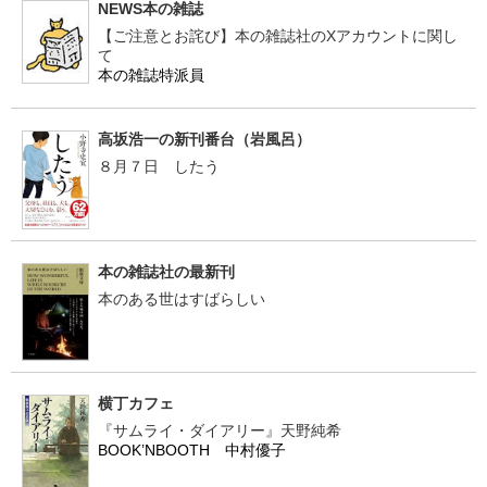
NEWS本の雑誌
【ご注意とお詫び】本の雑誌社のXアカウントに関し
て
本の雑誌特派員
高坂浩一の新刊番台（岩風呂）
８月７日 したう
本の雑誌社の最新刊
本のある世はすばらしい
横丁カフェ
『サムライ・ダイアリー』天野純希
BOOK’NBOOTH 中村優子