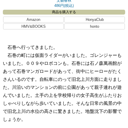
文藝春秋
486円(税込)
商品を購入する
Amazon
HonyaClub
HMV&BOOKS
honto
石巻へ行ってきました。
石巻の町には仮面ライダーがいました。ゴレンジャーも
いました。００９やロボコンも。石巻には石ノ森萬画館が
あって石巻マンガロードがあって、街中にヒーローがたく
さんいるのです。自転車にのって旧北上川方面に走りまし
た。川沿いのマンションの前に公園があって親子連れが遊
んでいました。土手の上を学校帰りの女子高生がふたりお
しゃべりしながら歩いていました。そんな日常の風景の中
で旧北上川の水位の高さに驚きました。地盤沈下の影響で
しょうか。