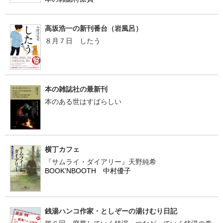
高坂浩一の新刊番台（岩風呂）
８月７日 したう
本の雑誌社の最新刊
本のある世はすばらしい
横丁カフェ
『サムライ・ダイアリー』天野純希
BOOK’NBOOTH 中村優子
銭湯ハンコ作家・としぞーの湯けむり日記