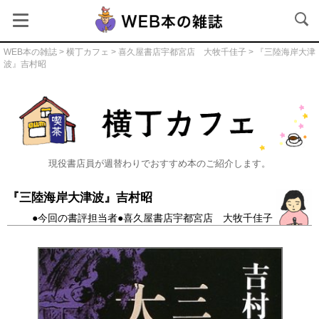
WEB本の雑誌
>
横丁カフェ
>
喜久屋書店宇都宮店 大牧千佳子
> 『三陸海岸大津
波』吉村昭
横丁カフェ
現役書店員が週替わりでおすすめ本のご紹介します。
『三陸海岸大津波』吉村昭
●今回の書評担当者●喜久屋書店宇都宮店 大牧千佳子