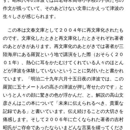
す。昭和八年の津波では田老尋常高等小学校の子供たちの
作文が残っていて、そのあどけない文章にかえって津波の
生々しさが感じられます。
この本は文春文庫として２００４年に再文庫化されたも
のです。文庫化したときと再文庫化したときそれぞれ著者
のあとがきがあります。再文庫化のあとがきでは著者が三
陸海岸にある羅賀という地で講演をした際（おそらく２０
０１年）、熱心に耳をかたむけてくれている人々のほとん
どが津波を体験していないということに気付いたと書かれ
ています。「明治二十九年六月十五日夜の津波では、この
羅賀に五十メートルの高さの津波が押し寄せたのです」と
いうと人々の顔に驚きの色が浮かんだ、と。解説の高山文
彦さんはこの本について「未来に伝えられるべき、貴重な
記録である」と書いています。伝え続けることの大切さを
痛感します。そして２００６年に亡くなられた著者の吉村
昭氏がご存命であったならいまどんな言葉を綴ってくださ