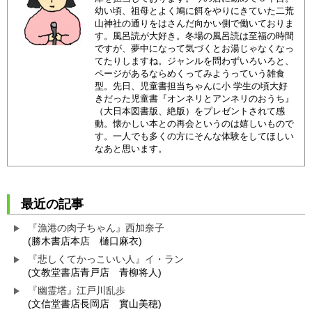
幼い頃、祖母とよく鳩に餌をやりにきていた二荒
山神社の通りをはさんだ向かい側で働いておりま
す。風呂読が大好き。冬場の風呂読は至福の時間
ですが、夢中になって気づくとお湯じゃなくなっ
てたりしますね。ジャンルを問わずいろいろと、
ページがあるならめくってみようっていう雑食
型。先日、児童書担当ちゃんに小 学生の頃大好
きだった児童書『オンネリとアンネリのおうち』
（大日本図書版、絶版）をプレゼントされて感
動。懐かしい本との再会というのは嬉しいもので
す。一人でも多くの方にそんな体験をしてほしい
なあと思います。
最近の記事
『漁港の肉子ちゃん』西加奈子
(勝木書店本店 樋口麻衣)
『悲しくてかっこいい人』イ・ラン
(文教堂書店青戸店 青柳将人)
『幽霊塔』江戸川乱歩
(文信堂書店長岡店 實山美穂)