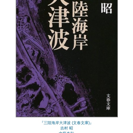
『三陸海岸大津波 (文春文庫)』
吉村 昭