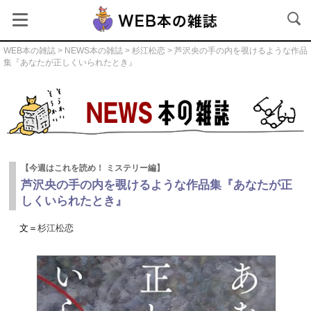
WEB本の雑誌
>
NEWS本の雑誌
>
杉江松恋
> 芦沢央の手の内を覗けるような作品
集『あなたが正しくいられたとき』
NEWS本の雑誌
【今週はこれを読め！ ミステリー編】
芦沢央の手の内を覗けるような作品集『あなたが正
しくいられたとき』
文＝
杉江松恋