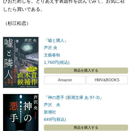
ひおためしを。とりあえず表題作を読んでみて、お気に召
したら買いである。
（杉江松恋）
『嘘と隣人』
芦沢 央
文藝春秋
1,760円(税込)
商品を購入する
Amazon
HMV&BOOKS
『神の悪手 (新潮文庫 あ 97-3)』
芦沢 央
新潮社
649円(税込)
商品を購入する