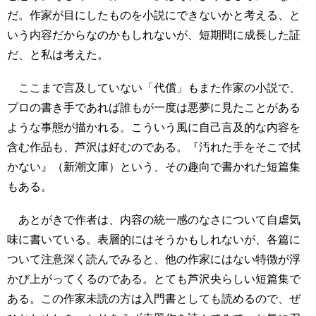
だ。作家が目にしたものを小説にできないかと考える、と
いう内容だからなのかもしれないが、短期間に成長した証
だ、と私は考えた。
ここまで言及していない「代償」もまた作家の小説で、
プロの書き手であれば誰もが一度は悪夢に見たことがある
ような事態が描かれる。こういう風に自己言及的な内容を
含む作品も、芦沢は好むのである。『汚れた手をそこで拭
かない』（新潮文庫）という、その趣向で書かれた短篇集
もある。
あとがきで作者は、内容の統一感のなさについて自虐気
味に書いている。表層的にはそうかもしれないが、各篇に
ついて注意深く読んでみると、他の作家にはない特徴が浮
かび上がってくるのである。とても芦沢央らしい短篇集で
ある。この作家未読の方は入門書としても読めるので、ぜ