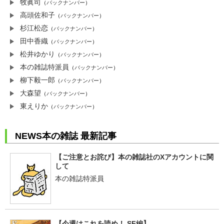
牧眞司
（
バックナンバー
）
高頭佐和子
（
バックナンバー
）
杉江松恋
（
バックナンバー
）
田中香織
（
バックナンバー
）
松井ゆかり
（
バックナンバー
）
本の雑誌特派員
（
バックナンバー
）
柳下毅一郎
（
バックナンバー
）
大森望
（
バックナンバー
）
東えりか
（
バックナンバー
）
NEWS本の雑誌 最新記事
【ご注意とお詫び】本の雑誌社のXアカウントに関
して
本の雑誌特派員
【今週はこれを読め！ SF編】