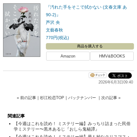
『汚れた手をそこで拭かない (文春文庫 あ
90-2)』
芦沢 央
文藝春秋
770円(税込)
商品を購入する
Amazon
HMV&BOOKS
2026年6月3日09:40
« 前の記事
｜
杉江松恋TOP
｜
バックナンバー
｜
次の記事 »
関連記事
【今週はこれを読め！ ミステリー編】みっちり詰まった民俗
学ミステリー〜黒木あるじ『おしら鬼秘譚』
【今週はこれを読め！ ミステリー編】最も妙なクリスマス・