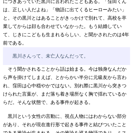
につきあっていた黒川に言われたこともある。「窪田くん
は、正しい人だよね」「物語に出てくるヒーローみたい」
と。その黒川とはあることがきっかけで別れて、高校を卒
業してからは顔も合わせていなかった。もう結婚してい
て、じきにこどもも生まれるらしい、と聞かされたのは4年
前である。
黒川さんって、未亡人なんだって。
そう聞かされることから話は始まる。今は独身なんだか
ら声を掛けてしまえば、とからかい半分に元級友から言わ
れ、窪田は心中穏やかではない。別れ際に黒川から突きつ
けられた言葉が、まだ落ち着き場所なく胸で揺れているか
らだ。そんな状態で、ある事件が起きる。
黒川という女性の言動に、視点人物にはわからない部分
があり、それが現在進行形で起きる事件と結びついたこと
である推論が生まれる。その推論を巡る物語であり、ミス