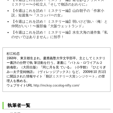
ミステリー〜小松立人『そして物語のおわりに』
【今週はこれを読め！ ミステリー編】山白朝子の「作家小
説」短篇集〜『スコッパーの女』
【今週はこれを読め！ ミステリー編】弱いけど強い〈俺〉と
仲間がいい！〜服部倫『大阪ウェットランド』
【今週はこれを読め！ ミステリー編】水生大海の連作集『私
のせいではありません』に拍手！
杉江松恋
1968年、東京都生まれ。慶應義塾大学文学部卒。主としてミステリ
ー書評の分野で執 筆活動を行う。著書に『バトル・ロワイアル２
鎮魂歌』（大田出版）『同じ月を見 ている』（小学館）『ひとりぎ
み―太子堂純物語』（ヴィレッジブックス）など。 2009年10 月1日
に開設された情報サイト「
翻訳ミステリー大賞シンジケート
」の管
理人を務める。
ウェブサイトURL
http://mckoy.cocolog-nifty.com/
執筆者一覧