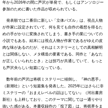
年から2026年の間に芦沢が単発で、もしくはアンソロジー
参加のために書いた作品が収められている。
発表順では二番目に新しい「立体パズル」は、視点人物
が作家に設定されていて、何を見ても自作の着想を得るた
めの手がかりに変換されてしまう、書き手の業についての
小説でもある。結末には視点人物が作家であるがゆえの皮
肉な味があるのだが、それはミステリーとしての真相解明
とは関係しない、メタ構造の要素である。同作と「あなた
が正しくいられたとき」とは技巧が共通していて、もっと
も芦沢央らしい短篇になっている。
数年前の芦沢は将棋ミステリーに傾倒し、『神の悪手』
（新潮社）という短篇集を発表した。2025年にはさらに非
ミステリーの『おまえレベルの話はしてない』（河出書房
新社）も上梓しており、このテーマに関しては一通りやり
抜いた感がある。本書収録作の「投了図」は、将棋界をま