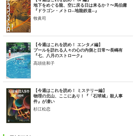
地下をめぐる龍、空に戻る日は来るか？〜馬伯庸
『ドラゴン・メトロ--地龍鉄道--』
牧眞司
【今週はこれを読め！ エンタメ編】
プールを訪れる人々の心の内側と日常〜長嶋有
『七、八月のストローク』
高頭佐和子
【今週はこれを読め！ ミステリー編】
物理の北山、ここにあり！『「石球城」殺人事
件』が凄い
杉江松恋