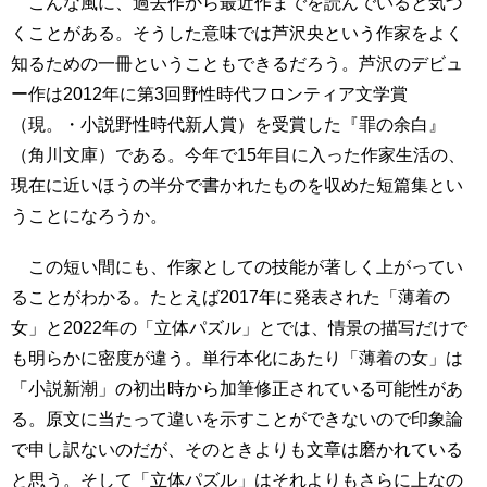
こんな風に、過去作から最近作までを読んでいると気づ
くことがある。そうした意味では芦沢央という作家をよく
知るための一冊ということもできるだろう。芦沢のデビュ
ー作は2012年に第3回野性時代フロンティア文学賞
（現。・小説野性時代新人賞）を受賞した『罪の余白』
（角川文庫）である。今年で15年目に入った作家生活の、
現在に近いほうの半分で書かれたものを収めた短篇集とい
うことになろうか。
この短い間にも、作家としての技能が著しく上がってい
ることがわかる。たとえば2017年に発表された「薄着の
女」と2022年の「立体パズル」とでは、情景の描写だけで
も明らかに密度が違う。単行本化にあたり「薄着の女」は
「小説新潮」の初出時から加筆修正されている可能性があ
る。原文に当たって違いを示すことができないので印象論
で申し訳ないのだが、そのときよりも文章は磨かれている
と思う。そして「立体パズル」はそれよりもさらに上なの