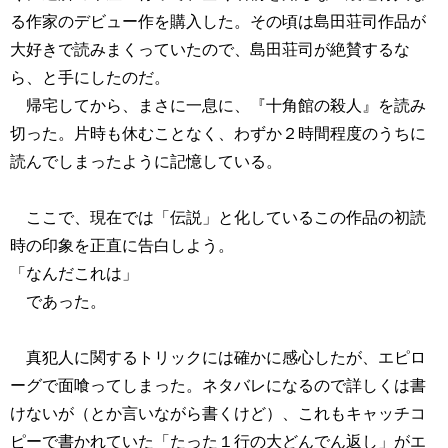
る作家のデビュー作を購入した。その頃は島田荘司作品が
大好きで読みまくっていたので、島田荘司が絶賛するな
ら、と手にしたのだ。
帰宅してから、まさに一息に、『十角館の殺人』を読み
切った。片時も休むことなく、わずか２時間程度のうちに
読んでしまったように記憶している。
ここで、現在では「伝説」と化しているこの作品の初読
時の印象を正直に告白しよう。
「なんだこれは」
であった。
真犯人に関するトリックには確かに感心したが、エピロ
ーグで面喰ってしまった。ネタバレになるので詳しくは書
けないが（とか言いながら書くけど）、これもキャッチコ
ピーで書かれていた「たった１行の大どんでん返し」がエ