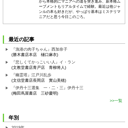
から本格的にマニアへの道を突き進み、新本格ム
ーブメントもリアルタイムで経験。最近は他ジャ
ンルの本も好きだが、やっぱり基本はミステリマ
ニアだと思う今日このごろ。
最近の記事
『漁港の肉子ちゃん』西加奈子
(勝木書店本店 樋口麻衣)
『悲しくてかっこいい人』イ・ラン
(文教堂書店青戸店 青柳将人)
『幽霊塔』江戸川乱歩
(文信堂書店長岡店 實山美穂)
『伊丹十三選集 一・二・三』伊丹十三
(梅田蔦屋書店 三砂慶明)
一覧
年別
2019年