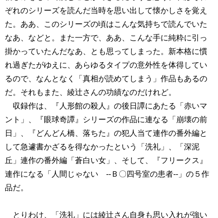
ぞれのシリーズを読んだ当時を思い出して懐かしさを覚え
た。ああ、このシリーズの頃はこんな気持ちで読んでいた
なあ、などと。また一方で、ああ、こんな手に純粋に引っ
掛かっていたんだなあ、とも思ってしまった。新本格に慣
れ過ぎたがゆえに、あらゆるタイプの意外性を体得してい
るので、なんとなく「真相が読めてしまう」作品もあるの
だ。それもまた、綾辻さんの功績なのだけれど。
収録作は、『人形館の殺人』の後日譚にあたる「赤いマ
ント」、『眼球奇譚』シリーズの作品に連なる「崩壊の前
日」、『どんどん橋、落ちた』の犯人当て連作の番外編と
して急遽書かざるを得なかったという「洗礼」、「深泥
丘」連作の番外編「蒼白い女」、そして、『フリークス』
連作になる「人間じゃない --Ｂ〇四号室の患者--」の５作
品だ。
とりわけ、「洗礼」には綾辻さん自身も思い入れが強い