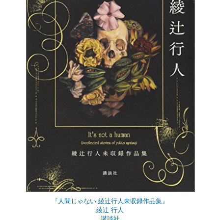
『人間じゃない 綾辻行人未収録作品集』
綾辻 行人
講談社