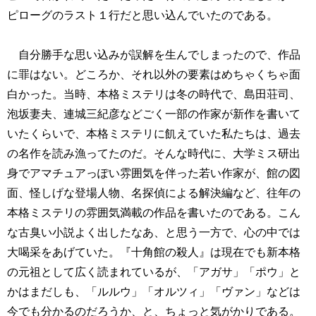
ピローグのラスト１行だと思い込んでいたのである。
自分勝手な思い込みが誤解を生んでしまったので、作品
に罪はない。どころか、それ以外の要素はめちゃくちゃ面
白かった。当時、本格ミステリは冬の時代で、島田荘司、
泡坂妻夫、連城三紀彦などごく一部の作家が新作を書いて
いたくらいで、本格ミステリに飢えていた私たちは、過去
の名作を読み漁ってたのだ。そんな時代に、大学ミス研出
身でアマチュアっぽい雰囲気を伴った若い作家が、館の図
面、怪しげな登場人物、名探偵による解決編など、往年の
本格ミステリの雰囲気満載の作品を書いたのである。こん
な古臭い小説よく出したなあ、と思う一方で、心の中では
大喝采をあげていた。『十角館の殺人』は現在でも新本格
の元祖として広く読まれているが、「アガサ」「ポウ」と
かはまだしも、「ルルウ」「オルツィ」「ヴァン」などは
今でも分かるのだろうか、と、ちょっと気がかりである。