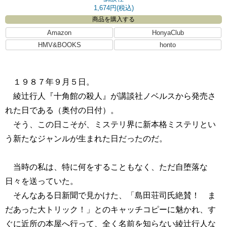
1,674円(税込)
商品を購入する
Amazon
HonyaClub
HMV&BOOKS
honto
１９８７年９月５日。
綾辻行人『十角館の殺人』が講談社ノベルスから発売さ
れた日である（奥付の日付）。
そう、この日こそが、ミステリ界に新本格ミステリとい
う新たなジャンルが生まれた日だったのだ。
当時の私は、特に何をすることもなく、ただ自堕落な
日々を送っていた。
そんなある日新聞で見かけた、「島田荘司氏絶賛！ ま
だあった大トリック！」とのキャッチコピーに魅かれ、す
ぐに近所の本屋へ行って、全く名前を知らない綾辻行人な