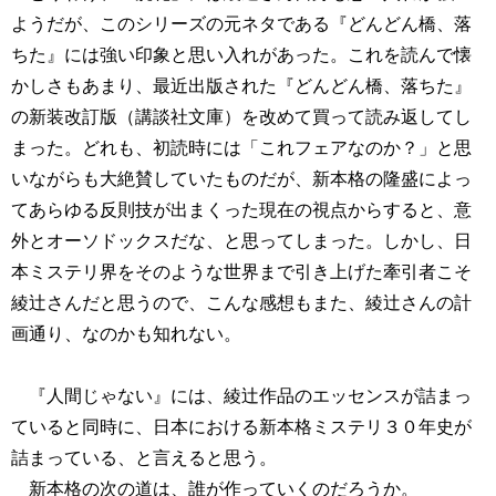
ようだが、このシリーズの元ネタである『どんどん橋、落
ちた』には強い印象と思い入れがあった。これを読んで懐
かしさもあまり、最近出版された『どんどん橋、落ちた』
の新装改訂版（講談社文庫）を改めて買って読み返してし
まった。どれも、初読時には「これフェアなのか？」と思
いながらも大絶賛していたものだが、新本格の隆盛によっ
てあらゆる反則技が出まくった現在の視点からすると、意
外とオーソドックスだな、と思ってしまった。しかし、日
本ミステリ界をそのような世界まで引き上げた牽引者こそ
綾辻さんだと思うので、こんな感想もまた、綾辻さんの計
画通り、なのかも知れない。
『人間じゃない』には、綾辻作品のエッセンスが詰まっ
ていると同時に、日本における新本格ミステリ３０年史が
詰まっている、と言えると思う。
新本格の次の道は、誰が作っていくのだろうか。