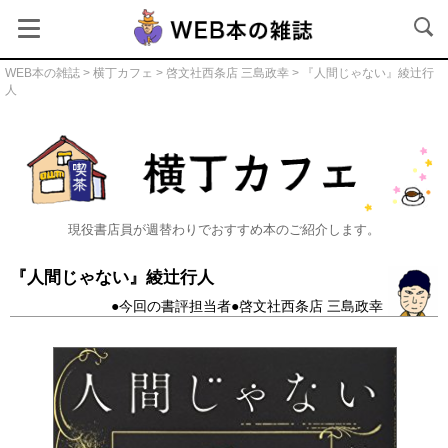
WEB本の雑誌
>
横丁カフェ
>
啓文社西条店 三島政幸
> 『人間じゃない』綾辻行
人
横丁カフェ
現役書店員が週替わりでおすすめ本のご紹介します。
『人間じゃない』綾辻行人
●今回の書評担当者●啓文社西条店 三島政幸