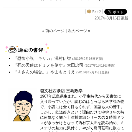
2017年3月16日更新
« 前のページ
|
次のページ »
『恐怖小説 キリカ』澤村伊智
(2017年2月16日更新)
『死の天使はドミノを倒す』太田忠司
(2017年1月19日更新)
『Ａさんの場合。』やまもとりえ
(2016年12月15日更新)
啓文社西条店 三島政幸
1967年広島県生まれ。小学生時代から図書館に
入り浸っていたが、読むのはもっぱら科学読み物
で、小説には全く目もくれず、国語も大の苦手。
しかし、鉄道好きという理由だけで中学３年の時
に何気なく観た十津川警部シリーズの２時間ドラ
マがきっかけとなって西村京太郎を読み始め、ミ
ステリの魅力に気付く。やがて島田荘司に嵌って